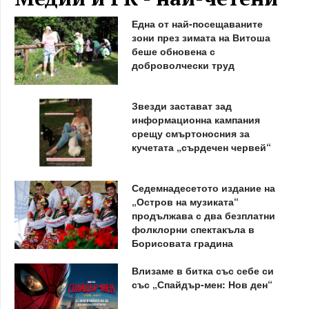
Една от най-посещаваните
зони през зимата на Витоша
беше обновена с
доброволчески труд
Звезди застават зад
информационна кампания
срещу смъртоносния за
кучетата „сърдечен червей“
Седемнадесетото издание на
„Остров на музиката“
продължава с два безплатни
фолклорни спектакъла в
Борисовата градина
Влизаме в битка със себе си
със „Спайдър-мен: Нов ден“