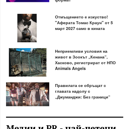
Отмъщението е изкуство!
"Аферата Томас Краун" от 5
март 2027 само в кината
Неприемливи условия на
живот в Зоокът „Кенана“,
Хасково, регистрират от НПО
Animals Angels
Правилата се обръщат с
главата надолу с
„Джуманджи: Без граници“
Медии и PR - най-четени