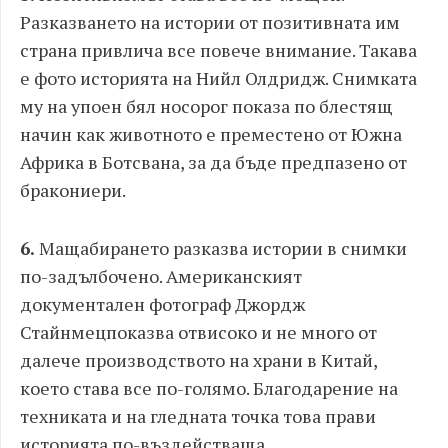
Разказването на истории от позитивната им
страна привлича все повече внимание. Такава
е фото историята на Нийл Олдридж. Снимката
му на упоен бял носорог показа по блестящ
начин как животното е преместено от Южна
Африка в Ботсвана, за да бъде предпазено от
бракониери.
6.
Мащабирането разказва истории в снимки
по-задълбочено. Американският
документален фотограф Джордж
Стайнмец
показва отвисоко и не много от
далече производството на храни в Китай,
което става все по-голямо. Благодарение на
техниката и на гледната точка това прави
историята по-въздействаща.