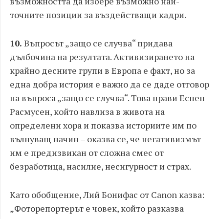
възможността да избере възможно най-
точните позиции за въздействащи кадри.
10.
Въпросът „защо се случва“ придава
дълбочина на резултата. Активизирането на
крайно десните групи в Европа е факт, но за
една добра история е важно да се даде отговор
на въпроса „защо се случва“. Това прави Еспен
Расмусен, който навлиза в живота на
определени хора и показва историите им по
вълнуващ начин – оказва се, че негативизмът
им е предизвикан от сложна смес от
безработица, насилие, несигурност и страх.
Като обобщение, Лий Бонифас от Canon
казва:
„Фоторепортерът е човек, който разказва