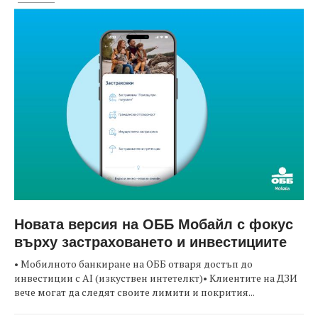
Новата версия на ОББ Мобайл с фокус
върху застраховането и инвестициите
• Мобилното банкиране на ОББ отваря достъп до
инвестиции с AI (изкуствен интетелкт)• Клиентите на ДЗИ
вече могат да следят своите лимити и покрития...