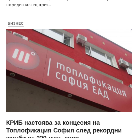
пореден месец през...
БИЗНЕС
КРИБ настоява за концесия на
Топлофикация София след рекордни
загуби от 220 млн. евро