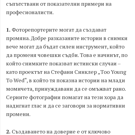
съпътствани от показателни примери на
професионалисти.
1.
Фоторепортерите могат да създават
промяна. Добре разказаните истории в снимки
вече могат да бъдат силен инструмент, който
да променя човешки съдби. Това е начинът, по
който снимките показват истински случаи –
като проектът на Стефани Синклер „Too Young
To Wed“, в който тя показна истории на млади
момичета, принуждавани да се омъжват рано.
Сериите фотографии помагат на тези хора да
надигнат глас и да се заговори за нормативни
промени.
2.
Създаването на доверие е от ключово