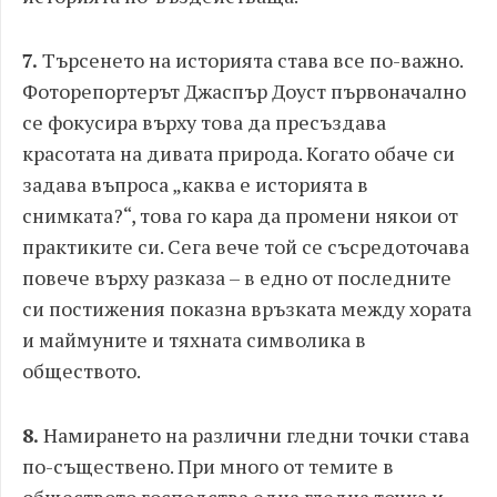
7.
Търсенето на историята става все по-важно.
Фоторепортерът Джаспър Доуст първоначално
се фокусира върху това да пресъздава
красотата на дивата природа. Когато обаче си
задава въпроса „каква е историята в
снимката?“, това го кара да промени някои от
практиките си. Сега вече той се съсредоточава
повече върху разказа – в едно от последните
си постижения показна връзката между хората
и маймуните и тяхната символика в
обществото.
8.
Намирането на различни гледни точки става
по-съществено. При много от темите в
обществото господства една гледна точка и