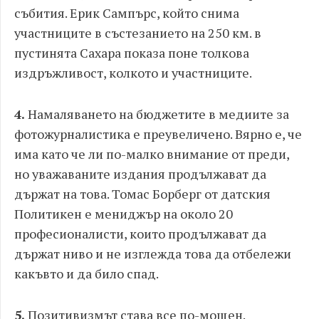
събития. Ерик Сампърс, който снима
участниците в състезанието на 250 км. в
пустинята Сахара показа поне толкова
издръжливост, колкото и участниците.
4.
Намаляването на бюджетите в медиите за
фотожурналистика е преувеличено. Вярно е, че
има като че ли по-малко внимание от преди,
но уважаваните издания продължават да
държат на това. Томас Борберг от датския
Политикен е мениджър на около 20
професионалисти, които продължават да
държат ниво и не изглежда това да отбележи
какъвто и да било спад.
5.
Позитивизмът става все по-мощен.