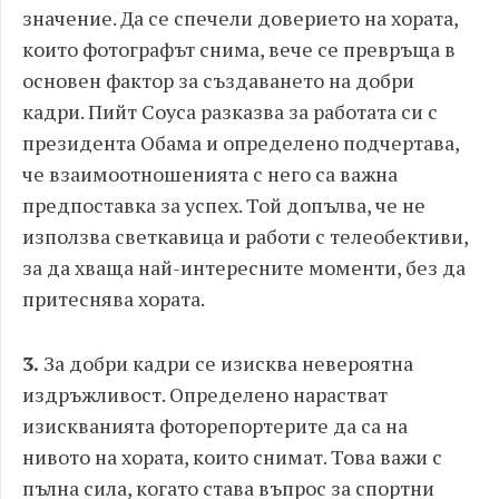
значение. Да се спечели доверието на хората,
които фотографът снима, вече се превръща в
основен фактор за създаването на добри
кадри. Пийт Соуса разказва за работата си с
президента Обама и определено подчертава,
че взаимоотношенията с него са важна
предпоставка за успех. Той допълва, че не
използва светкавица и работи с телеобективи,
за да хваща най-интересните моменти, без да
притеснява хората.
3.
За добри кадри се изисква невероятна
издръжливост. Определено нарастват
изискванията фоторепортерите да са на
нивото на хората, които снимат. Това важи с
пълна сила, когато става въпрос за спортни