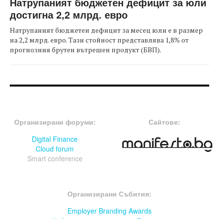
Натрупаният бюджетен дефицит за юли
достигна 2,2 млрд. евро
Натрупаният бюджетен дефицит за месец юли е в размер
на 2,2 млрд. евро. Тази стойност представлява 1,8% от
прогнозния брутен вътрешен продукт (БВП).
FOOTER-ФОРУМИ
FOOTER-MIDDLE
Организирани форуми:
Сайтове:
Digital Finance
Cloud forum
Smart conference
FOOTER-СЪБИТИЯ
Организирани Събития:
Employer Branding Awards