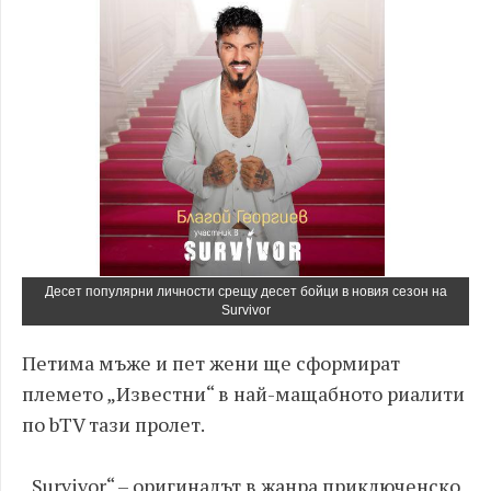
Десет популярни личности срещу десет бойци в новия сезон на
Survivor
Петима мъже и пет жени ще сформират
племето „Известни“ в най-мащабното риалити
по bTV тази пролет.
„Survivor“ – оригиналът в жанра приключенско