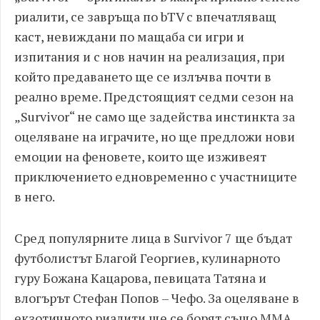
риалити, се завръща по bTV с впечатляващ
каст, невиждани по мащаба си игри и
изпитания и с нов начин на реализация, при
който предаването ще се излъчва почти в
реално време. Предстоящият седми сезон на
„Survivor“ не само ще задейства инстинкта за
оцеляване на играчите, но ще предложи нови
емоции на феновете, които ще изживеят
приключението едновременно с участниците
в него.
Сред популярните лица в Survivor 7 ще бъдат
футболистът Благой Георгиев, кулинарното
гуру Божана Кацарова, певицата Татяна и
влогърът Стефан Попов – Чефо. За оцеляване в
екзотичното риалити ще се борят също ММА