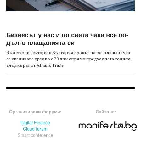
Бизнесът у нас и по света чака все по-
дълго плащанията си
В ключови сектори в България срокът на разплащанията
се увеличава средно с 20 дни спрямо предходната година,
алармират от Allianz Trade
FOOTER-ФОРУМИ
FOOTER-MIDDLE
Организирани форуми:
Сайтове:
Digital Finance
Cloud forum
Smart conference