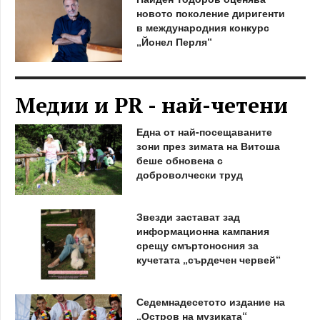
новото поколение диригенти
в международния конкурс
„Йонел Перля“
Медии и PR - най-четени
Една от най-посещаваните
зони през зимата на Витоша
беше обновена с
доброволчески труд
Звезди застават зад
информационна кампания
срещу смъртоносния за
кучетата „сърдечен червей“
Седемнадесетото издание на
„Остров на музиката“