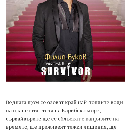
Веднага щом се озоват край най-топлите води
на планетата - тези на Карибско море,
сървайвърите ще се сблъскат с капризите на
времето, ще преживеят тежки лишения, ще