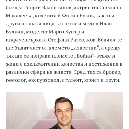
боецът Георги Валентинов, актрисата Снежана
Макавеева, колегата й Филип Буков, както и
други познати лица - атлетът и модел Иван
Булкин, моделът Марго Купър и
инфлуенсърката Стефани Разсолков. Всички те
ще бъдат част от племето „Известни“, а срещу
тях ще се изправи племето „Войни“- мъже и
жени с изключителни качества и постижения в
различни сфери на живота. Сред тях са брокер,
гемолог, екскурзовод, студент, юрист и други.