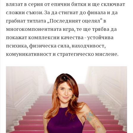
влязат в серия от епични битки и ще сключват
сложни съюзи. За да стигнат до финала и да
грабнат титлата „Последният оцелял“ в
многокомпонентната игра, те ще трябва да
покажат комплексни качества - устойчива
психика, физическа сила, находчивост,
комуникативност и стратегическо мислене.