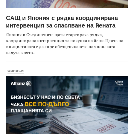
САЩ и Япония с рядка координирана
интервенция за спасяване на йената
Япония и Съединените щати стартираха рядка,
координирана интервенция за покупка на йени. Целта на
инициативата е да спре обезценяването на японската
валута, която...
ФИНАСИ