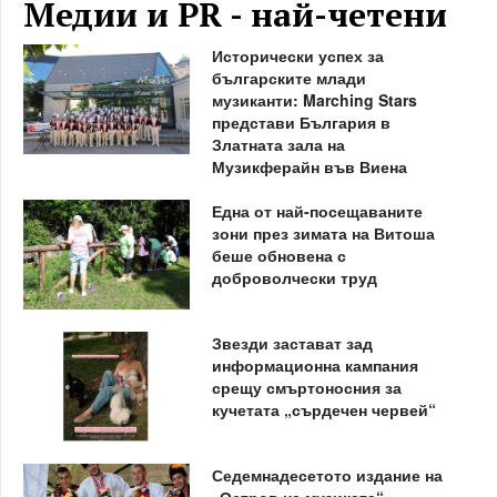
Медии и PR - най-четени
Исторически успех за
българските млади
музиканти: Marching Stars
представи България в
Златната зала на
Музикферайн във Виена
Една от най-посещаваните
зони през зимата на Витоша
беше обновена с
доброволчески труд
Звезди застават зад
информационна кампания
срещу смъртоносния за
кучетата „сърдечен червей“
Седемнадесетото издание на