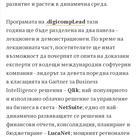
развитие и растеж в динамична среда.
Програмата на
.
digicompLead
тази
година ще бъде разделена на два панела –
лекционен и демонстрационен. По време на
лекционната част, посетителите ще имат
възможност да почерпят от опита на доказани
експерти от водещи международни софтуерни
компании - лидерът за девета поредна година
в класацията на Gartner за Business
Intelligence решения –
Qlik
; най-популярното
и използвано облачно решение за управление
на бизнеса в света -
NetSuite
; едно от най-
динамично развиващите се решения за
финансови отчети, консолидация, планиране и
бюджетиране –
LucaNet
; мощният регионален