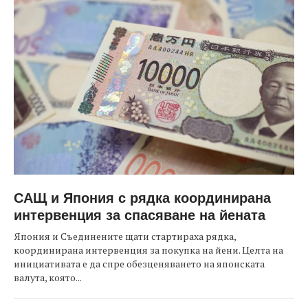
САЩ и Япония с рядка координирана
интервенция за спасяване на йената
Япония и Съединените щати стартираха рядка,
координирана интервенция за покупка на йени. Целта на
инициативата е да спре обезценяването на японската
валута, която...