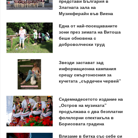
представи България в
Златната зала на
Музикферайн във Виена
Една от най-посещаваните
зони през зимата на Витоша
беше обновена с
доброволчески труд
Звезди застават зад
информационна кампания
срещу смъртоносния за
кучетата „сърдечен червей“
Седемнадесетото издание на
„Остров на музиката“
продължава с два безплатни
фолклорни спектакъла в
Борисовата градина
Влизаме в битка със себе си