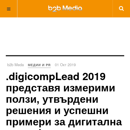
b2b Meda
01 Окт 2019
МЕДИИ И PR
.digicompLead 2019
представя измерими
ползи, утвърдени
решения и успешни
примери за дигитална