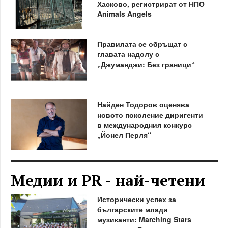
Хасково, регистрират от НПО
Animals Angels
Правилата се обръщат с
главата надолу с
„Джуманджи: Без граници“
Найден Тодоров оценява
новото поколение диригенти
в международния конкурс
„Йонел Перля“
Медии и PR - най-четени
Исторически успех за
българските млади
музиканти: Marching Stars