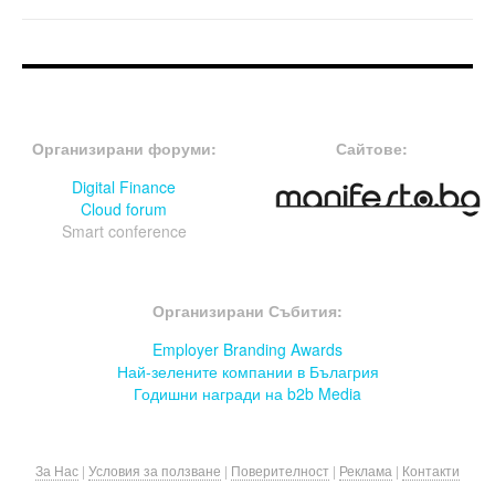
FOOTER-ФОРУМИ
FOOTER-MIDDLE
Организирани форуми:
Сайтове:
Digital Finance
Cloud forum
Smart conference
FOOTER-СЪБИТИЯ
Организирани Събития:
Employer Branding Awards
Най-зелените компании в Бълагрия
Годишни награди на b2b Media
За Нас
|
Условия за ползване
|
Поверителност
|
Реклама
|
Контакти