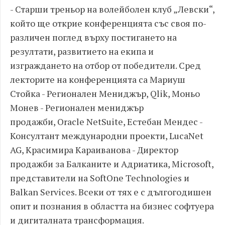
- Старши треньор на волейболен клуб „Левски“,
който ще открие конференцията със своя по-
различен поглед върху постигането на
резултати, развитието на екипа и
изграждането на отбор от победители. Сред
лекторите на конференцията са Мариуш
Стойка - Регионален Мениджър, Qlik, Моньо
Монев - Регионален мениджър
продажби, Oracle NetSuite, Естебан Мендес -
Консултант международни проекти, LucaNet
AG, Красимира Караиванова - Директор
продажби за Балканите и Адриатика, Microsoft,
представители на SoftOne Technologies и
Balkan Services. Всеки от тях е с дългогодишен
опит и познания в областта на бизнес софтуера
и дигиталната трансформация.