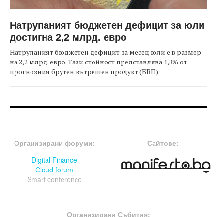
Натрупаният бюджетен дефицит за юли
достигна 2,2 млрд. евро
Натрупаният бюджетен дефицит за месец юли е в размер
на 2,2 млрд. евро. Тази стойност представлява 1,8% от
прогнозния брутен вътрешен продукт (БВП).
FOOTER-ФОРУМИ
FOOTER-MIDDLE
Организирани форуми:
Сайтове:
Digital Finance
Cloud forum
Smart conference
FOOTER-СЪБИТИЯ
Организирани Събития: