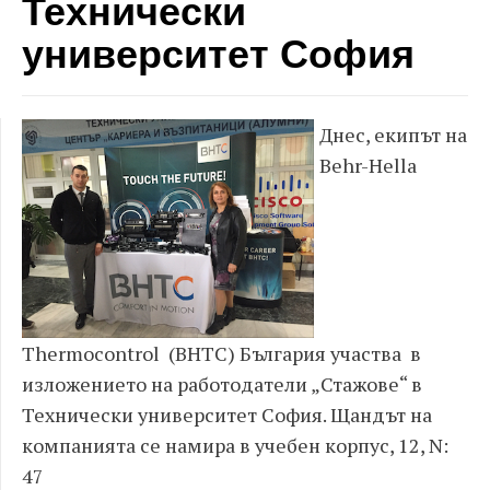
Технически
университет София
Днес, екипът на
Behr-Hella
Thermocontrol (BHTC) България участва в
изложението на работодатели „Стажове“ в
Технически университет София. Щандът на
компанията се намира в учебен корпус, 12, N:
47