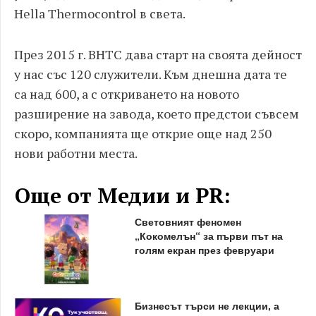
Hella Thermocontrol в света.
През 2015 г. BHTC дава старт на своята дейност
у нас със 120 служители. Към днешна дата те
са над 600, а с откриването на новото
разширение на завода, което предстои съвсем
скоро, компанията ще открие още над 250
нови работни места.
Още от Медии и PR:
Световният феномен
„Кокомелън“ за първи път на
голям екран през февруари
Бизнесът търси не лекции, а