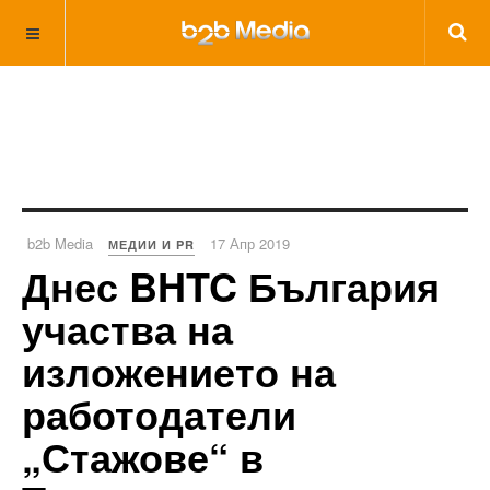
b2b Media
17 Апр 2019
МЕДИИ И PR
Днес BHTC България
участва на
изложението на
работодатели
„Стажове“ в