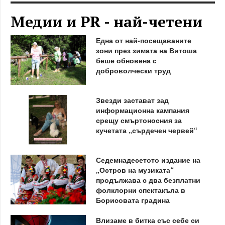
Медии и PR - най-четени
Една от най-посещаваните
зони през зимата на Витоша
беше обновена с
доброволчески труд
Звезди застават зад
информационна кампания
срещу смъртоносния за
кучетата „сърдечен червей“
Седемнадесетото издание на
„Остров на музиката“
продължава с два безплатни
фолклорни спектакъла в
Борисовата градина
Влизаме в битка със себе си