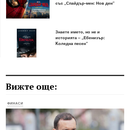
със „Спайдър-мен: Нов ден“
Знаете името, но не и
историята – „Ебенизър:
Kоледна песен“
Вижте още:
ФИНАСИ