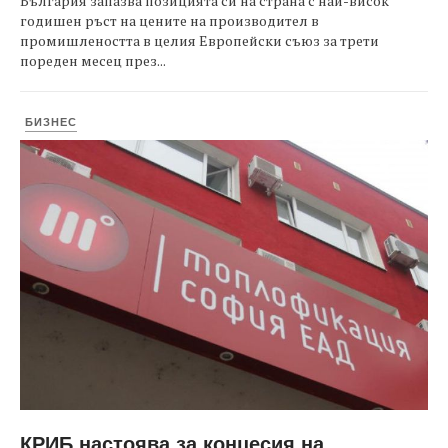
България запазва позицията си на страна с най-висок
годишен ръст на цените на производител в
промишлеността в целия Европейски съюз за трети
пореден месец през...
БИЗНЕС
КРИБ настоява за концесия на