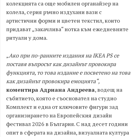
колекцията са още мобилен органайзер на
колела, серия ръчно издухани вази с
артистични форми и цветен текстил, които
придават „закачлива“ нотка към ежедневните
ритуали у дома.
„Ако при по-ранните издания на IKEA PS се
поставя въпросът как дизайнът провокира
функцията, то това издание е посветено на това
как дизайнът провокира емоцията“,
коментира Адриана Андреева
, водещ на
събитието, която е съосновател на студио
Комплект и една от ключовите фигури зад
организирането на Европейския дизайн
фестивал 2026 в България. С над десет години
опит в сферата на дизайна, визуалната култура