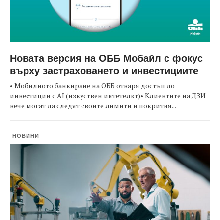
Новата версия на ОББ Мобайл с фокус
върху застраховането и инвестициите
• Мобилното банкиране на ОББ отваря достъп до
инвестиции с AI (изкуствен интетелкт)• Клиентите на ДЗИ
вече могат да следят своите лимити и покрития...
НОВИНИ