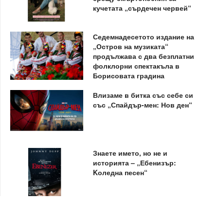
кучетата „сърдечен червей“
Седемнадесетото издание на
„Остров на музиката“
продължава с два безплатни
фолклорни спектакъла в
Борисовата градина
Влизаме в битка със себе си
със „Спайдър-мен: Нов ден“
Знаете името, но не и
историята – „Ебенизър:
Kоледна песен“