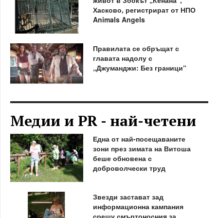
живот в Зоокът „Кенана“,
Хасково, регистрират от НПО
Animals Angels
Правилата се обръщат с
главата надолу с
„Джуманджи: Без граници“
Медии и PR - най-четени
Една от най-посещаваните
зони през зимата на Витоша
беше обновена с
доброволчески труд
Звезди застават зад
информационна кампания
срещу смъртоносния за