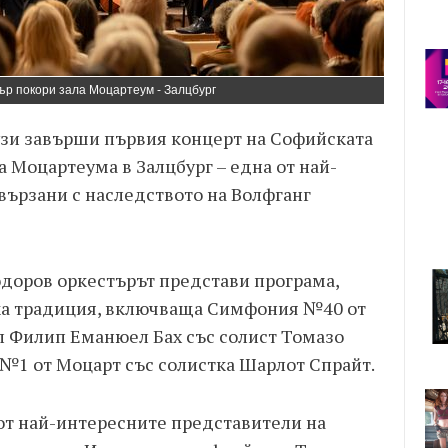
р покори зала Моцартеум - Залцбург
узи завърши първия концерт на Софийската
 Моцартеума в Залцбург – една от най-
вързани с наследството на Волфганг
доров оркестърът представи програма,
ска традиция, включваща Симфония №40 от
рл Филип Еманюел Бах със солист Томазо
 №1 от Моцарт със солистка Шарлот Спрайт.
от най-интересните представители на