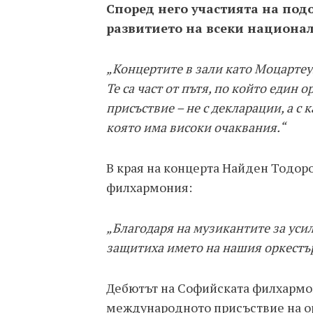
Според него участията на под
развитието на всеки национал
„Концертите в зали като Моцартеум
Те са част от пътя, по който един
присъствие – не с декларации, а с 
която има високи очаквания.“
В края на концерта Найден Тодор
филхармония:
„Благодаря на музикантите за усил
защитиха името на нашия оркестър
Дебютът на Софийската филхармон
международното присъствие на ор