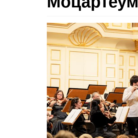
Моцартеум