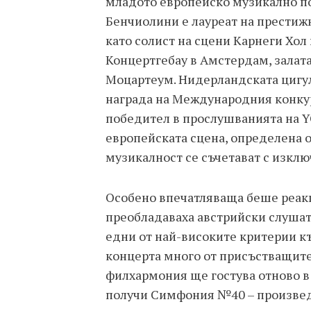
младото европейско музикално п
Бенчиолини е лауреат на престижн
като солист на сцени Карнеги Хол
Концертгебау в Амстердам, залат
Моцартеум. Нидерландската цигул
награда на Международния конкур
победител в прослушванията на Y
европейската сцена, определена о
музикалност се съчетават с изкл
Особено впечатляваща беше реакци
преобладаваха австрийски слушате
едни от най-високите критерии к
концерта много от присъстващите
филхармония ще гостува отново в
получи Симфония №40 – произвед