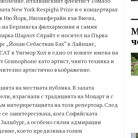
околение. Италианският флейтист Томазо
ата New York Respighi Prize и е концертирал
 в Ню Йорк, Нюзикферайн във Виена,
а на Берлинска филхармония и самия
М
арка Шарлот Спрайт е носител на Първа
ч
с „Йохан Себастиан Бах“ в Лайпциг,
CAT в Уигмор Хол и едно от новите имена на
т Gramophone като артист, чиито техника и
ючително артистично въображение.
ята на местната публика. В залата
ли, израснали с традицията на Моцарт и с
ъм интерпретацията на този репертоар. След
 се заинтересуваха, кога Софийската
 Залцбург, а особено силни адмирации
ение, което предизвика голям