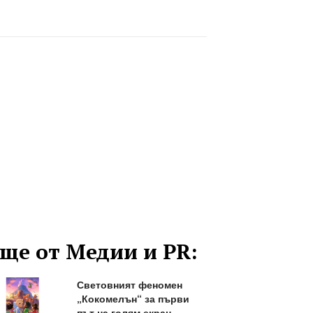
ще от Медии и PR:
Световният феномен
„Кокомелън“ за първи
път на голям екран