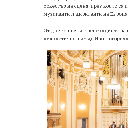
оркестър на сцена, през която са
музиканти и диригенти на Европа
От днес започват репетициите за 
пианистична звезда Иво Погорелич