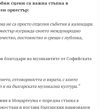
обни сцени са важна стъпка в
ен оркестър:
а не са просто отделни събития в календара.
 оркестър изгражда своето международно
качество, постоянство и срещи с публика,
ов благодари на музикантите от Софийската
ието, отговорността и вярата, с които
 и на българската музикална култура.“
ия в Моцартеума е поредна стъпка в
кестъра и поставя българския национален