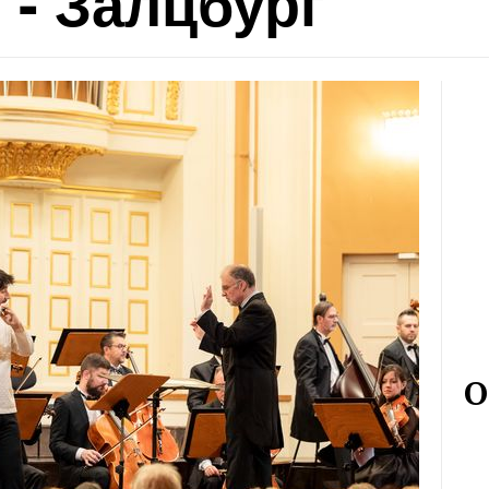
 - Залцбург
О