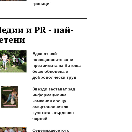
граници“
едии и PR - най-
етени
Една от най-
посещаваните зони
през зимата на Витоша
беше обновена с
доброволчески труд
Звезди застават зад
информационна
кампания срещу
смъртоносния за
кучетата „сърдечен
червей“
Седемнадесетото