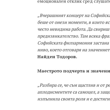
емоционален отклик сред слушат
„Вчерашният концерт на Софийска
беше от онези моменти, в които яс
често невидима работа. Да свириш
предизвикателство. Там всяка фра
Софийската филхармония застана н
ниво, което отговаря на значениет
Найден Тодоров.
Маестрото подчерта и значени
„Разбира се, че съм щастлив и от 
аплодисментите са самоцел, а защо
изпълнила своята роля и е достигна