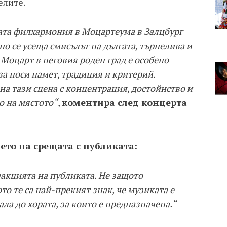
елите.
та филхармония в Моцартеума в Залцбург
но се усеща смисълът на дългата, търпелива и
 Моцарт в неговия роден град е особено
за носи памет, традиция и критерий.
а тази сцена с концентрация, достойнство и
о на мястото“
,
коментира след концерта
ето на срещата с публиката:
реакцията на публиката. Не защото
то те са най-прекият знак, че музиката е
ла до хората, за които е предназначена.“