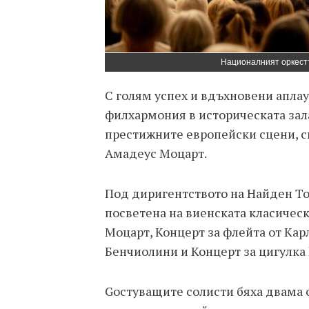
Националният оркестъ
С голям успех и вдъхновени апла
филхармония в историческата зала
престижните европейски сцени, с
Амадеус Моцарт.
Под диригентството на Найден То
посветена на виенската класиче
Моцарт, Концерт за флейта от Ка
Бенчиолини и Концерт за цигулка
Gостуващите солисти бяха двама 