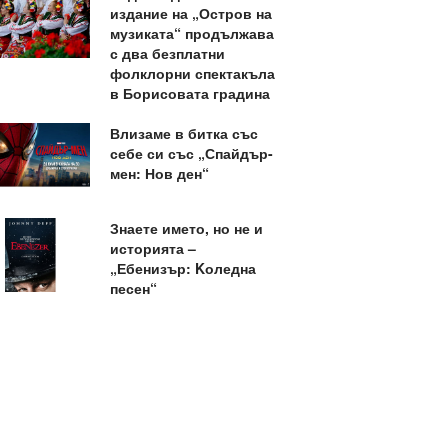
издание на „Остров на
музиката“ продължава
с два безплатни
фолклорни спектакъла
в Борисовата градина
Влизаме в битка със
себе си със „Спайдър-
мен: Нов ден“
Знаете името, но не и
историята –
„Ебенизър: Kоледна
песен“