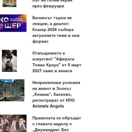
през февруари
Бизнесът търси не
лекции, а диалог:
Кошер 2026 събира
актуалните теми в нов
формат
Отмъщението е
изкуство! "Аферата
Томас Краун" от 5 март
2027 само в кината
Неприемливи условия
на живот в Зоокът
„Кенана“, Хасково,
регистрират от НПО
Animals Angels
Правилата се обръщат
с главата надолу с
„Джуманджи: Без