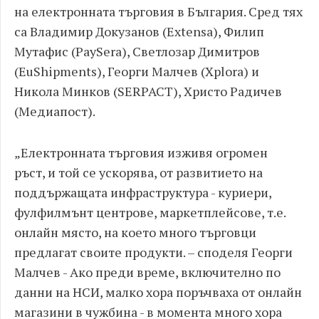
на електронната търговия в България. Сред тях
са Владимир Докузанов (Extensa), Филип
Мутафис (PaySera), Светлозар Димитров
(EuShipments), Георги Малчев (Xplora) и
Никола Минков (SERPACT), Христо Радичев
(Медиапост).
„Електронната търговия изживя огромен
ръст, и той се ускорява, от развитието на
поддържащата инфраструктура - куриери,
фулфилмънт центрове, маркетплейсове, т.е.
онлайн място, на което много търговци
предлагат своите продукти. – споделя Георги
Малчев - Ако преди време, включително по
данни на НСИ, малко хора поръчваха от онлайн
магазини в чужбина - в момента много хора