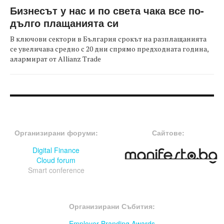
Бизнесът у нас и по света чака все по-
дълго плащанията си
В ключови сектори в България срокът на разплащанията
се увеличава средно с 20 дни спрямо предходната година,
алармират от Allianz Trade
FOOTER-ФОРУМИ
FOOTER-MIDDLE
Организирани форуми:
Сайтове:
Digital Finance
Cloud forum
Smart conference
FOOTER-СЪБИТИЯ
Организирани Събития:
Employer Branding Awards