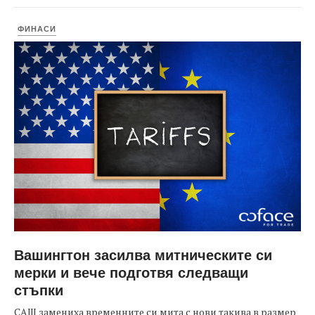
ФИНАСИ
Вашингтон засилва митническите си
мерки и вече подготвя следващи
стъпки
САЩ замениха временните си мита с нови такива в размер