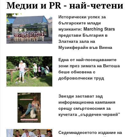
Медии и PR - най-четени
Исторически успех за
българските млади
музиканти: Marching Stars
представи България в
Златната зала на
Музикферайн във Виена
Една от най-посещаваните
зони през зимата на Витоша
беше обновена с
доброволчески труд
Звезди застават зад
информационна кампания
срещу смъртоносния за
кучетата „сърдечен червей“
Седемнадесетото издание на