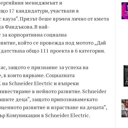
енергийния мениджмънт и
що 17 кандидатури, участвали в
с кауза“. Призът беше връчен лично от кмета
а Фандъкова. В най-
 за корпоративна социална
звитие, който се провежда под мотото „Дай
датстваха общо 111 проекта в 6 категории.
ас, защото е признание за успеха на
е, в които вярваме. Социалната
на Schneider Electric и въпреки
инвестираме в нейното развитие. Schneider
нашите деца“, защото припознавамекато
оценното развитие и израстване на децата“,
р Комуникации в Schneider Electric.