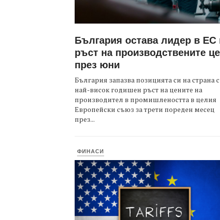
България остава лидер в ЕС
ръст на производствените ц
през юни
България запазва позицията си на страна с
най-висок годишен ръст на цените на
производител в промишлеността в целия
Европейски съюз за трети пореден месец
през...
ФИНАСИ