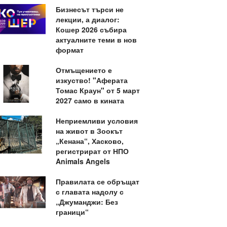
Бизнесът търси не
лекции, а диалог:
Кошер 2026 събира
актуалните теми в нов
формат
Отмъщението е
изкуство! "Аферата
Томас Краун" от 5 март
2027 само в кината
Неприемливи условия
на живот в Зоокът
„Кенана“, Хасково,
регистрират от НПО
Animals Angels
Правилата се обръщат
с главата надолу с
„Джуманджи: Без
граници“