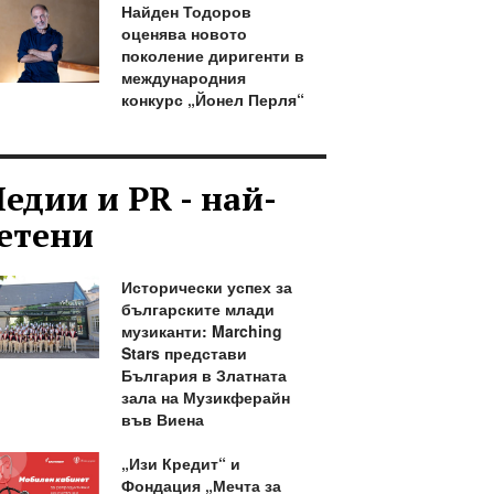
Найден Тодоров
оценява новото
поколение диригенти в
международния
конкурс „Йонел Перля“
едии и PR - най-
етени
Исторически успех за
българските млади
музиканти: Marching
Stars представи
България в Златната
зала на Музикферайн
във Виена
„Изи Кредит“ и
Фондация „Мечта за