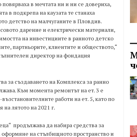
 повярваха в мечтата ни и ни се довериха,
ята в подкрепа на каузата те станаха
то детство на малчуганите в Пловдив.
совото дарение и електрически материали,
чимостта на инвестициите в ранното детско
ите, партньорите, клиентите и обществото,“
М
пълнителен директор на фондация
ч
ва за създаването на Комплекса за ранно
жава. Към момента ремонтът на ет. 3 е
ъзстановителните работи на ет. 5, като по
 на лятото на 2021 г.
еца“ продължава да набира средства за
а оформяне на стълбищното пространство и