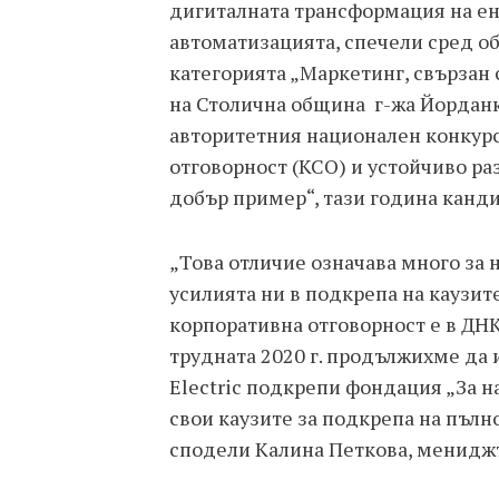
дигиталната трансформация на 
автоматизацията, спечели сред об
категорията „Маркетинг, свързан 
на Столична община г-жа Йорданк
авторитетния национален конкурс
отговорност (КСО) и устойчиво ра
добър пример“, тази година канди
„Това отличие означава много за н
усилията ни в подкрепа на каузит
корпоративна отговорност е в ДНК 
трудната 2020 г. продължихме да 
Electric подкрепи фондация „За 
свои каузите за подкрепа на пълн
сподели Калина Петкова, мениджъ