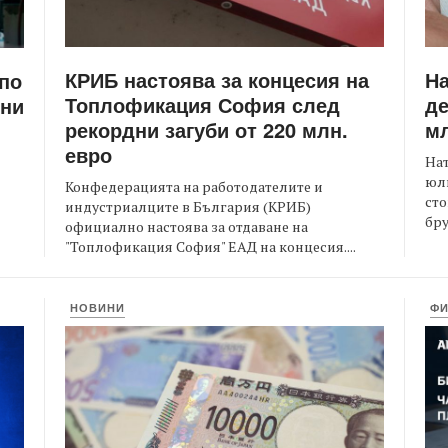
КРИБ настоява за концесия на
Н
 по
Топлофикация София след
де
ени
рекордни загуби от 220 млн.
мл
евро
На
юли
Конфедерацията на работодателите и
сто
индустриалците в България (КРИБ)
бру
официално настоява за отдаване на
"Топлофикация София" ЕАД на концесия....
НОВИНИ
Ф