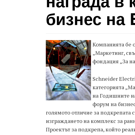
награда в 
бизнес на
Компанията бе о
„Маркетинг, свъ
фондация „За н
Schneider Elect
категорията „Ма
на Годишните на
форум на бизнес
голямото отличие за подкрепата 
изграждането на комплекс за ранн
Проектът за подкрепа, който реали