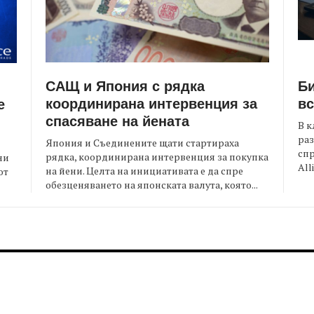
САЩ и Япония с рядка
Би
координирана интервенция за
вс
е
спасяване на йената
В к
раз
Япония и Съединените щати стартираха
спр
рядка, координирана интервенция за покупка
ни
All
на йени. Целта на инициативата е да спре
от
обезценяването на японската валута, която...
FOOTER-MIDDLE
F