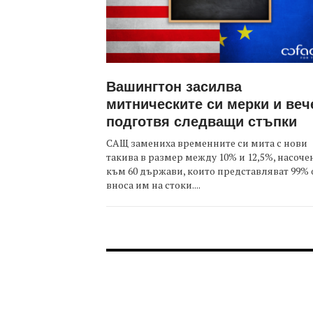
Вашингтон засилва
митническите си мерки и веч
подготвя следващи стъпки
САЩ замениха временните си мита с нови
такива в размер между 10% и 12,5%, насоче
към 60 държави, които представляват 99% 
вноса им на стоки....
FOOTER-ФОРУМИ