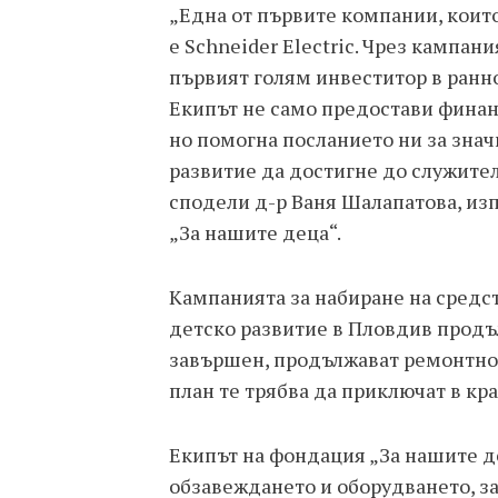
„Една от първите компании, които
е Schneider Electric. Чрез кампани
първият голям инвеститор в ранно
Екипът не само предостави финан
но помогна посланието ни за зна
развитие да достигне до служител
сподели д-р Ваня Шалапатова, из
„За нашите деца“.
Кампанията за набиране на средст
детско развитие в Пловдив продъл
завършен, продължават ремонтно-в
план те трябва да приключат в края
Екипът на фондация „За нашите д
обзавеждането и оборудването, з