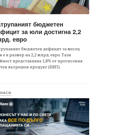
атрупаният бюджетен
фицит за юли достигна 2,2
рд. евро
трупаният бюджетен дефицит за месец
 е в размер на 2,2 млрд. евро. Тази
йност представлява 1,8% от прогнозния
тен вътрешен продукт (БВП).
ИНАСИ