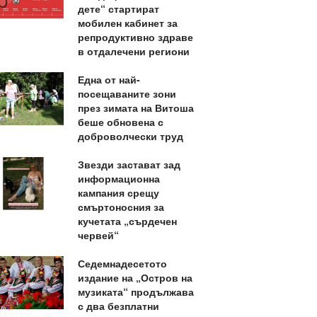
дете“ стартират
мобилен кабинет за
репродуктивно здраве
в отдалечени региони
Една от най-
посещаваните зони
през зимата на Витоша
беше обновена с
доброволчески труд
Звезди застават зад
информационна
кампания срещу
смъртоносния за
кучетата „сърдечен
червей“
Седемнадесетото
издание на „Остров на
музиката“ продължава
с два безплатни