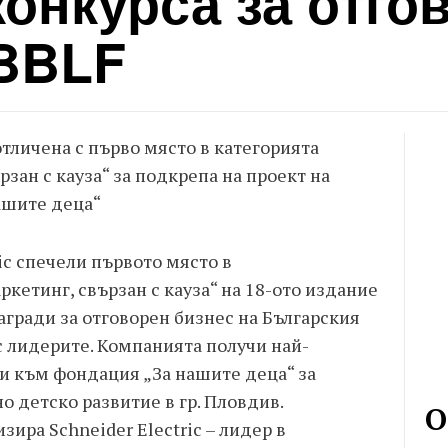
конкурса за отго
 BBLF
тличена с първо място в категорията
рзан с кауза“ за подкрепа на проект на
ашите деца“
ric спечели първото място в
ркетинг, свързан с кауза“ на 18-ото издание
гради за отговорен бизнес на Българския
 лидерите. Компанията получи най-
си към фондация „За нашите деца“ за
о детско развитие в гр. Пловдив.
О
зира Schneider Electric – лидер в