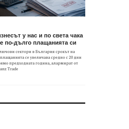
знесът у нас и по света чака
е по-дълго плащанията си
лючови сектори в България срокът на
плащанията се увеличава средно с 20 дни
ямо предходната година, алармират от
ianz Trade
OOTER-СЪБИТИЯ