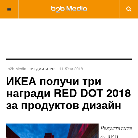
b2b Media
11 Юли 2018
МЕДИИ И PR
ИКЕА получи три
награди RED DOT 2018
за продуктов дизайн
Резултатите
от
RED