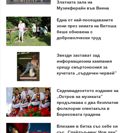
Златната зала на
Музикферайн във Виена
Една от най-посещаваните
зони през зимата на Витоша
беше обновена с
доброволчески труд
Звезди застават зад
информационна кампания
срещу смъртоносния за
кучетата „сърдечен червей“
Седемнадесетото издание на
„Остров на музиката“
продължава с два безплатни
фолклорни спектакъла в
Борисовата градина
Влизаме в битка със себе си
със „Спайдър-мен: Нов ден“