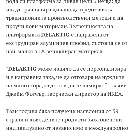
рода си платформа за диван цели 3 неща: да
индустриализира дивана,да предизвиква
традиционните производствени методи и да
проучи нови материали. Вътрешността на
платформата
DELAKTIG
е направена от
екструдиран алуминиев профил, състоящ се от
най-малко 50% рециклиран материал.
"
DELAKTIG
може изцяло да се персонализира
и е направена така, че да отговаря на нуждите
на много хора, където и да се намират.“ – заяви
Джейм Фътчър, творчески директор на ИКЕА.
Тази година бяха получени изявления от 59
страни и въведените продукти бяха оценени
индивидуално от независимо и международно