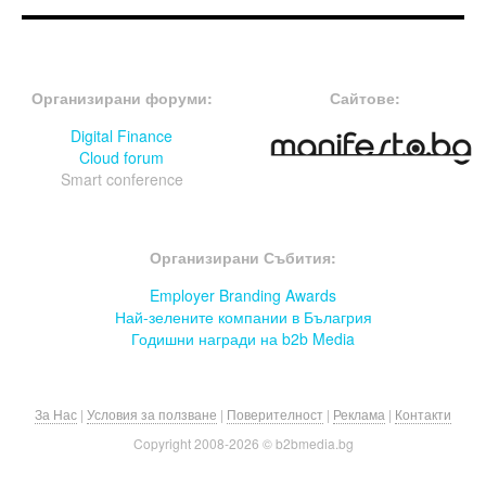
FOOTER-ФОРУМИ
FOOTER-MIDDLE
Организирани форуми:
Сайтове:
Digital Finance
Cloud forum
Smart conference
FOOTER-СЪБИТИЯ
Организирани Събития:
Employer Branding Awards
Най-зелените компании в Бълагрия
Годишни награди на b2b Media
За Нас
|
Условия за ползване
|
Поверителност
|
Реклама
|
Контакти
Copyright 2008-
2026 © b2bmedia.bg