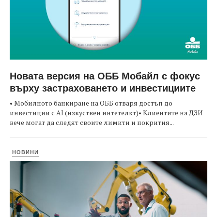
Новата версия на ОББ Мобайл с фокус
върху застраховането и инвестициите
• Мобилното банкиране на ОББ отваря достъп до
инвестиции с AI (изкуствен интетелкт)• Клиентите на ДЗИ
вече могат да следят своите лимити и покрития...
НОВИНИ