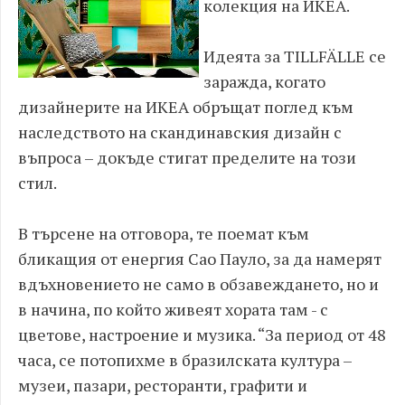
колекция на ИКЕА.
Идеята за TILLFÄLLE се
заражда, когато
дизайнерите на ИКЕА обръщат поглед към
наследството на скандинавския дизайн с
въпроса – докъде стигат пределите на този
стил.
В търсене на отговора, те поемат към
бликащия от енергия Сао Пауло, за да намерят
вдъхновението не само в обзавеждането, но и
в начина, по който живеят хората там - с
цветове, настроение и музика. “За период от 48
часа, се потопихме в бразилската култура –
музеи, пазари, ресторанти, графити и