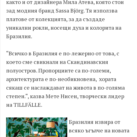
както и от дизайнерa Мила Атева, която стои
зад модния бранд Sassa Björg. Тя използва
платове от колекцията, за да създаде
уникални рокли, носещи духа и колорита на
Бразилия.
“Всичко в Бразилия е по-лежерно от това, с
което сме свикнали на Скандинавския
полуостров. Пропорциите са по-големи,
архитектурата е по-необикновена, хората
сякаш се наслаждават на живота в по-голяма
степен.“, казва Мете Нисен, творчески лидер
на TILLFÄLLE.
Бразилия извира от
всяко ъгълче на новата