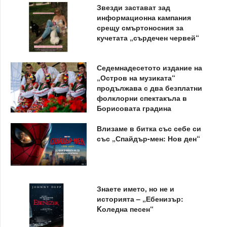
Звезди застават зад
информационна кампания
срещу смъртоносния за
кучетата „сърдечен червей“
Седемнадесетото издание на
„Остров на музиката“
продължава с два безплатни
фолклорни спектакъла в
Борисовата градина
Влизаме в битка със себе си
със „Спайдър-мен: Нов ден“
Знаете името, но не и
историята – „Ебенизър:
Kоледна песен“