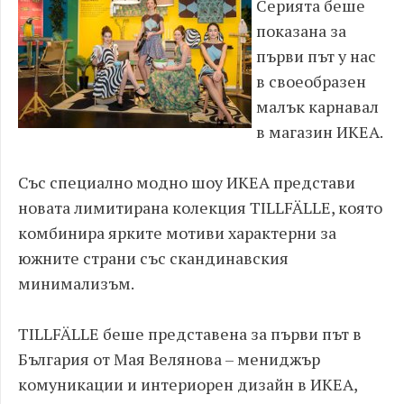
Серията беше
показана за
първи път у нас
в своеобразен
малък карнавал
в магазин ИКЕА.
Със специално модно шоу ИКЕА представи
новата лимитирана колекция TILLFÄLLE, която
комбинира ярките мотиви характерни за
южните страни със скандинавския
минимализъм.
TILLFÄLLE беше представена за първи път в
България от Мая Велянова – мениджър
комуникации и интериорен дизайн в ИКЕА,