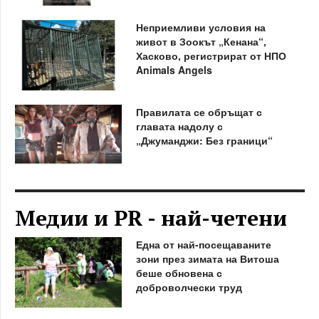
Неприемливи условия на
живот в Зоокът „Кенана“,
Хасково, регистрират от НПО
Animals Angels
Правилата се обръщат с
главата надолу с
„Джуманджи: Без граници“
Медии и PR - най-четени
Една от най-посещаваните
зони през зимата на Витоша
беше обновена с
доброволчески труд