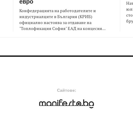
евро
На
юли
Конфедерацията на работодателите и
сто
индустриалците в България (КРИБ)
бру
официално настоява за отдаване на
"Топлофикация София" ЕАД на концесия....
FOOTER-MIDDLE
F
Сайтове: