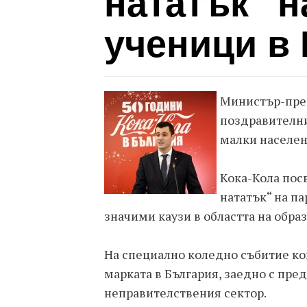
нататък“ н
ученици в
Министър-пре
поздравителни
малки населен
Кока-Кола пос
нататък“ на па
значими каузи в областта на образ
На специално коледно събитие к
марката в България, заедно с пре
неправителствения сектор.