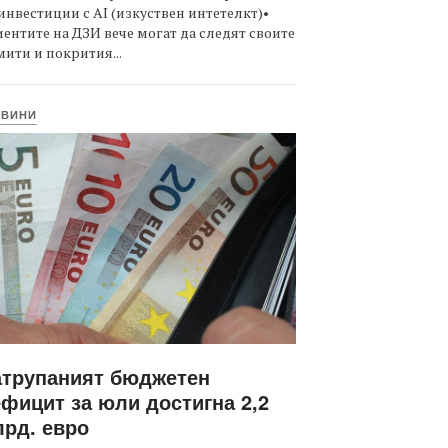
инвестиции с AI (изкуствен интетелкт)•
ентите на ДЗИ вече могат да следят своите
ити и покрития...
ОВИНИ
атрупаният бюджетен
фицит за юли достигна 2,2
рд. евро