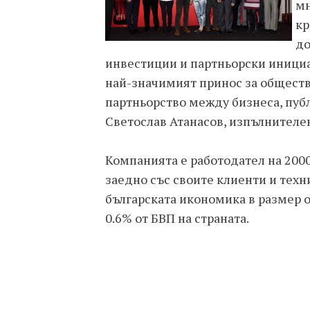
мн
кр
до
инвестиции и партньорски инициа
най-значимият принос за обществ
партньорство между бизнеса, пуб
Светослав Атанасов, изпълнителен
Компанията е работодател на 2000
заедно със своите клиенти и техн
българската икономика в размер о
0.6% от БВП на страната.