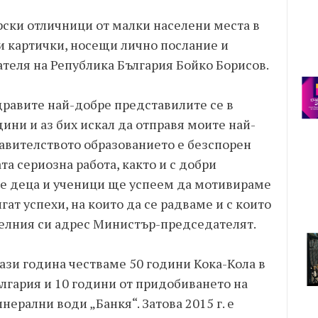
арски отличници от малки населени места в
и картички, носещи лично послание и
еля на Република България Бойко Борисов.
дравите най-добре представилите се в
ини и аз бих искал да отправя моите най-
равителството образованието е безспорен
та сериозна работа, както и с добри
те деца и ученици ще успеем да мотивираме
гат успехи, на които да се радваме и с които
ителния си адрес Министър-председателят.
ази година честваме 50 години Кока-Кола в
лгария и 10 години от придобиването на
нерални води „Банкя“. Затова 2015 г. е