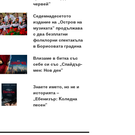
червей“
Седемнадесетото
издание на „Остров на
музиката“ продължава
с два безплатни
фолклорни спектакъла
в Борисовата градина
Влизаме в битка със
себе си със „Спайдър-
мен: Нов ден“
Знаете името, но не и
историята –
„Ебенизър: Kоледна
песен“