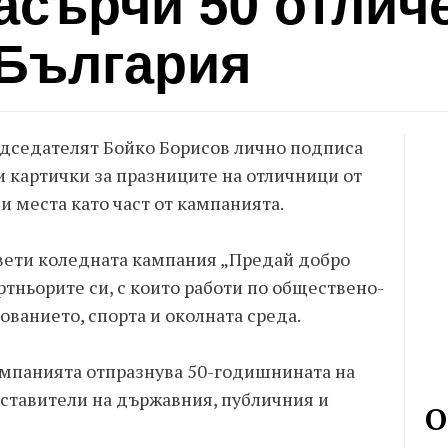
асърчи 50 отлич
 България
дседателят Бойко Борисов лично подписа
 картички за празниците на отличници от
и места като част от кампанията.
вети коледната кампания „Предай добро
ртньорите си, с които работи по обществено-
ованието, спорта и околната среда.
омпанията отпразнува 50-годишнината на
дставители на държавния, публичния и
О