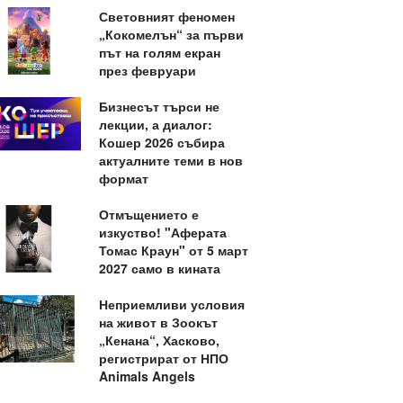
Световният феномен
„Кокомелън“ за първи
път на голям екран
през февруари
Бизнесът търси не
лекции, а диалог:
Кошер 2026 събира
актуалните теми в нов
формат
Отмъщението е
изкуство! "Аферата
Томас Краун" от 5 март
2027 само в кината
Неприемливи условия
на живот в Зоокът
„Кенана“, Хасково,
регистрират от НПО
Animals Angels