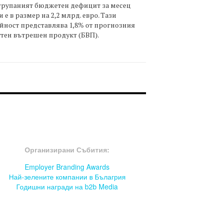
трупаният бюджетен дефицит за месец
 е в размер на 2,2 млрд. евро. Тази
йност представлява 1,8% от прогнозния
тен вътрешен продукт (БВП).
OOTER-СЪБИТИЯ
Организирани Събития:
Employer Branding Awards
Най-зелените компании в Бълагрия
Годишни награди на b2b Media