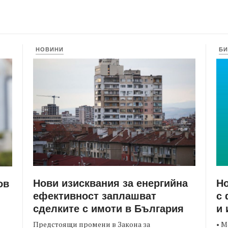
НОВИНИ
БИ
Нови изисквания за енергийна
Но
ов
ефективност заплашват
с 
сделките с имоти в България
и 
Предстоящи промени в Закона за
• М