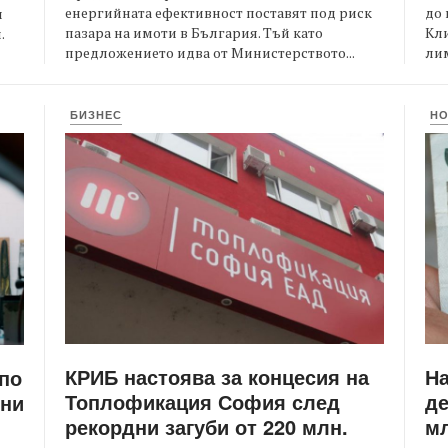
енергийната ефективност поставят под риск
до 
и
пазара на имоти в България. Тъй като
Кли
.
предложението идва от Министерството...
лим
БИЗНЕС
Н
КРИБ настоява за концесия на
Н
 по
Топлофикация София след
де
ени
рекордни загуби от 220 млн.
мл