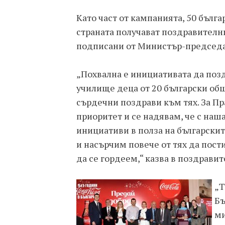
Като част от кампанията, 50 бълг
страната получават поздравителн
подписани от Министър-председат
„Похвална е инициативата да поз
училище деца от 20 български общ
сърдечни поздрави към тях. За П
приоритет и се надявам, че с наша
инициативи в полза на български
и насърчим повече от тях да пости
да се гордеем,“ казва в поздрав
„Т
Бъ
ми