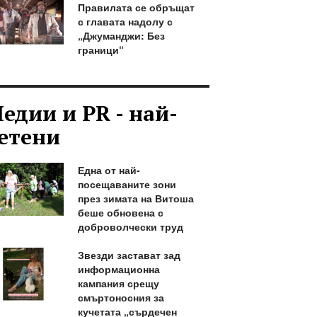
Правилата се обръщат
с главата надолу с
„Джуманджи: Без
граници“
едии и PR - най-
етени
Една от най-
посещаваните зони
през зимата на Витоша
беше обновена с
доброволчески труд
Звезди застават зад
информационна
кампания срещу
смъртоносния за
кучетата „сърдечен