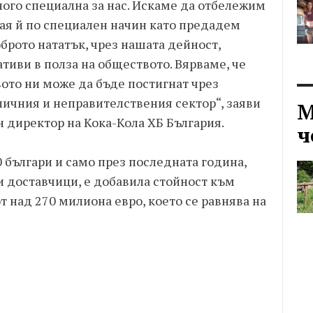
ого специална за нас. Искаме да отбележим
ая й по специален начин като предадем
брото нататък, чрез нашата дейност,
тиви в полза на обществото. Вярваме, че
ото ни може да бъде постигнат чрез
личния и неправителствения сектор“, заяви
М
 директор на Кока-Кола ХБ България.
ч
 българи и само през последната година,
и доставчици, е добавила стойност към
т над 270 милиона евро, което се равнява на