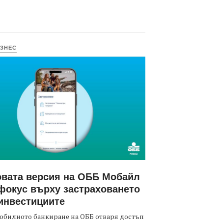
ЗНЕС
вата версия на ОББ Мобайл
фокус върху застраховането
инвестициите
обилното банкиране на ОББ отваря достъп