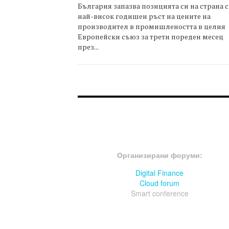
България запазва позицията си на страна с
най-висок годишен ръст на цените на
производител в промишлеността в целия
Европейски съюз за трети пореден месец
през...
FOOTER-ФОРУМИ
Организирани форуми:
Digital Finance
Cloud forum
Smart conference