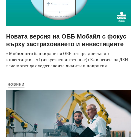
Новата версия на ОББ Мобайл с фокус
върху застраховането и инвестициите
• Мобилното банкиране на ОББ отваря достъп до
инвестиции с AI (изкуствен интетелкт)• Клиентите на ДЗИ
вече могат да следят своите лимити и покрития...
НОВИНИ