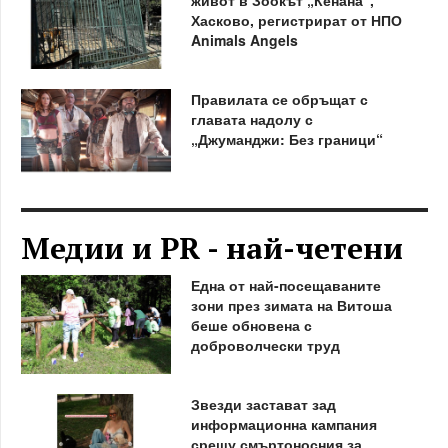
живот в Зоокът „Кенана“,
Хасково, регистрират от НПО
Animals Angels
Правилата се обръщат с
главата надолу с
„Джуманджи: Без граници“
Медии и PR - най-четени
Една от най-посещаваните
зони през зимата на Витоша
беше обновена с
доброволчески труд
Звезди застават зад
информационна кампания
срещу смъртоносния за