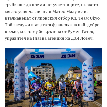
трябваше да преминат участниците, първото
място успя да спечели Матео Малучели,
италианецът от японския отбор JCL Теам Ukyo.
Той заслужи и жълтата фланелка за най-добро
време, която му бе връчена от Румен Гатев,
управител на Главна агенция на ДЗИ Ловеч.