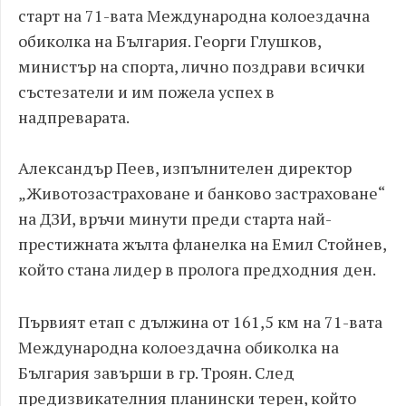
старт на 71-вата Международна колоездачна
обиколка на България. Георги Глушков,
министър на спорта, лично поздрави всички
състезатели и им пожела успех в
надпреварата.
Александър Пеев, изпълнителен директор
„Животозастраховане и банково застраховане“
на ДЗИ, връчи минути преди старта най-
престижната жълта фланелка на Емил Стойнев,
който стана лидер в пролога предходния ден.
Първият етап с дължина от 161,5 км на 71-вата
Международна колоездачна обиколка на
България завърши в гр. Троян. След
предизвикателния планински терен, който