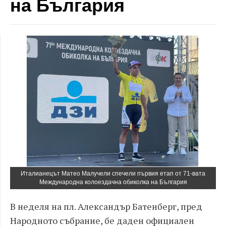
на България
Италианецът Матео Малучели спечели първия етап от 71-вата
Международна колоездачна обиколка на България
В неделя на пл. Александър Батенберг, пред
Народното събрание, бе даден официален