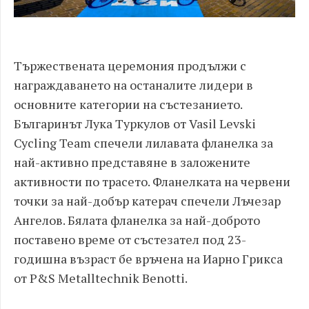
Тържествената церемония продължи с
награждаването на останалите лидери в
основните категории на състезанието.
Българинът Лука Туркулов от Vasil Levski
Cycling Team спечели лилавата фланелка за
най-активно представяне в заложените
активности по трасето. Фланелката на червени
точки за най-добър катерач спечели Лъчезар
Ангелов. Бялата фланелка за най-доброто
поставено време от състезател под 23-
годишна възраст бе връчена на Иарно Грикса
от P&S Metalltechnik Benotti.