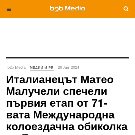
b2b Media
26 Авг 2024
МЕДИИ И PR
Италианецът Матео
Малучели спечели
първия етап от 71-
вата Международна
колоездачна обиколка