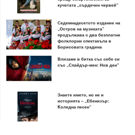
кучетата „сърдечен червей“
Седемнадесетото издание на
„Остров на музиката“
продължава с два безплатни
фолклорни спектакъла в
Борисовата градина
Влизаме в битка със себе си
със „Спайдър-мен: Нов ден“
Знаете името, но не и
историята – „Ебенизър:
Kоледна песен“