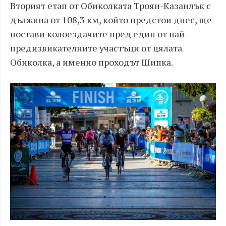
Вторият етап от Обиколката Троян-Казанлък с
дължина от 108,3 км, който предстои днес, ще
постави колоездачите пред един от най-
предизвикателните участъци от цялата
Обиколка, а именно проходът Шипка.