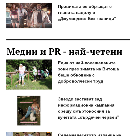
Правилата се обръщат с
главата надолу с
„Джуманджи: Без граници“
Медии и PR - най-четени
Една от най-посещаваните
зони през зимата на Витоша
беше обновена с
доброволчески труд
Звезди застават зад
информационна кампания
срещу смъртоносния за
кучетата „сърдечен червей“
Седемнадесетото издание на