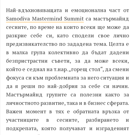
Най-вдъхновяващата и емоционална част от
Samodiva Mastermind Summit
са мастърмайнд
сесиите, по време на които всеки ще може да
разкрие себе си, като сподели свое лично
предизвикателство по зададена тема. Целта е
в малка група колективно да бъдат дадени
безпристрастни съвети, за да може всеки,
който е седнал на т.нар. „горещ стол“, да смени
фокуса си към проблемната за него ситуация и
да я реши по най-добрия за себе си начин.
Мастърмайнд групите са полезни както за
личностното развитие, така и в бизнес сферата.
Важен момент в тях е обратната връзка от
участниците в сесиите, разбирането и
подкрепата, която получават и изграденият