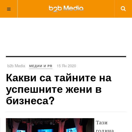
b2b Media
15 Ян 2020
МЕДИИ И PR
Какви са тайните на
успешните жени в
бизнеса?
Тази
година