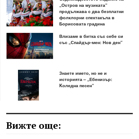
„Остров на музиката“
продължава с два безплатни
фолклорни спектакъла в
Борисовата градина
Влизаме в битка със себе си
със „Спайдър-мен: Нов ден“
Знаете името, но не и
историята – „Ебенизър:
Kоледна песен“
Вижте още: