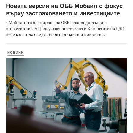
Новата версия на ОББ Мобайл с фокус
върху застраховането и инвестициите
• Мобилното банкиране на ОББ отваря достъп до
инвестиции с AI (изкуствен интетелкт)• Клиентите на ДЗИ
вече могат да следят своите лимити и покрития...
НОВИНИ