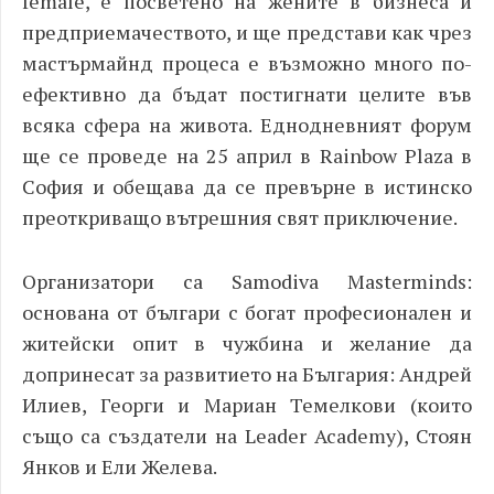
female, е посветено на жените в бизнеса и
предприемачеството, и ще представи как чрез
мастърмайнд процеса е възможно много по-
ефективно да бъдат постигнати целите във
всяка сфера на живота. Еднодневният форум
ще се проведе на 25 април в Rainbow Plaza в
София и обещава да се превърне в истинско
преоткриващо вътрешния свят приключение.
Организатори са Samodiva Masterminds:
основана от българи с богат професионален и
житейски опит в чужбина и желание да
допринесат за развитието на България: Андрей
Илиев, Георги и Мариан Темелкови (които
също са създатели на Leader Academy), Стоян
Янков и Ели Желева.