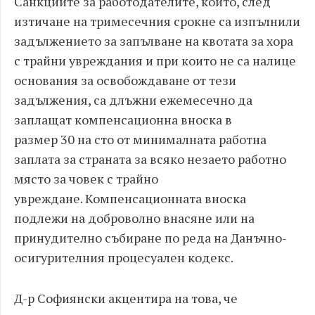
Санкциите за работодателите, които, след
изтичане на тримесечния срокне са изпълнили
задължението за запълване на квотата за хора
с трайни увреждания и при които не са налице
основания за освобождаване от тези
задължения, са длъжни ежемесечно да
заплащат компенсационна вноска в
размер 30 на сто от минималната работна
заплата за страната за всяко незаето работно
място за човек с трайно
увреждане. Компенсационната вноска
подлежи на доброволно внасяне или на
принудително събиране по реда на Данъчно-
осигурителния процесуален кодекс.
Д-р Софиянски акцентира на това, че