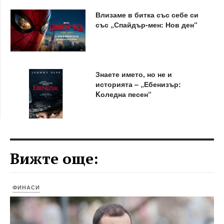
Влизаме в битка със себе си
със „Спайдър-мен: Нов ден“
Знаете името, но не и
историята – „Ебенизър:
Kоледна песен“
Вижте още:
ФИНАСИ