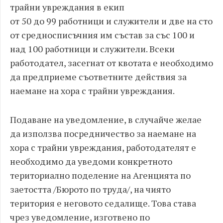
трайни увреждания в екип
от 50 до 99 работници и служители и две на сто
от средносписъчния им състав за със 100 и
над 100 работници и служители. Всеки
работодател, засегнат от квотата е необходимо
да предприеме съответните действия за
наемане на хора с трайни увреждания.
Подаване на уведомление, в случайче желае
да използва посредничество за наемане на
хора с трайни увреждания, работодателят е
необходимо да уведоми конкретното
териториално поделение на Агенцията по
заетостта /Бюрото по труда/, на чиято
територия е неговото седалище. Това става
чрез уведомление, изготвено по