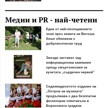
Медии и PR - най-четени
Една от най-посещаваните
зони през зимата на Витоша
беше обновена с
доброволчески труд
Звезди застават зад
информационна кампания
срещу смъртоносния за
кучетата „сърдечен червей“
Седемнадесетото издание на
„Остров на музиката“
продължава с два безплатни
фолклорни спектакъла в
Борисовата градина