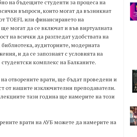
бно на бъдещите студенти за процеса на
всички въпроси, които могат да възникнат
е от TOEFL или финансирането на
 ще могат да се включат и във виртуалната
ст на всички да разгледат удобствата на
а библиотека, аудиториите, модерната
ения, и да се запознаят с условията на
 студентски комплекс на Балканите.
 на отворените врати, ще бъдат проведени и
ст от нашите изключителни преподаватели.
 лекциите тази година ще намерите на този
орените врати на АУБ можете да намерите на