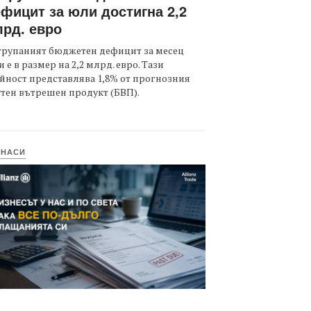
фицит за юли достигна 2,2
рд. евро
трупаният бюджетен дефицит за месец
 е в размер на 2,2 млрд. евро. Тази
йност представлява 1,8% от прогнозния
тен вътрешен продукт (БВП).
ИНАСИ