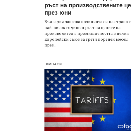
ръст на производствените ц
през юни
България запазва позицията си на страна с
най-висок годишен ръст на цените на
производител в промишлеността в целия
Европейски съюз за трети пореден месец
през...
ФИНАСИ