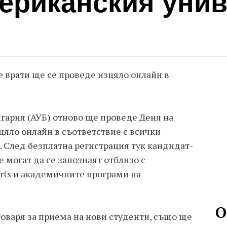
мериканския унив
 врати ще се проведе изцяло онлайн в
гария (АУБ) отново ще проведе Деня на
цяло онлайн в съответствие с всички
. След безплатна регистрация тук кандидат-
 могат да се запознаят отблизо с
Arts и академичните програми на
О
говаря за приема на нови студенти, също ще