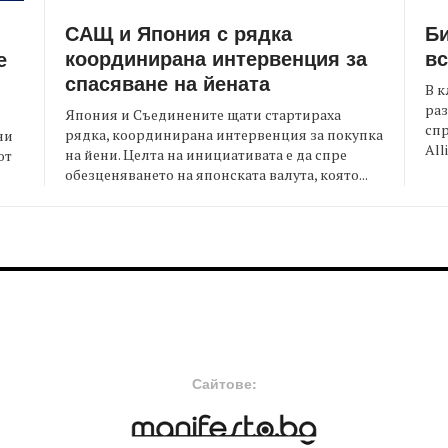
САЩ и Япония с рядка
Би
координирана интервенция за
вс
е
спасяване на йената
В к
раз
Япония и Съединените щати стартираха
спр
рядка, координирана интервенция за покупка
ни
All
на йени. Целта на инициативата е да спре
от
обезценяването на японската валута, която...
FOOTER-MIDDLE
F
Сайтове: