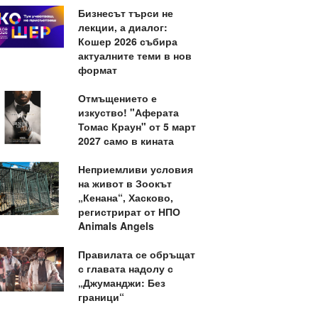
Бизнесът търси не
лекции, а диалог:
Кошер 2026 събира
актуалните теми в нов
формат
Отмъщението е
изкуство! "Аферата
Томас Краун" от 5 март
2027 само в кината
Неприемливи условия
на живот в Зоокът
„Кенана“, Хасково,
регистрират от НПО
Animals Angels
Правилата се обръщат
с главата надолу с
„Джуманджи: Без
граници“