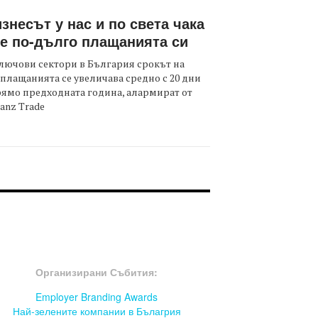
знесът у нас и по света чака
е по-дълго плащанията си
лючови сектори в България срокът на
плащанията се увеличава средно с 20 дни
ямо предходната година, алармират от
ianz Trade
OOTER-СЪБИТИЯ
Организирани Събития:
Employer Branding Awards
Най-зелените компании в Бълагрия