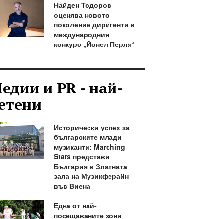
Найден Тодоров
оценява новото
поколение диригенти в
международния
конкурс „Йонел Перля“
едии и PR - най-
етени
Исторически успех за
българските млади
музиканти: Marching
Stars представи
България в Златната
зала на Музикферайн
във Виена
Една от най-
посещаваните зони