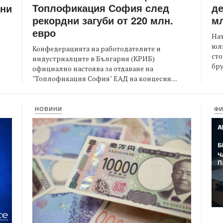
Топлофикация София след
де
ени
рекордни загуби от 220 млн.
мл
евро
На
юли
Конфедерацията на работодателите и
сто
индустриалците в България (КРИБ)
бру
официално настоява за отдаване на
"Топлофикация София" ЕАД на концесия....
НОВИНИ
Ф