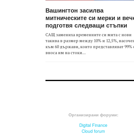
Вашингтон засилва
митническите си мерки и веч
подготвя следващи стъпки
САЩ замениха временните си мита с нови
такива в размер между 10% и 12,5%, насоче
към 60 държави, които представляват 99% 
вноса им на стоки....
FOOTER-ФОРУМИ
Организирани форуми:
Digital Finance
Cloud forum