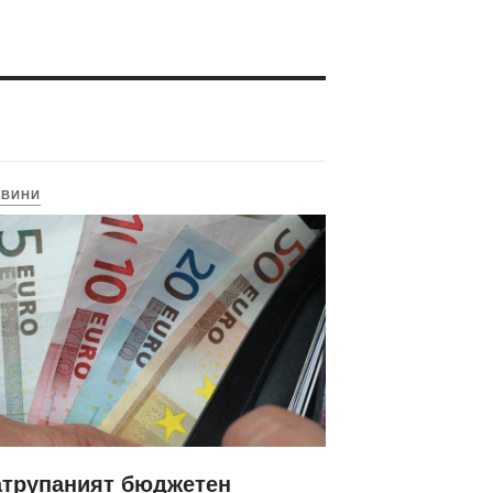
ОВИНИ
атрупаният бюджетен