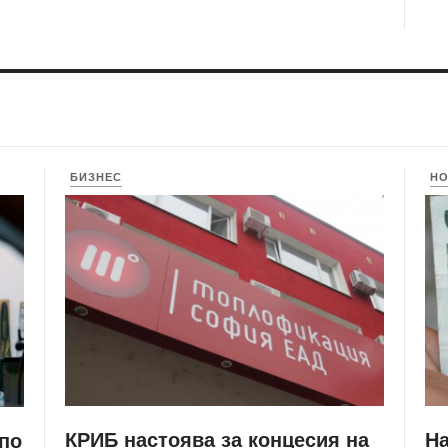
БИЗНЕС
Н
КРИБ настоява за концесия на
Н
 по