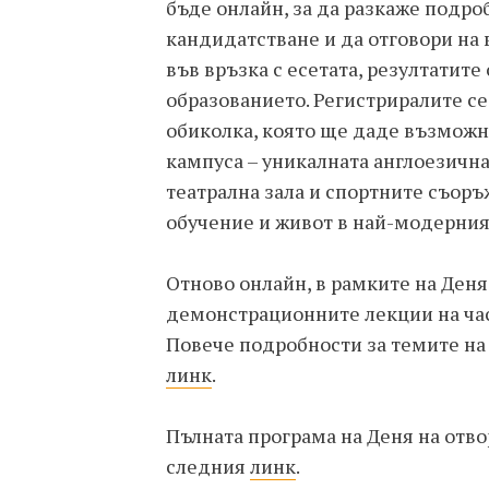
бъде онлайн, за да разкаже подро
кандидатстване и да отговори на 
във връзка с есетата, резултатит
образованието. Регистриралите се
обиколка, която ще даде възможно
кампуса – уникалната англоезичн
театрална зала и спортните съоръж
обучение и живот в най-модерния
Отново онлайн, в рамките на Деня
демонстрационните лекции на ча
Повече подробности за темите на
линк
.
Пълната програма на Деня на отв
следния
линк
.