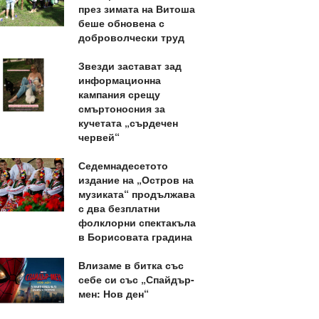
през зимата на Витоша
беше обновена с
доброволчески труд
Звезди застават зад
информационна
кампания срещу
смъртоносния за
кучетата „сърдечен
червей“
Седемнадесетото
издание на „Остров на
музиката“ продължава
с два безплатни
фолклорни спектакъла
в Борисовата градина
Влизаме в битка със
себе си със „Спайдър-
мен: Нов ден“