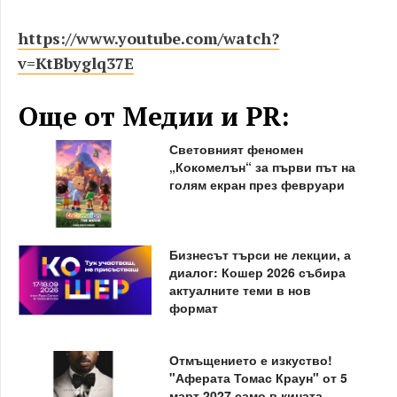
https://www.youtube.com/watch?
v=KtBbyglq37E
Още от Медии и PR:
Световният феномен
„Кокомелън“ за първи път на
голям екран през февруари
Бизнесът търси не лекции, а
диалог: Кошер 2026 събира
актуалните теми в нов
формат
Отмъщението е изкуство!
"Аферата Томас Краун" от 5
март 2027 само в кината