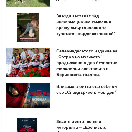
Звезди застават зад
информационна кампания
срещу смъртоносния за
кучетата „сърдечен червей“
Седемнадесетото издание на
„Остров на музиката“
продължава с два безплатни
фолклорни спектакъла в
Борисовата градина
Влизаме в битка със себе си
със „Спайдър-мен: Нов ден“
Знаете името, но не и
историята – „Ебенизър: