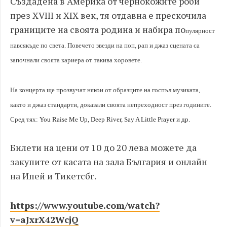
Създадена в Америка от чернокожите роби
през XVIII и XIX век, тя отдавна е прескочила
границите на своята родина и набира по
пулярност
навсякъде по света. Повечето звезди на поп, рап и джаз сцената са
започнали своята кариера от такива хоровете.
На концерта ще прозвучат някои от образците на госпъл музиката,
както и джаз стандарти, доказали своята непреходност през годините.
Сред тях:
You Raise Me Up, Deep River, Say A Little Prayer
и др.
Билети на цени от 10 до 20 лева можете да
закупите от касата на зала България и онлайн
на Ипей и Тикетсбг.
https://www.youtube.com/watch?
v=aJxrX42WcjQ