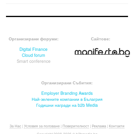
FOOTER-ФОРУМИ
FOOTER-MIDDLE
Организирани форуми:
Сайтове:
Digital Finance
Cloud forum
Smart conference
FOOTER-СЪБИТИЯ
Организирани Събития:
Employer Branding Awards
Най-зелените компании в Бълагрия
Годишни награди на b2b Media
За Нас
|
Условия за ползване
|
Поверителност
|
Реклама
|
Контакти
Copyright 2008-
2026 © b2bmedia.bg