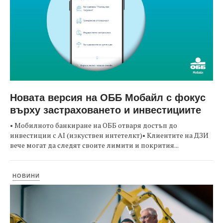
Новата версия на ОББ Мобайл с фокус
върху застраховането и инвестициите
• Мобилното банкиране на ОББ отваря достъп до
инвестиции с AI (изкуствен интетелкт)• Клиентите на ДЗИ
вече могат да следят своите лимити и покрития...
НОВИНИ