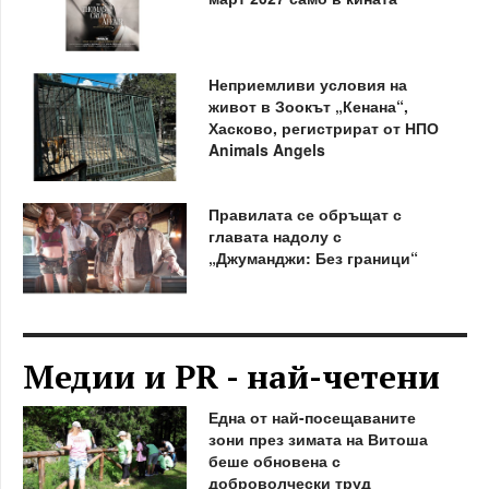
Неприемливи условия на
живот в Зоокът „Кенана“,
Хасково, регистрират от НПО
Animals Angels
Правилата се обръщат с
главата надолу с
„Джуманджи: Без граници“
Медии и PR - най-четени
Една от най-посещаваните
зони през зимата на Витоша
беше обновена с
доброволчески труд