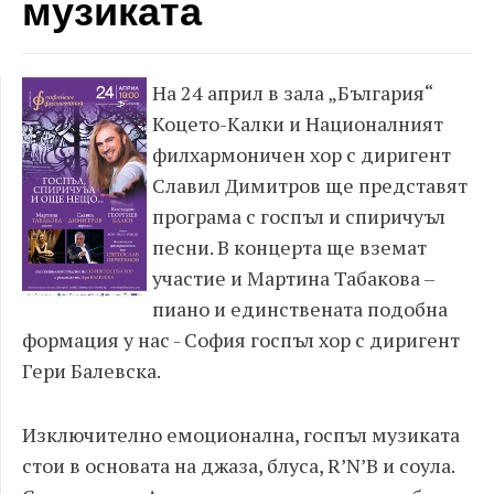
музиката
На 24 април в зала „България“
Коцето-Калки и Националният
филхармоничен хор с диригент
Славил Димитров ще представят
програма с госпъл и спиричуъл
песни. В концерта ще вземат
участие и Мартина Табакова –
пиано и единствената подобна
формация у нас - София госпъл хор с диригент
Гери Балевска.
Изключително емоционална, госпъл музиката
стои в основата на джаза, блуса, R’N’B и соула.