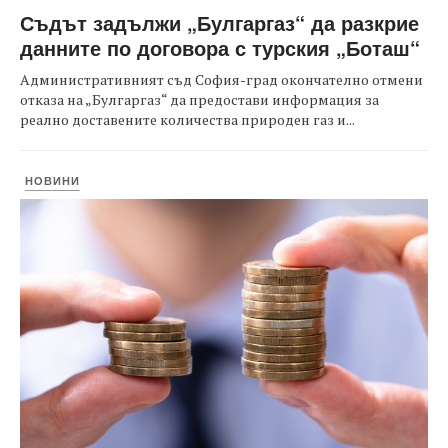
Съдът задължи „Булгаргаз“ да разкрие
данните по договора с турския „Боташ“
Административният съд София-град окончателно отмени
отказа на „Булгаргаз“ да предостави информация за
реално доставените количества природен газ и...
НОВИНИ