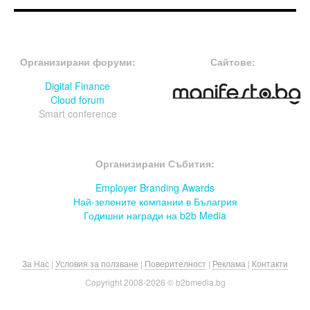
FOOTER-ФОРУМИ
FOOTER-MIDDLE
Организирани форуми:
Сайтове:
Digital Finance
Cloud forum
Smart conference
FOOTER-СЪБИТИЯ
Организирани Събития:
Employer Branding Awards
Най-зелените компании в Бълагрия
Годишни награди на b2b Media
За Нас
|
Условия за ползване
|
Поверителност
|
Реклама
|
Контакти
Copyright 2008-
2026 © b2bmedia.bg