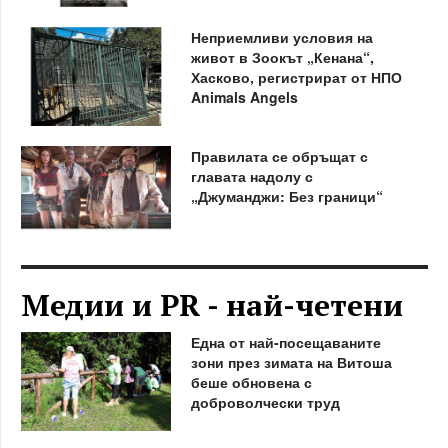
Неприемливи условия на
живот в Зоокът „Кенана“,
Хасково, регистрират от НПО
Animals Angels
Правилата се обръщат с
главата надолу с
„Джуманджи: Без граници“
Медии и PR - най-четени
Една от най-посещаваните
зони през зимата на Витоша
беше обновена с
доброволчески труд