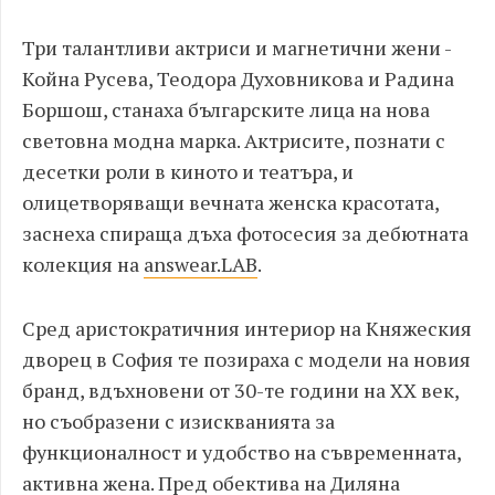
Три талантливи актриси и магнетични жени -
Койна Русева, Теодора Духовникова и Радина
Боршош, станаха българските лица на нова
световна модна марка. А
ктрисите, познати с
десетки роли в киното и театъра, и
олицетворяващи вечната женска красотата,
заснеха спираща дъха
фотосесия за
дебютната
колекция на
answear.LAB
.
Сред аристократичния интериор на
Княжеския
дворец в София те позираха с
модели на новия
бранд, вдъхновени от 30-те години на XX век,
но съобразени с изискванията за
функционалност и удобство на съвременната,
активна жена.
Пред обектива на Диляна