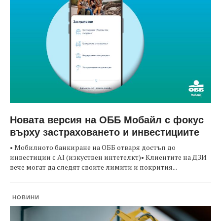
Новата версия на ОББ Мобайл с фокус
върху застраховането и инвестициите
• Мобилното банкиране на ОББ отваря достъп до
инвестиции с AI (изкуствен интетелкт)• Клиентите на ДЗИ
вече могат да следят своите лимити и покрития...
НОВИНИ