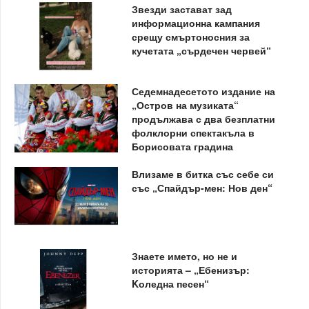
Звезди застават зад
информационна кампания
срещу смъртоносния за
кучетата „сърдечен червей“
Седемнадесетото издание на
„Остров на музиката“
продължава с два безплатни
фолклорни спектакъла в
Борисовата градина
Влизаме в битка със себе си
със „Спайдър-мен: Нов ден“
Знаете името, но не и
историята – „Ебенизър:
Kоледна песен“