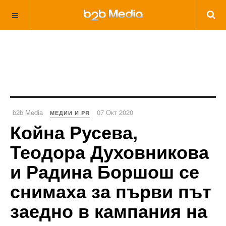
b2b Media
07 Окт 2020
МЕДИИ И PR
Койна Русева,
Теодора Духовникова
и Радина Боршош се
снимаха за първи път
заедно в кампания на