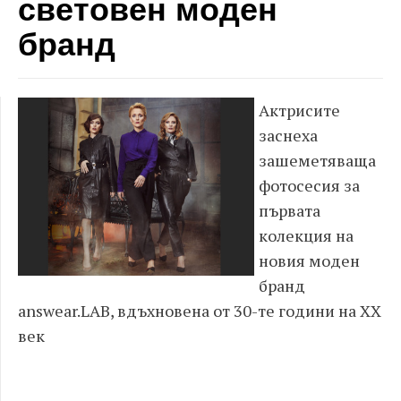
световен моден
бранд
Актрисите
заснеха
зашеметяваща
фотосесия за
първата
колекция на
новия моден
бранд
answear.LAB, вдъхновена от 30-те години на XX
век