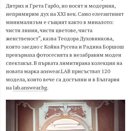
Дитрих и Грета Гарбо, но носят и модерния,
непримирим дух на XXI
век. Само елегантният
минимализъм е същият както в миналото:
чисти линии, чисти цветове, чиста
женственост“, казва Теодора Духовникова,
която заедно с Койна Русева и Радина Боршош
превърнаха фотосесията в незабравим моден
спектакъл.
В първата лимитирана колекция на
новата марка answear.LAB
присъстват 120
модела, които вече са достъпни и в България
на
lab.answear.bg
.