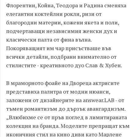
Флорентин, Койна, Теодора и Радина сменяха
е
легантни коктейлни рокли,
ризи от
благородни материи, кожени якета и поли,
подчертаващи независимия женски дух и
класически палта от фина вълна.
Покоряващият им чар присъстваше във
всички детайли, подбрани внимателно от
стилистите - креативното дуо Слав &
Хубен.
В мраморното фоайе на Двореца актрисите
представиха палитра от модни нюанси,
заложени от дизайнерите на answear.LAB - от
тъмен романтизъм до дързък авангардизъм
.
„Влюбихме се от пръв поглед в лимитираната
колекция на бранда. Моделите препращат към
иконичния стил на кино диви като Марлене