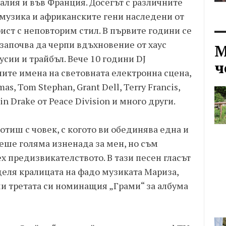
лия и във Франция. Досегът с различните
 музика и африканските гени наследени от
ист с неповторим стил. В първите години се
 започва да черпи вдъхновение от хаус
М
сии и трайбъл. Вече 10 години DJ
ч
ните имена на световната електронна сцена,
s, Tom Stephan, Grant Dell, Terry Francis,
stin Drake от Peace Division и много други.
отиш с човек, с когото ви обединява една и
еше голяма изненада за мен, но съм
ех предизвикателството. В тази песен гласът
деля кралицата на фадо музиката Мариза,
чи третата си номинащия „Грами“ за албума