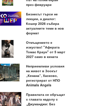
през февруари
Бизнесът търси не
лекции, а диалог:
Кошер 2026 събира
актуалните теми в нов
формат
Отмъщението е
изкуство! "Аферата
Томас Краун" от 5 март
2027 само в кината
Неприемливи условия
на живот в Зоокът
„Кенана“, Хасково,
регистрират от НПО
Animals Angels
Правилата се обръщат
с главата надолу с
„Джуманджи: Без