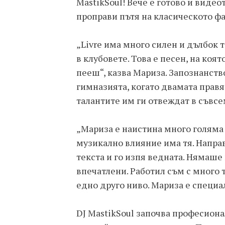
MastikSoul! Вече е готово и виде
проправи пътя на класическото ф
„Livre има много силен и дълбок 
в клубовете. Това е песен, на ко
пееш“, казва Мариза. Запознанство
гимназията, когато двамата правя
талантите им ги отвеждат в съвсе
„Мариза е наистина много голяма
музикално влияние има тя. Направ
текста и го изпя ведната. Нямаше
впечатлени. Работил съм с много т
едно друго ниво. Мариза е специа
DJ MastikSoul започва професионал