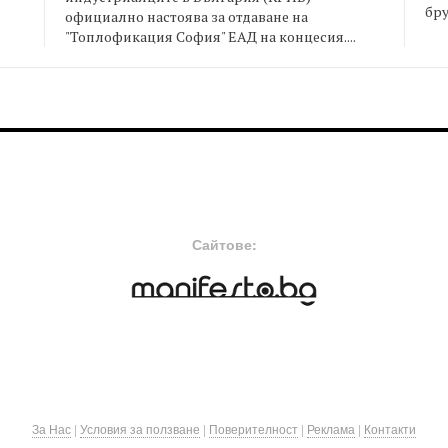
бру
официално настоява за отдаване на
"Топлофикация София" ЕАД на концесия....
FOOTER-MIDDLE
F
Сайтове:
За Нас
|
Условия за ползване
|
Поверителност
|
Реклама
|
Контакти