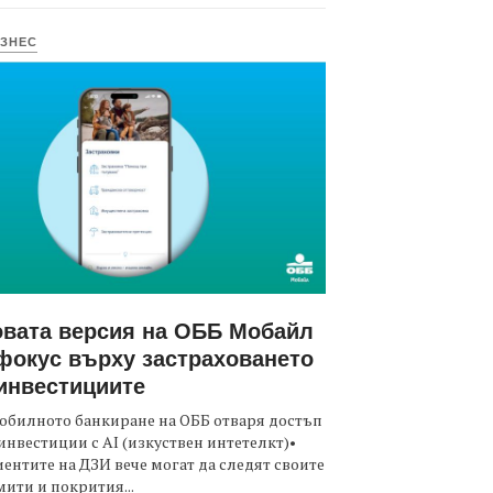
ЗНЕС
вата версия на ОББ Мобайл
фокус върху застраховането
инвестициите
обилното банкиране на ОББ отваря достъп
инвестиции с AI (изкуствен интетелкт)•
ентите на ДЗИ вече могат да следят своите
ити и покрития...