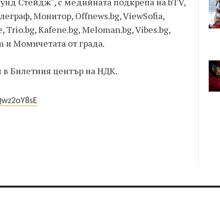
аунд Стейдж“, с медийната подкрепа на bTV,
елеграф, Монитор, Offnews.bg, ViewSofia,
 Trio.bg, Kafene.bg, Meloman.bg, Vibes.bg,
m и Момичетата от града.
и в Билетния център на НДК.
Qwz2oY8sE