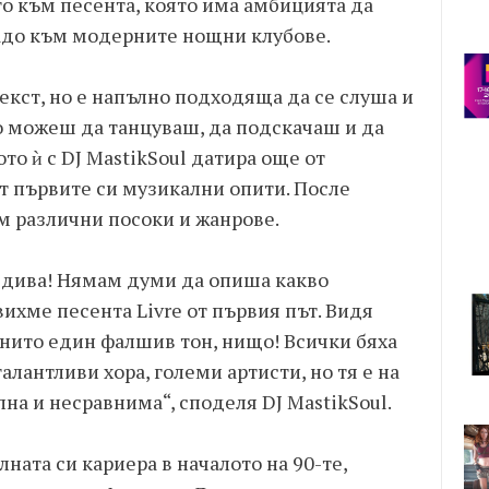
ото към песента, която има амбицията да
адо към модерните нощни клубове.
текст, но е напълно подходяща да се слуша и
ято можеш да танцуваш, да подскачаш и да
то ѝ с DJ MastikSoul датира още от
т първите си музикални опити. После
м различни посоки и жанрове.
 дива! Нямам думи да опиша какво
ихме песента Livre от първия път. Видя
 нито един фалшив тон, нищо! Всички бяха
алантливи хора, големи артисти, но тя е на
лна и несравнима“, споделя DJ MastikSoul.
ната си кариера в началото на 90-те,