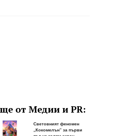
ще от Медии и PR:
Световният феномен
„Кокомелън“ за първи
път на голям екран