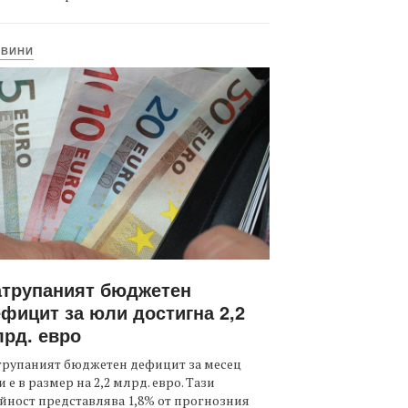
ОВИНИ
атрупаният бюджетен
фицит за юли достигна 2,2
рд. евро
трупаният бюджетен дефицит за месец
 е в размер на 2,2 млрд. евро. Тази
йност представлява 1,8% от прогнозния