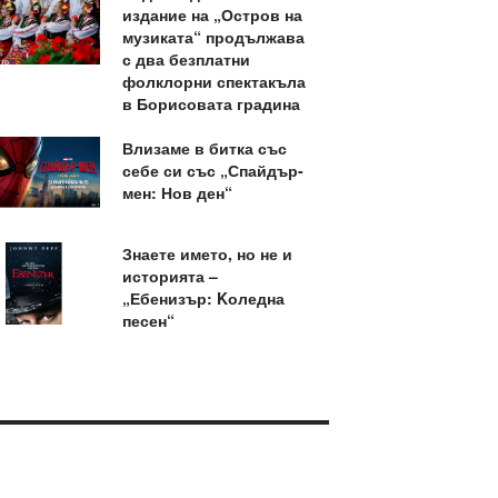
издание на „Остров на
музиката“ продължава
с два безплатни
фолклорни спектакъла
в Борисовата градина
Влизаме в битка със
себе си със „Спайдър-
мен: Нов ден“
Знаете името, но не и
историята –
„Ебенизър: Kоледна
песен“