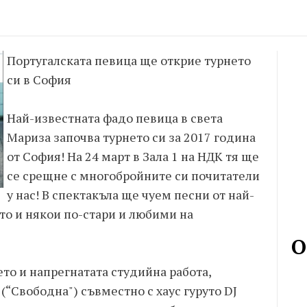
Португалската певица ще открие турнето
си в София
Най-известната фадо певица в света
Мариза започва турнето си за 2017 година
от София! На 24 март в Зала 1 на НДК тя ще
се срещне с многобройните си почитатели
у нас! В спектакъла ще чуем песни от най-
то и някои по-стари и любими на
О
ето и напрегнатата студийна работа,
 (“Свободна") съвместно с хаус гуруто DJ