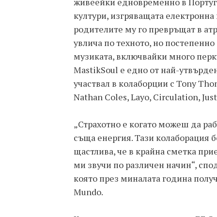
живеейки едновременно в Португа
култури, изгряващата електронна
родителите му го превръщат в атр
увлича по техното, но постепенно
музиката, включвайки много перку
MastikSoul е едно от най-утвърде
участвал в колаборции с Tony Thoma
Nathan Coles, Layo, Circulation, Ju
„Страхотно е когато можеш да раб
съща енергия. Тази колаборация б
щастлива, че в крайна сметка при
ми звучи по различен начин“, спо
която през миналата година полу
Mundo.