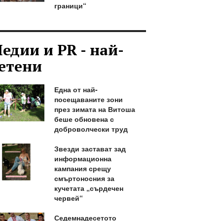
граници“
едии и PR - най-
етени
Една от най-
посещаваните зони
през зимата на Витоша
беше обновена с
доброволчески труд
Звезди застават зад
информационна
кампания срещу
смъртоносния за
кучетата „сърдечен
червей“
Седемнадесетото