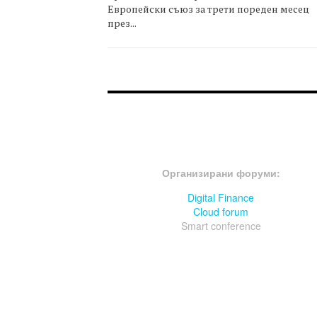
Европейски съюз за трети пореден месец
през...
FOOTER-ФОРУМИ
Организирани форуми:
Digital Finance
Cloud forum
Smart conference