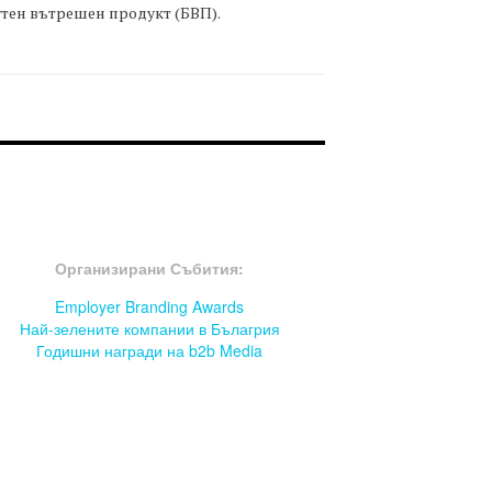
тен вътрешен продукт (БВП).
OOTER-СЪБИТИЯ
Организирани Събития:
Employer Branding Awards
Най-зелените компании в Бълагрия
Годишни награди на b2b Media