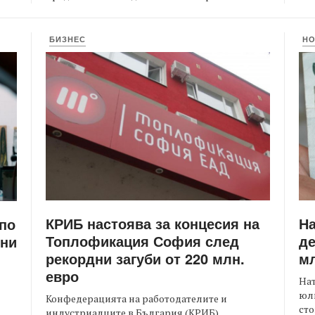
БИЗНЕС
Н
КРИБ настоява за концесия на
Н
 по
Топлофикация София след
де
ени
рекордни загуби от 220 млн.
мл
евро
На
юли
Конфедерацията на работодателите и
сто
индустриалците в България (КРИБ)