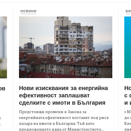
НОВИНИ
БИ
Нови изисквания за енергийна
Но
ов
ефективност заплашват
с 
сделките с имоти в България
и 
Предстоящи промени в Закона за
• М
енергийната ефективност поставят под риск
до 
и
пазара на имоти в България. Тъй като
Кли
.
предложението идва от Министерството...
лим