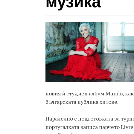
музика
новия ѝ студиен албум Mundo, как
българската публика хитове.
Паралелно с подготовката за турн
португалката записа парчето Livre