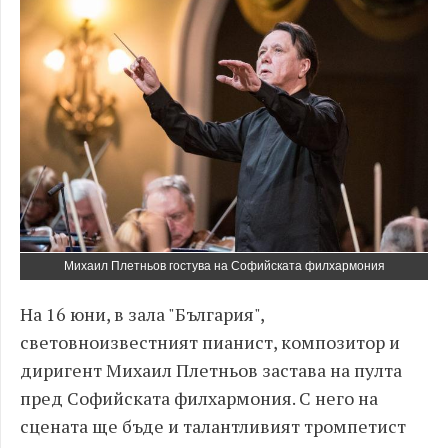
Михаил Плетньов гостува на Софийската филхармония
На 16 юни, в зала "България",
световноизвестният пианист, композитор и
диригент Михаил Плетньов застава на пулта
пред Софийската филхармония. С него на
сцената ще бъде и талантливият тромпетист