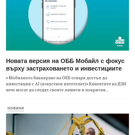
Новата версия на ОББ Мобайл с фокус
върху застраховането и инвестициите
• Мобилното банкиране на ОББ отваря достъп до
инвестиции с AI (изкуствен интетелкт)• Клиентите на ДЗИ
вече могат да следят своите лимити и покрития...
НОВИНИ