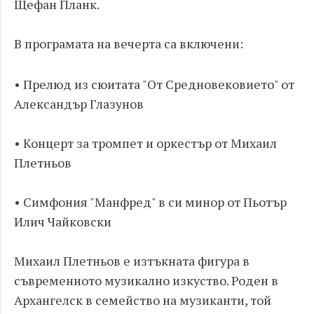
Щефан Планк.
В програмата на вечерта са включени:
• Прелюд из сюитата "От Средновековието" от
Александър Глазунов
• Концерт за тромпет и оркестър от Михаил
Плетньов
• Симфония "Манфред" в си минор от Пьотър
Илич Чайковски
Михаил Плетньов е изтъкната фигура в
съвременното музикално изкуство. Роден в
Архангелск в семейство на музиканти, той