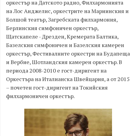
оркестър на Датското радио, Филхармонията
на Лос Анджелис, оркестрите на Мариинския и
Болшой театър, Загребската филхармония,
Берлинския симфоничен оркестър,
Щатскапеле - Дрезден, Кремерата Балтика,
Базелския симфоничен и Базелския камерен
оркестър, Фестивалните оркестри на Будапеща
и Вербие, Шотландския камерен оркестър. В
периода 2008-2010 е гост-диригент на
Оркестъра на Италианска Швейцария, а от 2015
– почетен гост-диригент на Токийския
филхармоничен оркестър.