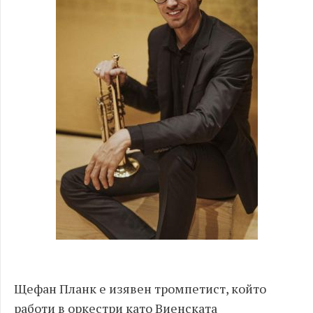
Щефан Планк е изявен тромпетист, който
работи в оркестри като Виенската