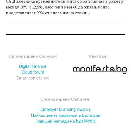
САЩ замениха временните си мита с нови такива в размер
между 10% и 12,5%, насочени към 60 държави, които
представляват 99% от вноса им на стоки....
FOOTER-ФОРУМИ
FOOTER-MIDDLE
Организирани форуми:
Сайтове:
Digital Finance
Cloud forum
Smart conference
FOOTER-СЪБИТИЯ
Организирани Събития:
Employer Branding Awards
Най-зелените компании в Бълагрия
Годишни награди на b2b Media