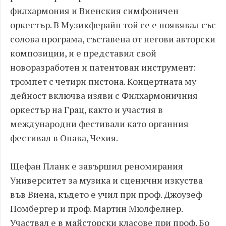
филхармония и Виенския симфоничен
оркестър. В Музикферайн той се е появявал със
солова програма, съставена от негови авторски
композиции, и е представил свой
новоразработен и патентован инструмент:
тромпет с четири пистона. Концертната му
дейност включва изяви с Филхармоничния
оркестър на Грац, както и участия в
международни фестивали като органния
фестивал в Опава, Чехия.
Щефан Планк е завършил реномирания
Университет за музика и сценични изкуства
във Виена, където е учил при проф. Джоузеф
Помбергер и проф. Мартин Мюлфелнер.
Участвал е в майсторски класове при проф. Бо