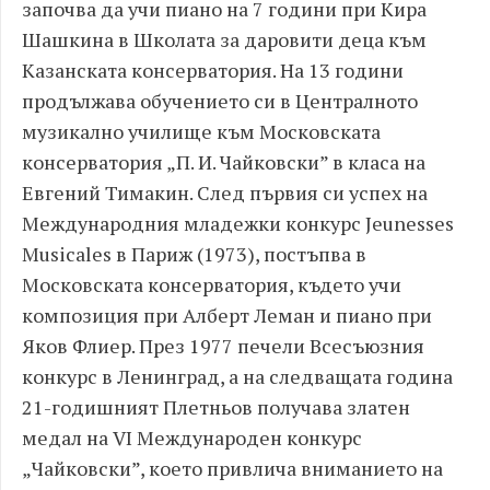
започва да учи пиано на 7 години при Кира
Шашкина в Школата за даровити деца към
Казанската консерватория. На 13 години
продължава обучението си в Централното
музикално училище към Московската
консерватория „П. И. Чайковски” в класа на
Евгений Тимакин. След първия си успех на
Международния младежки конкурс Jeunesses
Musicales в Париж (1973), постъпва в
Московската консерватория, където учи
композиция при Алберт Леман и пиано при
Яков Флиер. През 1977 печели Всесъюзния
конкурс в Ленинград, а на следващата година
21-годишният Плетньов получава златен
медал на VI Международен конкурс
„Чайковски”, което привлича вниманието на