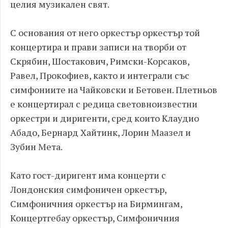
целия музикален свят.
С основания от него оркестър оркестър той
концертира и прави записи на творби от
Скрябин, Шостакович, Римски-Корсаков,
Равел, Прокофиев, както и интеграли със
симфониите на Чайковски и Бетовен. Плетньов
е концертирал с редица световноизвестни
оркестри и диригенти, сред които Клаудио
Абадо, Бернард Хайтинк, Лорин Маазел и
Зубин Мета.
Като гост-диригент има концерти с
Лондонския симфоничен оркестър,
Симфоничния оркестър на Бирмингам,
Концертгебау оркестър, Симфоничния