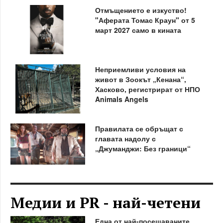
Отмъщението е изкуство!
"Аферата Томас Краун" от 5
март 2027 само в кината
Неприемливи условия на
живот в Зоокът „Кенана“,
Хасково, регистрират от НПО
Animals Angels
Правилата се обръщат с
главата надолу с
„Джуманджи: Без граници“
Медии и PR - най-четени
Една от най-посещаваните