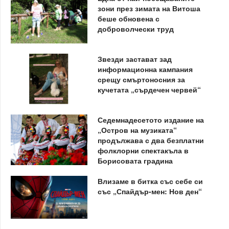
зони през зимата на Витоша
беше обновена с
доброволчески труд
Звезди застават зад
информационна кампания
срещу смъртоносния за
кучетата „сърдечен червей“
Седемнадесетото издание на
„Остров на музиката“
продължава с два безплатни
фолклорни спектакъла в
Борисовата градина
Влизаме в битка със себе си
със „Спайдър-мен: Нов ден“