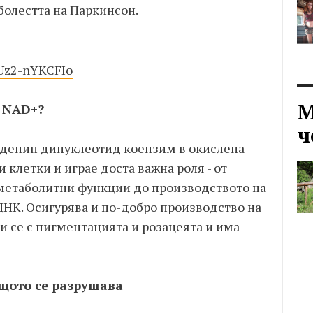
болестта на Паркинсон.
=Uz2-nYKCFIo
М
 NAD+?
ч
денин динуклеотид коензим в окислена
 клетки и играе доста важна роля - от
метаболитни функции до производството на
ДНК. Осигурява и по-добро производство на
ри се с пигментацията и розацеята и има
ащото се разрушава