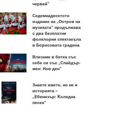
червей“
Седемнадесетото
издание на „Остров на
музиката“ продължава
с два безплатни
фолклорни спектакъла
в Борисовата градина
Влизаме в битка със
себе си със „Спайдър-
мен: Нов ден“
Знаете името, но не и
историята –
„Ебенизър: Kоледна
песен“