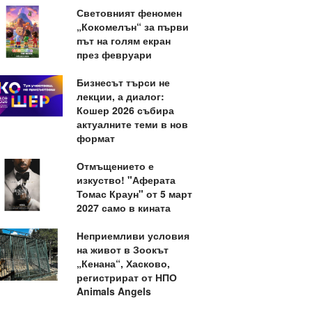
Световният феномен
„Кокомелън“ за първи
път на голям екран
през февруари
Бизнесът търси не
лекции, а диалог:
Кошер 2026 събира
актуалните теми в нов
формат
Отмъщението е
изкуство! "Аферата
Томас Краун" от 5 март
2027 само в кината
Неприемливи условия
на живот в Зоокът
„Кенана“, Хасково,
регистрират от НПО
Animals Angels