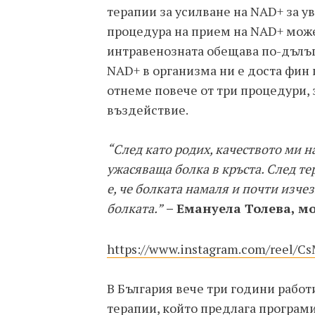
терапии за усилване на NAD+ за у
процедура на прием на NAD+ може
интравенозната обещава по-дълъг 
NAD+ в организма ни е доста фин
отнеме повече от три процедури, 
въздействие.
“След като родих, качеството ми 
ужасяваща болка в кръста. След т
е, че болката намаля и почти изче
болката.”
– Емануела Толева, м
https://www.instagram.com/reel/C
В България вече три години рабо
терапии
, който предлага програм