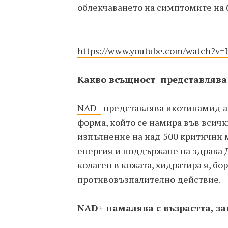
облекчаването на симптомите на 
https://www.youtube.com/watch?v
Какво всъщност представлява
NAD+
представлява икотинамид а
форма, който се намира във всички
изпълнение на над 500 критични 
енергия и поддържане на здрава 
колаген в кожата, хидратира я, бо
противовъзпалително действие.
NAD+ намалява с възрастта, з