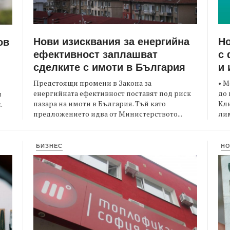
Нови изисквания за енергийна
Но
ов
ефективност заплашват
с 
сделките с имоти в България
и 
Предстоящи промени в Закона за
• М
енергийната ефективност поставят под риск
до 
и
пазара на имоти в България. Тъй като
Кли
.
предложението идва от Министерството...
лим
БИЗНЕС
Н