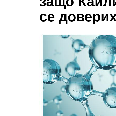
защо Кайл
се довери