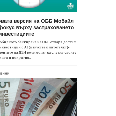
вата версия на ОББ Мобайл
фокус върху застраховането
инвестициите
обилното банкиране на ОББ отваря достъп
инвестиции с AI (изкуствен интетелкт)•
ентите на ДЗИ вече могат да следят своите
ити и покрития...
ОВИНИ