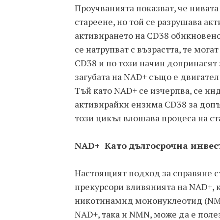
Проучванията показват, че нивата
стареене, но той се разрушава ак
активирането на CD38 обикновено
се натрупват с възрастта, те мога
CD38 и по този начин допринасят 
загубата на NAD+ също е двигател
Тъй като NAD+ се изчерпва, се ин
активирайки ензима CD38 за допъ
този цикъл влошава процеса на ст
NAD+ Като дългосрочна инве
Настоящият подход за справяне съ
прекурсори вливянията на NAD+, 
никотинамид мононуклеотид (NMN
NAD+, така и NMN, може да е поле