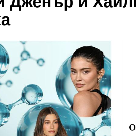
и Дженър и Хайл
ха
О