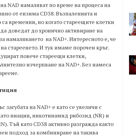
 на NAD намаляват по време на процеса на
тивно от ензима CD38. Възпаленията и
 са временни, но когато стареещите клетки
т да доведат до хронично активиране на
за намаляването на NAD+. Интересното е, че
 на стареенето. И тук имаме порочен кръг.
дуцират повече стареещи клетки,
лнително изчерпване на NAD+. Без намеса
ареене.
стиция
с загубата на NAD+ е като се увеличи с
като ниацин, никотинамид рибозид (NR) и
). Тъй като CD38 активно разгражда както
зен подход за комбиниране на такива