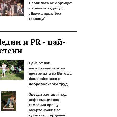
Правилата се обръщат
с главата надолу с
„Джуманджи: Без
граници“
едии и PR - най-
етени
Една от най-
посещаваните зони
през зимата на Витоша
беше обновена с
доброволчески труд
Звезди застават зад
информационна
кампания срещу
смъртоносния за
кучетата „сърдечен