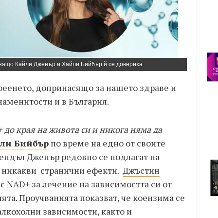
защо Кайли Дженър и Хайли Бийбър й се довериха
еенето, допринасящо за нашето здраве и
наменитости и в България.
 до края на живота си и никога няма да
ли Бийбър
по време на едно от своите
Кендъл Дженър редовно се подлагат на
т никакви странични ефекти.
Джъстин
с NAD+ за лечение на зависимостта си от
ята. Проучванията показват, че коензима се
алкохолни зависимости, както и