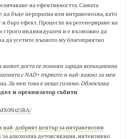
величаване на ефективността. Самата
 да бъде перорална или интравенозна, като
и бърз ефект. Процесът на регенериране на
 и строго индивидуален и е възможно да
за да усетите пълното му благоприятно
на живот доста се понижи заради всекидневна
ерaпията с NAD+ първото и най-важно за мен
зна. За мен това е нещо голямо. Облекчава
одел и организатор събити
sMX0NxI5RA/
ти
най-добрият център за интравенозни
и за алкохолна детоксикация, интензивно