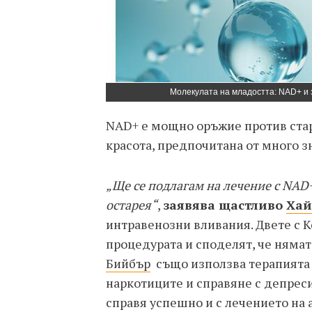
Молекулата на младостта: NAD+ и 
NAD+ е мощно оръжие против стар
красота, предпочитана от много з
„Ще се подлагам на лечение с NAD+
остарея“
,
заявява щастливо
Хай
интравенозни вливания. Двете с 
процедурата и споделят, че няма
Бийбър
също използва терапията 
наркотиците и справяне с депреси
справя успешно и с лечението на 