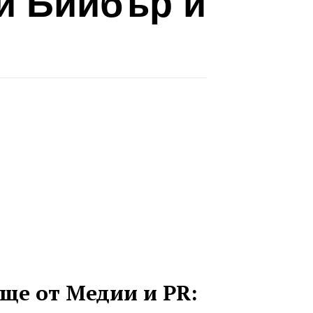
и Бийбър й
ще от Медии и PR: