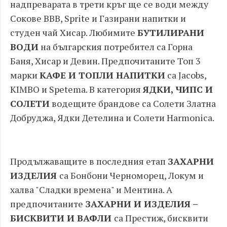
надпреварата в трети кръг ще се води между
Сокове BBB, Sprite и Газирани напитки и
студен чай Хисар. Любимите
БУТИЛИРАНИ
ВОДИ
на българския потребител са Горна
Баня, Хисар и Девин. Предпочитаните Топ 3
марки
КАФЕ И ТОПЛИ НАПИТКИ
са Jacobs,
KIMBO и Spetema. В категория
ЯДКИ, ЧИПС И
СОЛЕТИ
водещите брандове са Солети Златна
Добруджа, Ядки Детелина и Солети Harmonica.
Продължаващите в последния етап
ЗАХАРНИ
ИЗДЕЛИЯ
са Бонбони Черноморец, Локум и
халва "Сладки времена" и Ментина. А
предпочитаните
ЗАХАРНИ И ИЗДЕЛИЯ –
БИСКВИТИ И ВАФЛИ
са Престиж, бисквити