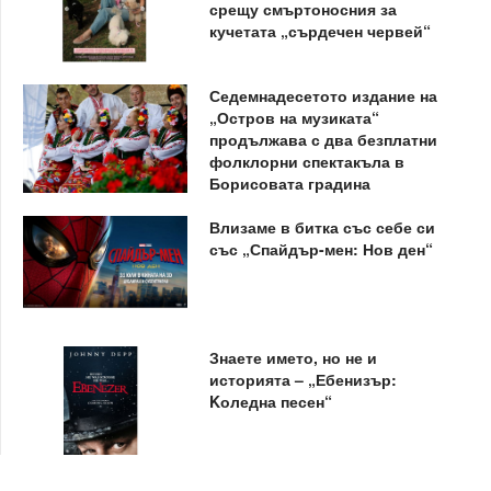
срещу смъртоносния за
кучетата „сърдечен червей“
Седемнадесетото издание на
„Остров на музиката“
продължава с два безплатни
фолклорни спектакъла в
Борисовата градина
Влизаме в битка със себе си
със „Спайдър-мен: Нов ден“
Знаете името, но не и
историята – „Ебенизър:
Kоледна песен“