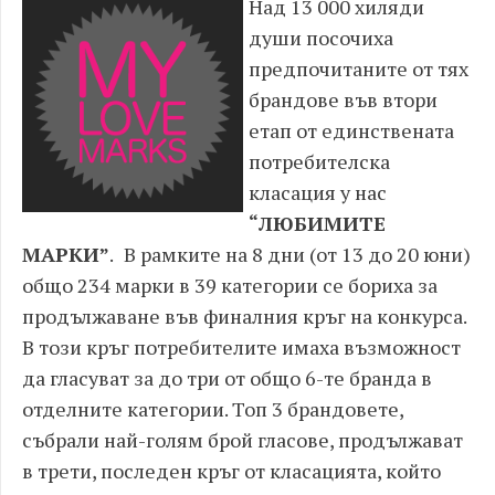
Над 13 000 хиляди
души посочиха
предпочитаните от тях
брандове във втори
етап от единствената
потребителска
класация у нас
“ЛЮБИМИТЕ
МАРКИ”
.
В рамките на 8 дни (от 13 до 20 юни)
общо 234 марки в 39 категории се бориха за
продължаване във финалния кръг на конкурса.
В този кръг потребителите имаха възможност
да гласуват за до три от общо 6-те бранда в
отделните категории. Топ 3 брандовете,
събрали най-голям брой гласове, продължават
в трети, последен кръг от класацията, който