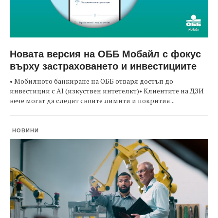
Новата версия на ОББ Мобайл с фокус
върху застраховането и инвестициите
• Мобилното банкиране на ОББ отваря достъп до
инвестиции с AI (изкуствен интетелкт)• Клиентите на ДЗИ
вече могат да следят своите лимити и покрития...
НОВИНИ