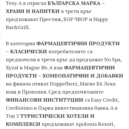
Tesy. А в отрасъл
БЪЛГАРСКА МАРКА –
ХРАНИ И НАПИТКИ
в трети кръг
продължават Престиж, БОР ЧВОР и Happy
Bar&Grill.
В категория
ФАРМАЦЕВТИЧНИ ПРОДУКТИ
– КЛАСИЧЕСКИ
потребителите
са
предпочели в трети кръг да продължат No Spa,
Xyzal и Magne B6. А във
ФАРМАЦЕВТИЧНИ
ПРОДУКТИ – ХОМЕОПАТИЧНИ И ДОБАВКИ
на финала отиват Doppelherz, Магне Б6 Лека
нощ и Прополки. Сред предпочитаните
ФИНАНСОВИ ИНСТИТУЦИИ
са Easy Credit,
Credissimo и Първа инвестиционна банка. А в
Топ 3
ТУРИСТИЧЕСКИ ХОТЕЛИ И
КОМПЛЕКСИ
продължават Apolonia Resort,