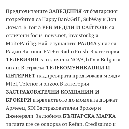
Предпочитаните
ЗАВЕДЕНИЯ
от българския
потребител са Happy Bar&Grill, SubWay и Дон
Домат. В Топ 3
УЕБ МЕДИИ И САЙТОВЕ
са
отличени focus-news.net, investor.bg и
MoitePari.bg. Най-слушаните
РАДИА
у нас са
Радио Витоша, FM + и Radio Fresh. В категория
ТЕЛЕВИЗИЯ
са отличени NOVA, bTV и Bulgaria
on air. В отрасъл
ТЕЛЕКОМУНИКАЦИИ И
ИНТЕРНЕТ
надпреварата продължава между
Mtel, Telenor и blizoo. В категория
ЗАСТРАХОВАТЕЛНИ КОМПАНИИ И
БРОКЕРИ
първенството до момента държат
Армеец, SDI Застрахователен брокер и
Дженерали. За любима
БЪЛГАРСКА МАРКА
титлата ще се оспорва от Refan, Credissimo и