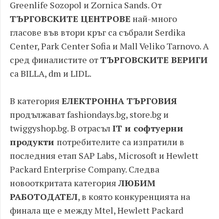
Greenlife Sozopol и Zornica Sands. От
ТЪРГОВСКИТЕ ЦЕНТРОВЕ
най-много
гласове във втори кръг са събрали Serdika
Cеnter, Park Center Sofia и Mall Veliko Tarnovo. А
сред финалистите от
ТЪРГОВСКИТЕ ВЕРИГИ
са BILLA, dm и LIDL.
В категория
ЕЛЕКТРОННА ТЪРГОВИЯ
продължават fashiondays.bg, store.bg и
twiggyshop.bg. В отрасъл
IT и софтуерни
продукти
потребителите са изпратили в
последния етап SAP Labs, Microsoft и Hewlett
Packard Enterprise Company. Следва
новооткритата категория
ЛЮБИМ
РАБОТОДАТЕЛ
, в която конкуренцията на
финала ще е между Mtel, Hewlett Packard