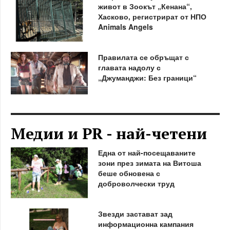
живот в Зоокът „Кенана“,
Хасково, регистрират от НПО
Animals Angels
Правилата се обръщат с
главата надолу с
„Джуманджи: Без граници“
Медии и PR - най-четени
Една от най-посещаваните
зони през зимата на Витоша
беше обновена с
доброволчески труд
Звезди застават зад
информационна кампания