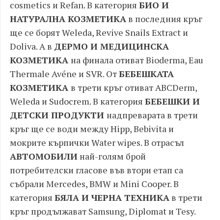
cosmetics и Refan. В категория
БИО И
НАТУРАЛНА КОЗМЕТИКА
в последния кръг
ще се борят Weleda, Revive Snails Extract и
Doliva. А в
ДЕРМО И МЕДИЦИНСКА
КОЗМЕТИКА
на финала отиват Bioderma, Eau
Thermale Avéne и SVR. От
БЕБЕШКАТА
КОЗМЕТИКА
в трети кръг отиват ABCDerm,
Weleda и Sudocrem. В категория
БЕБЕШКИ И
ДЕТСКИ ПРОДУКТИ
надпреварата в трети
кръг ще се води между Hipp, Bebivita и
мокрите кърпички Water wipes. В отрасъл
АВТОМОБИЛИ
най-голям брой
потребителски гласове във втори етап са
събрали Mercedes, BMW и Mini Cooper. В
категория
БЯЛА И ЧЕРНА ТЕХНИКА
в трети
кръг продължават Samsung, Diplomat и Tesy.