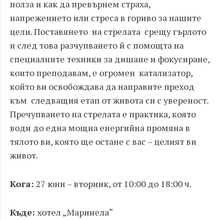
полза и как да превърнем страха,
напрежението или стреса в гориво за нашите
цели. Поставянето на стрелата срещу гърлото
и след това разчупването й с помощта на
специалните техники за дишане и фокусиране,
които преподавам, е огромен катализатор,
който ви освобождава да направите преход
към следващия етап от живота си с увереност.
Пречупването на стрелата е практика, която
води до една мощна енергийна промяна в
тялото ви, която ще остане с вас – целият ви
живот.
Кога:
27 юни – вторник, от 10:00 до 18:00 ч.
Къде:
хотел „Маринела“