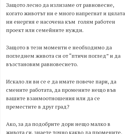
Защото лесно да излизаме от равновесие,
когато животът ни е много напрегнат и цялата
ни енергия е насочена към голям работен
проект или семейните нужди.
Защото в тези моменти е необходимо да
погледнем живота си от “птичи поглед” и да
възстановим равновесието.
Искало ли ви се е да имате повече пари, да
смените работата, да промените нещо във
вашите взаимоотношения или да се
преместите в друг град?
Ако, за да подобрите дори нещо малко в
живота си, знаете точно какво да промените,