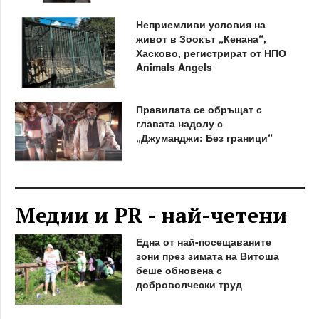
Неприемливи условия на
живот в Зоокът „Кенана“,
Хасково, регистрират от НПО
Animals Angels
Правилата се обръщат с
главата надолу с
„Джуманджи: Без граници“
Медии и PR - най-четени
Една от най-посещаваните
зони през зимата на Витоша
беше обновена с
доброволчески труд