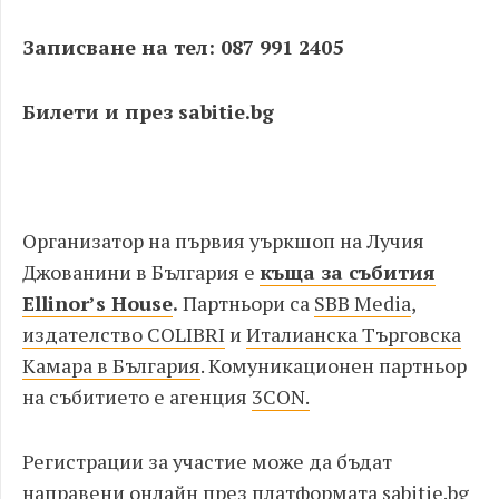
Записване на тел: 087 991 2405
Билети и през sabitie.bg
Организатор на първия уъркшоп на Лучия
Джованини в България е
къща за събития
Ellinor’s House
.
Партньори са
SBB Media
,
издателство COLIBRI
и
Италианска Търговска
Камара в България
. Комуникационен партньор
на събитието е агенция
3CON.
Регистрации за участие може да бъдат
направени
онлайн през платформата sabitie.bg