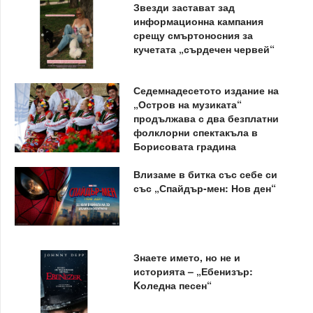
Звезди застават зад
информационна кампания
срещу смъртоносния за
кучетата „сърдечен червей“
Седемнадесетото издание на
„Остров на музиката“
продължава с два безплатни
фолклорни спектакъла в
Борисовата градина
Влизаме в битка със себе си
със „Спайдър-мен: Нов ден“
Знаете името, но не и
историята – „Ебенизър:
Kоледна песен“