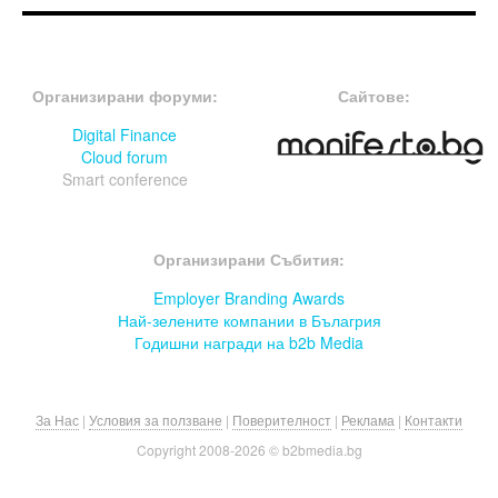
FOOTER-ФОРУМИ
FOOTER-MIDDLE
Организирани форуми:
Сайтове:
Digital Finance
Cloud forum
Smart conference
FOOTER-СЪБИТИЯ
Организирани Събития:
Employer Branding Awards
Най-зелените компании в Бълагрия
Годишни награди на b2b Media
За Нас
|
Условия за ползване
|
Поверителност
|
Реклама
|
Контакти
Copyright 2008-
2026 © b2bmedia.bg