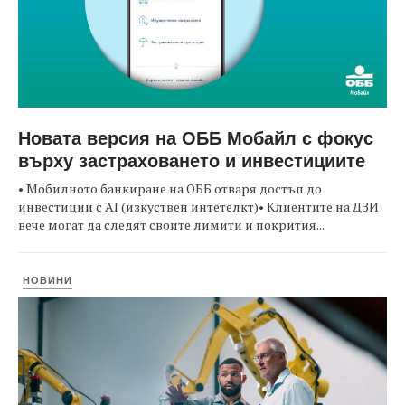
Новата версия на ОББ Мобайл с фокус
върху застраховането и инвестициите
• Мобилното банкиране на ОББ отваря достъп до
инвестиции с AI (изкуствен интетелкт)• Клиентите на ДЗИ
вече могат да следят своите лимити и покрития...
НОВИНИ