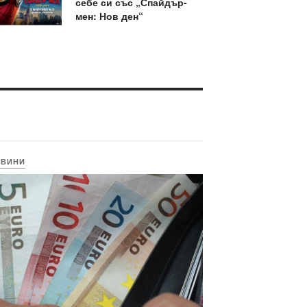
себе си със „Спайдър-
мен: Нов ден“
ОВИНИ