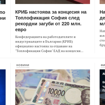
КРИБ настоява за концесия на
Н
 по
Топлофикация София след
де
ени
рекордни загуби от 220 млн.
мл
евро
На
юли
Конфедерацията на работодателите и
сто
индустриалците в България (КРИБ)
бру
официално настоява за отдаване на
"Топлофикация София" ЕАД на концесия....
НОВИНИ
Ф