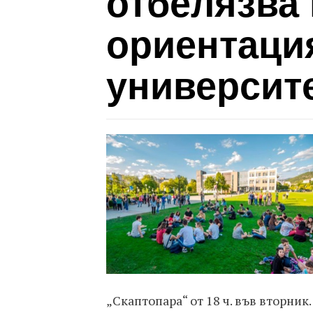
отбелязва 
ориентаци
университ
„Скаптопара“ от 18 ч. във вторник