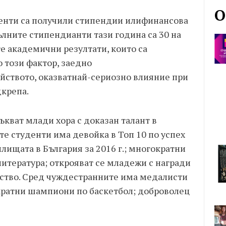
О
денти са получили стипендии илифинансова
ълните стипендианти тази година са 30 на
те академични резултати, които са
о този фактор, заедно
йството, оказватнай-сериозно влияние при
дкрепа.
кват млади хора с доказан талант в
те студенти има девойка в Топ 10 по успех
ищата в България за 2016 г.; многократни
литература; открояват се младежи с награди
рство. Сред чуждестранните има медалисти
кратни шампиони по баскетбол; доброволец