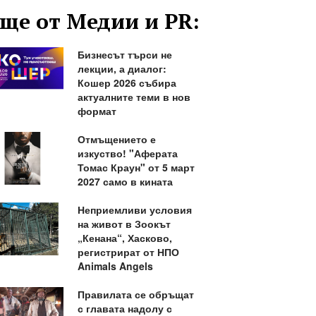
ще от Медии и PR:
Бизнесът търси не
лекции, а диалог:
Кошер 2026 събира
актуалните теми в нов
формат
Отмъщението е
изкуство! "Аферата
Томас Краун" от 5 март
2027 само в кината
Неприемливи условия
на живот в Зоокът
„Кенана“, Хасково,
регистрират от НПО
Animals Angels
Правилата се обръщат
с главата надолу с