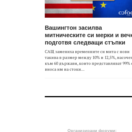
Вашингтон засилва
митническите си мерки и веч
подготвя следващи стъпки
САЩ замениха временните си мита с нови
такива в размер между 10% и 12,5%, насоче
към 60 държави, които представляват 99% 
вноса им на стоки....
FOOTER-ФОРУМИ
Организирани форуми: