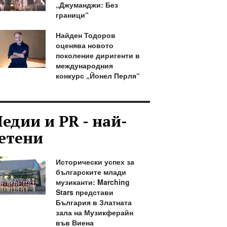
„Джуманджи: Без
граници“
Найден Тодоров
оценява новото
поколение диригенти в
международния
конкурс „Йонел Перля“
едии и PR - най-
етени
Исторически успех за
българските млади
музиканти: Marching
Stars представи
България в Златната
зала на Музикферайн
във Виена