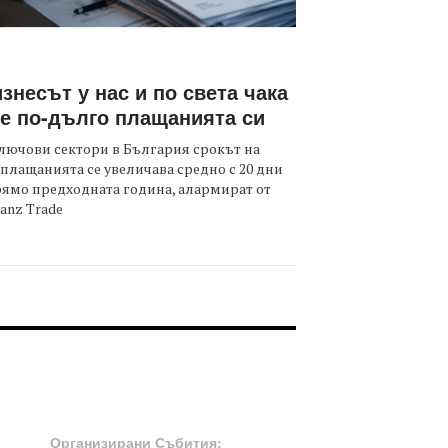
знесът у нас и по света чака
е по-дълго плащанията си
лючови сектори в България срокът на
плащанията се увеличава средно с 20 дни
ямо предходната година, алармират от
ianz Trade
OOTER-СЪБИТИЯ
Организирани Събития: