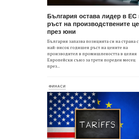
България остава лидер в ЕС
ръст на производствените ц
през юни
България запазва позицията си на страна с
най-висок годишен ръст на цените на
производител в промишлеността в целия
Европейски съюз за трети пореден месец
през...
ФИНАСИ