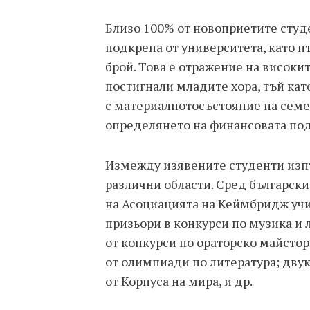
Близо 100% от новоприетите сту
подкрепа от университета, като п
брой. Това е отражение на високи
постигнали младите хора, тъй кат
с материалнотосъстояние на семе
определянето на финансовата по
Измежду изявените студенти изпъ
различни области. Сред български
на Асоциацията на Кеймбридж учил
призьори в конкурси по музика и 
от конкурси по ораторско майсто
от олимпиади по литература; дву
от Корпуса на мира, и др.