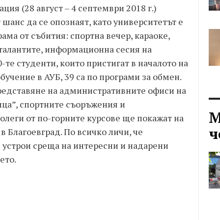
ия (28 август – 4 септември 2018 г.)
шанс да се опознаят, като университетът е
ама от събития: спортна вечер, караоке,
 талантите, информационна сесия на
-те студенти, които пристигат в началото на
бучение в АУБ, 39 са по програми за обмен.
редставяне на административните офиси на
ица”, спортните съоръжения и
М
олеги от по-горните курсове ще покажат на
ч
в Благоевград. По всичко личи, че
 устрои среща на интересни и надарени
ето.