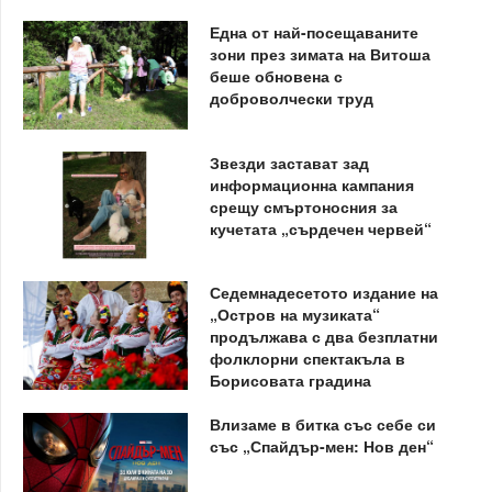
Една от най-посещаваните
зони през зимата на Витоша
беше обновена с
доброволчески труд
Звезди застават зад
информационна кампания
срещу смъртоносния за
кучетата „сърдечен червей“
Седемнадесетото издание на
„Остров на музиката“
продължава с два безплатни
фолклорни спектакъла в
Борисовата градина
Влизаме в битка със себе си
със „Спайдър-мен: Нов ден“