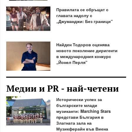
Правилата се обръщат с
главата надолу с
„Джуманджи: Без граници“
Найден Тодоров оценява
новото поколение диригенти
в международния конкурс
„Йонел Перля“
Медии и PR - най-четени
Исторически успех за
българските млади
музиканти: Marching Stars
представи България в
Златната зала на
Музикферайн във Виена