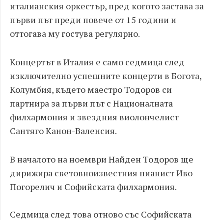
италианския оркестър, пред когото застава за
първи път преди повече от 15 години и
оттогава му гостува регулярно.
Концертът в Италия е само седмица след
изключително успешните концерти в Богота,
Колумбия, където маестро Тодоров си
партнира за първи път с Националната
филхармония и звездния виолончелист
Сантяго Канон-Валенсия.
В началото на ноември Найден Тодоров ще
дирижира световноизвестния пианист Иво
Погорелич и Софийската филхармония.
Седмица след това отново със Софийската