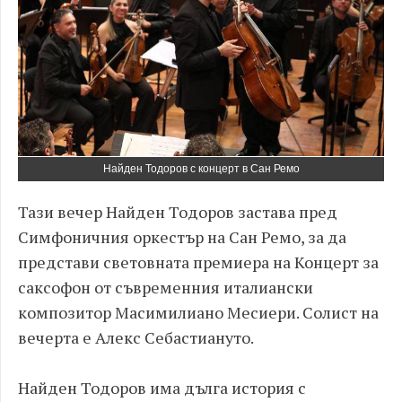
Найден Тодоров с концерт в Сан Ремо
Тази вечер Найден Тодоров застава пред
Симфоничния оркестър на Сан Ремо, за да
представи световната премиера на Концерт за
саксофон от съвременния италиански
композитор Масимилиано Месиери. Солист на
вечерта е Алекс Себастиануто.
Найден Тодоров има дълга история с