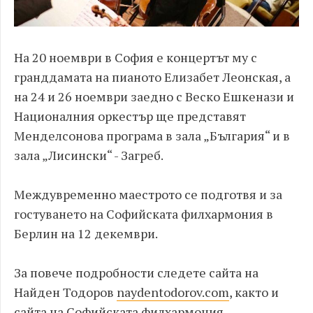
На 20 ноември в София е концертът му с
гранддамата на пианото Елизабет Леонская, а
на 24 и 26 ноември заедно с Веско Ешкенази и
Националния оркестър ще представят
Менделсонова програма в зала „България“ и в
зала „Лисински“ - Загреб.
Междувременно маестрото се подготвя и за
гостуването на Софийската филхармония в
Берлин на 12 декември.
За повече подробности следете сайта на
Найден Тодоров
naydentodorоv.com
, както и
сайта на Софийската филхармония