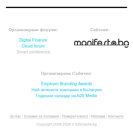
FOOTER-ФОРУМИ
FOOTER-MIDDLE
Организирани форуми:
Сайтове:
Digital Finance
Cloud forum
Smart conference
FOOTER-СЪБИТИЯ
Организирани Събития:
Employer Branding Awards
Най-зелените компании в Бълагрия
Годишни награди на b2b Media
За Нас
|
Условия за ползване
|
Поверителност
|
Реклама
|
Контакти
Copyright 2008-
2026 © b2bmedia.bg