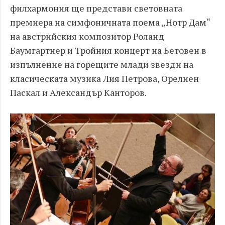
филхармония ще представи световната
премиера на симфоничната поема „Нотр Дам“
на австрийския композитор Роланд
Баумгартнер и Тройния концерт на Бетовен в
изпълнение на горещите млади звезди на
класическата музика Лия Петрова, Орелиен
Паскал и Александър Канторов.