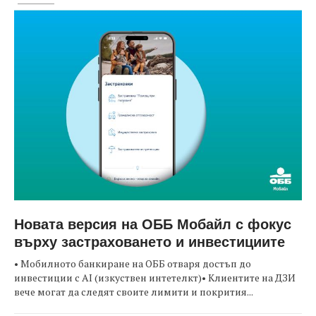
Новата версия на ОББ Мобайл с фокус
върху застраховането и инвестициите
• Мобилното банкиране на ОББ отваря достъп до
инвестиции с AI (изкуствен интетелкт)• Клиентите на ДЗИ
вече могат да следят своите лимити и покрития...