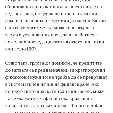
обикновено изискват погасяването на заема
веднага след получаване на заплатата или в
рамките на няколко седмици до месец. Важно
е да се уверите, че ще можете да върнете
заема в установения срок, за да избегнете
нежелани последици като наказателни лихви
или лошо ЦКР.
Също така, трябва да помните, че кредитите
до заплата са предназначени за краткосрочни
финансови нужди и не трябва да се превръщат
в систематичен начин на финансиране. Ако
непрекъснато ползвате този вид заеми, може
да се окажете във финансова криза и да
изпаднете в дългова спирала. Винаги е добре
да се стремите да управлявате финансите си