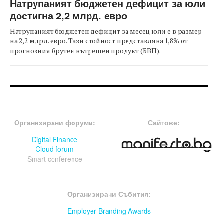
Натрупаният бюджетен дефицит за юли
достигна 2,2 млрд. евро
Натрупаният бюджетен дефицит за месец юли е в размер
на 2,2 млрд. евро. Тази стойност представлява 1,8% от
прогнозния брутен вътрешен продукт (БВП).
FOOTER-ФОРУМИ
FOOTER-MIDDLE
Организирани форуми:
Сайтове:
Digital Finance
Cloud forum
Smart conference
FOOTER-СЪБИТИЯ
Организирани Събития:
Employer Branding Awards