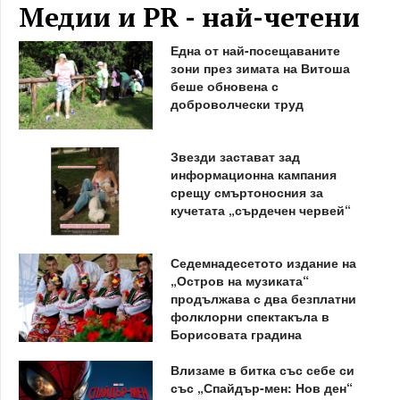
Медии и PR - най-четени
Една от най-посещаваните
зони през зимата на Витоша
беше обновена с
доброволчески труд
Звезди застават зад
информационна кампания
срещу смъртоносния за
кучетата „сърдечен червей“
Седемнадесетото издание на
„Остров на музиката“
продължава с два безплатни
фолклорни спектакъла в
Борисовата градина
Влизаме в битка със себе си
със „Спайдър-мен: Нов ден“