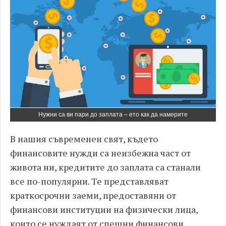
Нужни са ви пари до заплата – ето как да намерите
В нашия съвременен свят, където
финансовите нужди са неизбежна част от
живота ни, кредитите до заплата са станали
все по-популярни. Те представляват
краткосрочни заеми, предоставяни от
финансови институции на физически лица,
които се нуждаят от спешни финансови