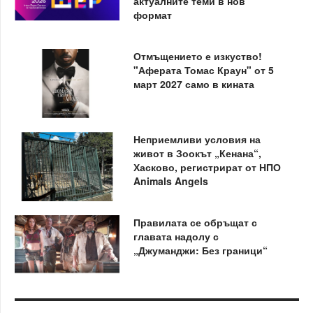
актуалните теми в нов
формат
Отмъщението е изкуство!
"Аферата Томас Краун" от 5
март 2027 само в кината
Неприемливи условия на
живот в Зоокът „Кенана“,
Хасково, регистрират от НПО
Animals Angels
Правилата се обръщат с
главата надолу с
„Джуманджи: Без граници“