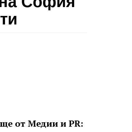
 на София
ети
ще от Медии и PR: