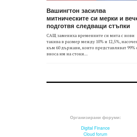
Вашингтон засилва
митническите си мерки и веч
подготвя следващи стъпки
САЩ замениха временните си мита с нови
такива в размер между 10% и 12,5%, насоче
към 60 държави, които представляват 99% 
вноса им на стоки....
FOOTER-ФОРУМИ
Организирани форуми:
Digital Finance
Cloud forum