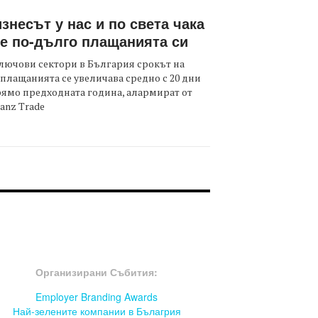
знесът у нас и по света чака
е по-дълго плащанията си
лючови сектори в България срокът на
плащанията се увеличава средно с 20 дни
ямо предходната година, алармират от
ianz Trade
OOTER-СЪБИТИЯ
Организирани Събития:
Employer Branding Awards
Най-зелените компании в Бълагрия