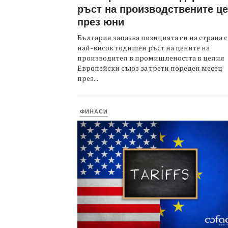
ръст на производствените ц
през юни
България запазва позицията си на страна с
най-висок годишен ръст на цените на
производител в промишлеността в целия
Европейски съюз за трети пореден месец
през...
ФИНАСИ