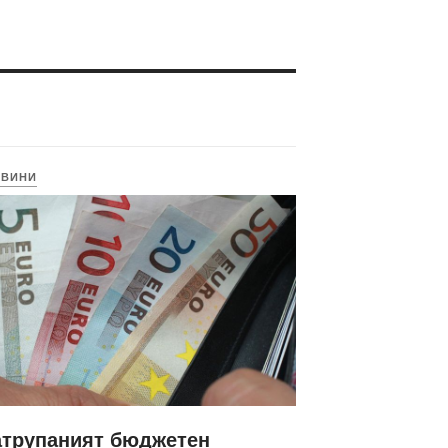
ОВИНИ
атрупаният бюджетен