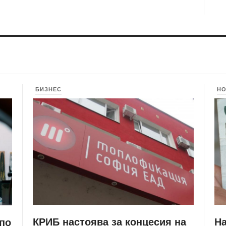
БИЗНЕС
Н
КРИБ настоява за концесия на
Н
 по