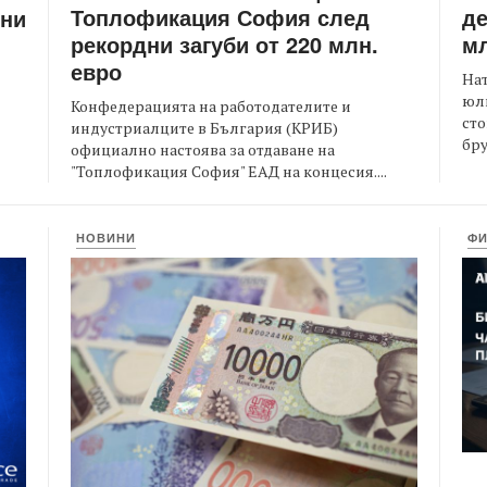
Топлофикация София след
де
ени
рекордни загуби от 220 млн.
мл
евро
На
юли
Конфедерацията на работодателите и
сто
индустриалците в България (КРИБ)
бру
официално настоява за отдаване на
"Топлофикация София" ЕАД на концесия....
НОВИНИ
Ф