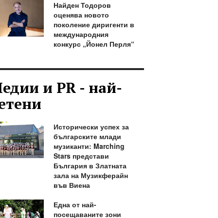
Найден Тодоров
оценява новото
поколение диригенти в
международния
конкурс „Йонел Перля“
едии и PR - най-
етени
Исторически успех за
българските млади
музиканти: Marching
Stars представи
България в Златната
зала на Музикферайн
във Виена
Една от най-
посещаваните зони