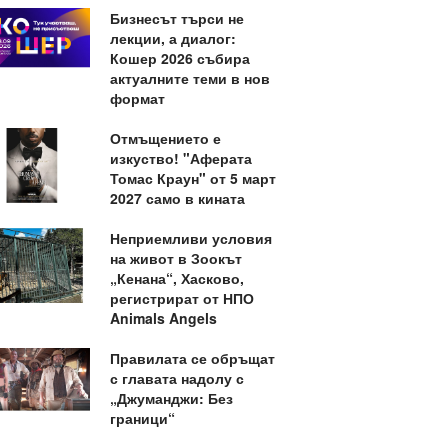
Бизнесът търси не
лекции, а диалог:
Кошер 2026 събира
актуалните теми в нов
формат
Отмъщението е
изкуство! "Аферата
Томас Краун" от 5 март
2027 само в кината
Неприемливи условия
на живот в Зоокът
„Кенана“, Хасково,
регистрират от НПО
Animals Angels
Правилата се обръщат
с главата надолу с
„Джуманджи: Без
граници“