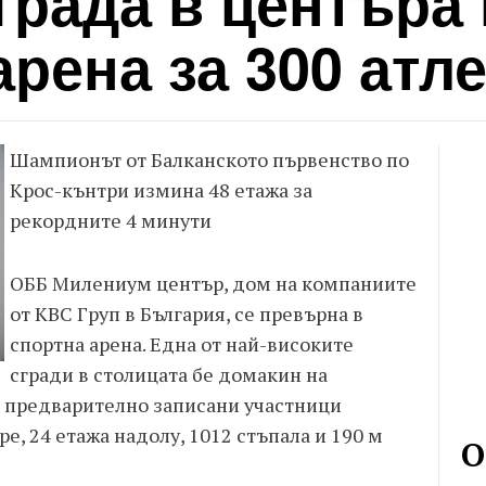
града в центъра
арена за 300 атл
Шампионът от Балканското първенство по
Крос-кънтри измина 48 етажа за
рекордните 4 минути
ОББ Милениум център, дом на компаниите
от КВС Груп в България, се превърна в
спортна арена. Една от най-високите
сгради в столицата бе домакин на
0 предварително записани участници
ре, 24 етажа надолу, 1012 стъпала и 190 м
О