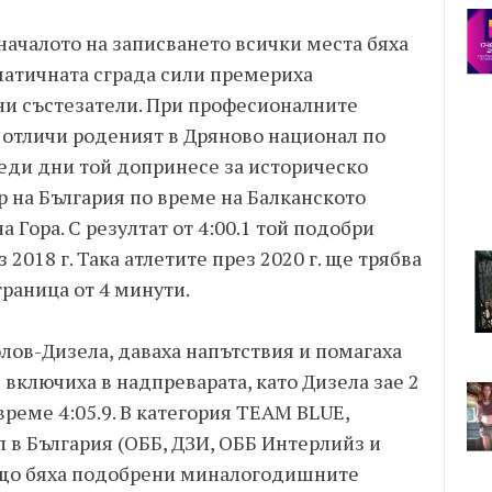
началото на записването всички места бяха
матичната сграда сили премериха
и състезатели. При професионалните
 отличи роденият в Дряново национал по
реди дни той допринесе за историческо
 на България по време на Балканското
 Гора. С резултат от 4:00.1 той подобри
2018 г. Така атлетите през 2020 г. ще трябва
раница от 4 минути.
лов-Дизела, даваха напътствия и помагаха
е включиха в надпреварата, като Дизела зае 2
реме 4:05.9. В категория TEAM BLUE,
п в България (ОББ, ДЗИ, ОББ Интерлийз и
ъщо бяха подобрени миналогодишните