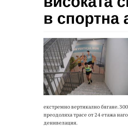
високата с
в спортна 
екстремно вертикално бягане. 30
преодоляха трасе от 24 етажа наго
денивелация.