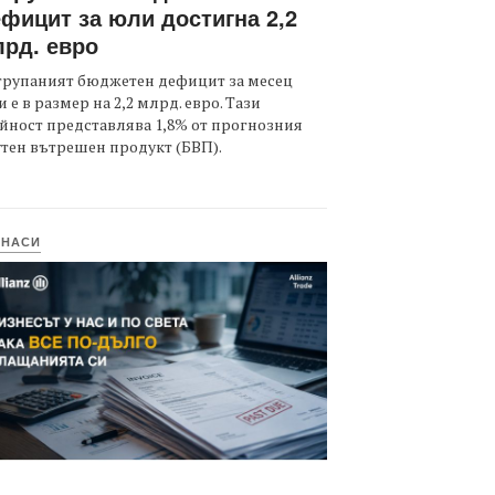
фицит за юли достигна 2,2
рд. евро
трупаният бюджетен дефицит за месец
 е в размер на 2,2 млрд. евро. Тази
йност представлява 1,8% от прогнозния
тен вътрешен продукт (БВП).
ИНАСИ