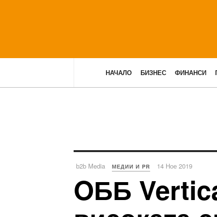
НАЧАЛО
БИЗНЕС
ФИНАНСИ
b2b Media
14 Ное 2019
МЕДИИ И PR
OББ Vertic