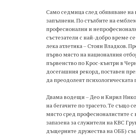
Само седмица след обявяване на 
запълнени. По стълбите на ембле
професионални и непрофесионалн
състезатели с най-добро време се
лека атлетика – Стоян Владков. П
първо място на националния отбор
първенство по Крос-кънтри в Черна
досегашния рекорд, поставен през 
да преодолеят психологическата г
Двама водещи – Део и Кирил Нико
на бегачите по трасето. Те също с
място сред професионалистите с в
запазена за служители на KBC Гру
дъщерните дружества на ОББ) с