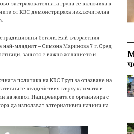
ово-застрахователната група се включиха в
мите от KBC
демонстрираха изключителна
а.
 нетрадиционни бегачи. Най-възрастния
., а най-младият – Симона Маринова 7
г. Сред
М
астници, защото е важно желанието и
ч
рочната политика на KBC Груп за опазване на
егативните въздействия върху климата и
н на живот. Надпреварата се организира с
хора да използват алтернативни начини на