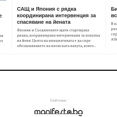
САЩ и Япония с рядка
Би
координирана интервенция за
вс
е
спасяване на йената
В к
раз
Япония и Съединените щати стартираха
спр
рядка, координирана интервенция за покупка
ни
All
на йени. Целта на инициативата е да спре
от
обезценяването на японската валута, която...
FOOTER-MIDDLE
F
Сайтове: