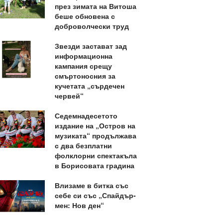
през зимата на Витоша
беше обновена с
доброволчески труд
Звезди застават зад
информационна
кампания срещу
смъртоносния за
кучетата „сърдечен
червей“
Седемнадесетото
издание на „Остров на
музиката“ продължава
с два безплатни
фолклорни спектакъла
в Борисовата градина
Влизаме в битка със
себе си със „Спайдър-
мен: Нов ден“