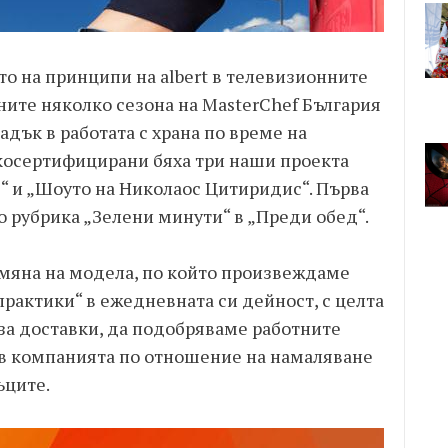
о на принципи на albert в телевизионните
ите няколко сезона на MasterChef България
адък в работата с храна по време на
екосертифицирани бяха три наши проекта
д“ и „Шоуто на Николаос Цитиридис“. Първа
о рубрика „Зелени минути“ в „Преди обед“.
омяна на модела, по който произвеждаме
рактики“ в ежедневната си дейност, с целта
за доставки, да подобряваме работните
 в компанията по отношение на намаляване
ъците.