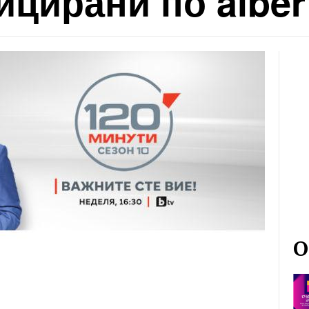
цирани по alber
О