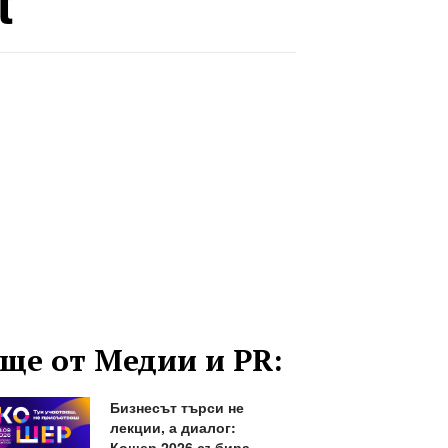
t
ще от Медии и PR:
Бизнесът търси не
лекции, а диалог:
Кошер 2026 събира