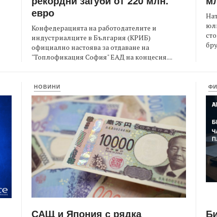
рекордни загуби от 220 млн.
мл
евро
На
юли
Конфедерацията на работодателите и
сто
индустриалците в България (КРИБ)
бру
официално настоява за отдаване на
"Топлофикация София" ЕАД на концесия....
НОВИНИ
Ф
САЩ и Япония с рядка
Би