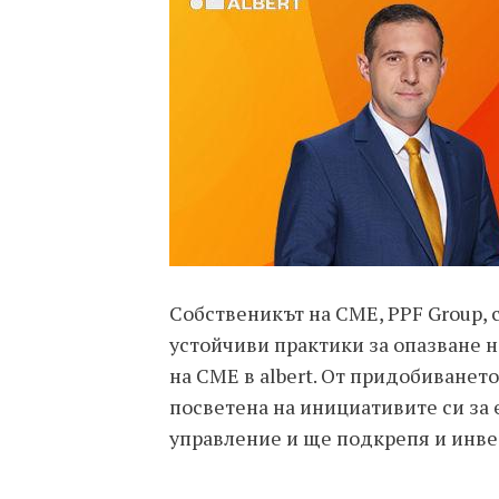
Собственикът на CME, PPF Group,
устойчиви практики за опазване н
на CME в albert. От придобиванет
посветена на инициативите си за
управление и ще подкрепя и инве