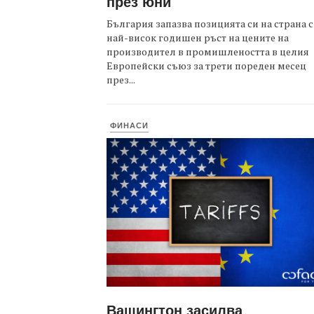
през юни
България запазва позицията си на страна с
най-висок годишен ръст на цените на
производител в промишлеността в целия
Европейски съюз за трети пореден месец
през...
ФИНАСИ
Вашингтон засилва