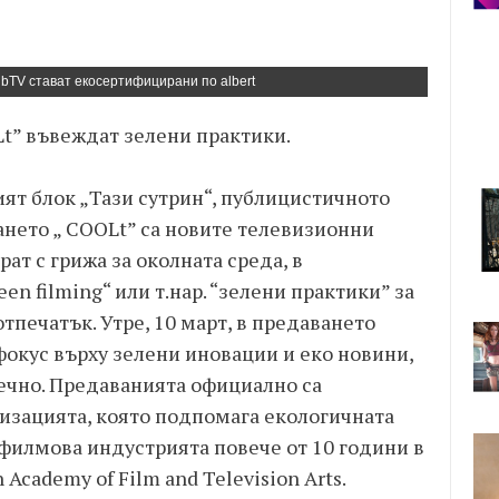
bTV стават екосертифицирани по albert
Lt” въвеждат зелени практики.
ят блок „Тази сутрин“, публицистичното
ането „ COOLt” са новите телевизионни
рат с грижа за околната среда, в
en filming“ или т.нар. “зелени практики” за
тпечатък. Утре, 10 март, в предаването
 фокус върху зелени иновации и еко новини,
сечно. Предаванията официално са
изацията, която подпомага екологичната
 филмова индустрията повече от 10 години в
 Academy of Film and Television Arts.