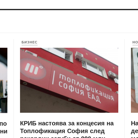
БИЗНЕС
Н
КРИБ настоява за концесия на
Н
 по
Топлофикация София след
де
ени