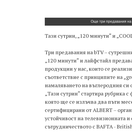
Още три предавания на 
Тази сутрин, „120 минути“ и „COO
Три предавания на bTV – сутрешни
„120 минути“ и лайфстайл предав
продукции у нас, които се реализи
съответствие с принципите на „gre
намаляването на въглеродния си о
„Тази сутрин“ стартира рубрика с
която ще се излъчва два пъти ме
сертифицирани от ALBERT – орган
устойчивост на телевизионната и
сътрудничеството с BAFTA - British