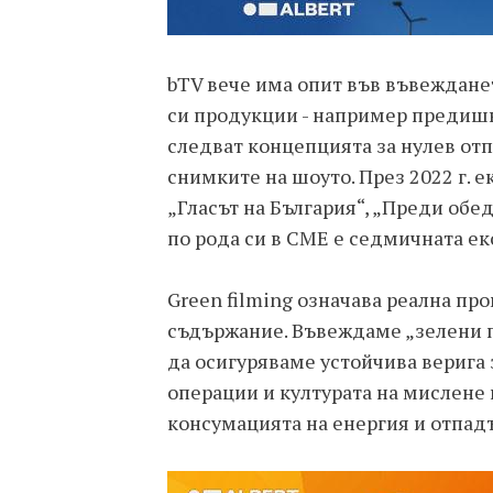
bTV вече има опит във въвежданет
си продукции - например предишн
следват концепцията за нулев отп
снимките на шоуто. През 2022 г. 
„Гласът на България“, „Преди обе
по рода си в СМЕ е седмичната ек
Green filming означава реална пр
съдържание. Въвеждаме „зелени п
да осигуряваме устойчива верига 
операции и културата на мислене
консумацията на енергия и отпад