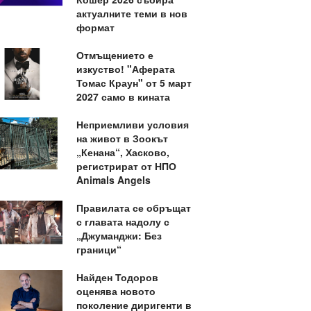
актуалните теми в нов
формат
Отмъщението е
изкуство! "Аферата
Томас Краун" от 5 март
2027 само в кината
Неприемливи условия
на живот в Зоокът
„Кенана“, Хасково,
регистрират от НПО
Animals Angels
Правилата се обръщат
с главата надолу с
„Джуманджи: Без
граници“
Найден Тодоров
оценява новото
поколение диригенти в