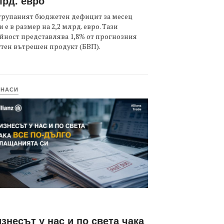
рд. евро
трупаният бюджетен дефицит за месец
 е в размер на 2,2 млрд. евро. Тази
йност представлява 1,8% от прогнозния
тен вътрешен продукт (БВП).
ИНАСИ
знесът у нас и по света чака