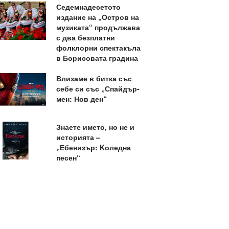
Седемнадесетото
издание на „Остров на
музиката“ продължава
с два безплатни
фолклорни спектакъла
в Борисовата градина
Влизаме в битка със
себе си със „Спайдър-
мен: Нов ден“
Знаете името, но не и
историята –
„Ебенизър: Kоледна
песен“