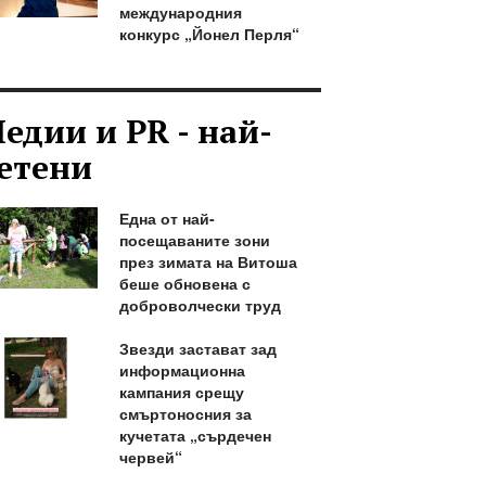
международния
конкурс „Йонел Перля“
едии и PR - най-
етени
Една от най-
посещаваните зони
през зимата на Витоша
беше обновена с
доброволчески труд
Звезди застават зад
информационна
кампания срещу
смъртоносния за
кучетата „сърдечен
червей“