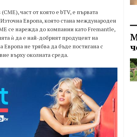
 (CME), част от която е bTV, е първата
Източна Европа, която стана международен
 CME се нарежда до компании като Fremantle,
М
ията ѝ да е най-добрият продуцент на
ч
 Европа не трябва да бъде постигана с
вие върху околната среда.