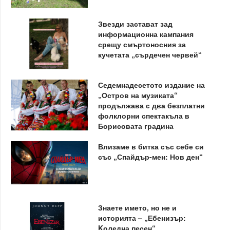
Звезди застават зад
информационна кампания
срещу смъртоносния за
кучетата „сърдечен червей“
Седемнадесетото издание на
„Остров на музиката“
продължава с два безплатни
фолклорни спектакъла в
Борисовата градина
Влизаме в битка със себе си
със „Спайдър-мен: Нов ден“
Знаете името, но не и
историята – „Ебенизър:
Kоледна песен“