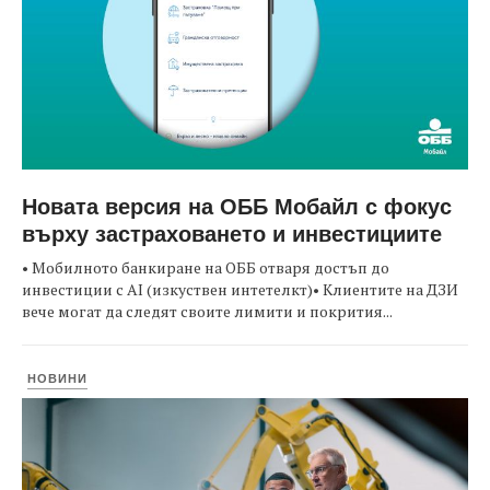
Новата версия на ОББ Мобайл с фокус
върху застраховането и инвестициите
• Мобилното банкиране на ОББ отваря достъп до
инвестиции с AI (изкуствен интетелкт)• Клиентите на ДЗИ
вече могат да следят своите лимити и покрития...
НОВИНИ