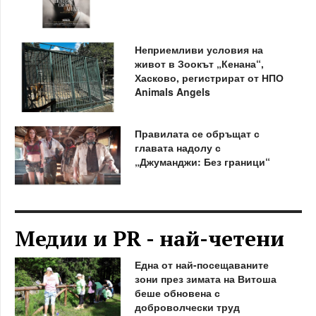
Неприемливи условия на
живот в Зоокът „Кенана“,
Хасково, регистрират от НПО
Animals Angels
Правилата се обръщат с
главата надолу с
„Джуманджи: Без граници“
Медии и PR - най-четени
Една от най-посещаваните
зони през зимата на Витоша
беше обновена с
доброволчески труд