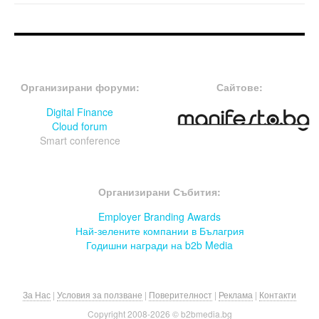
FOOTER-ФОРУМИ
FOOTER-MIDDLE
Организирани форуми:
Сайтове:
Digital Finance
Cloud forum
Smart conference
FOOTER-СЪБИТИЯ
Организирани Събития:
Employer Branding Awards
Най-зелените компании в Бълагрия
Годишни награди на b2b Media
За Нас
|
Условия за ползване
|
Поверителност
|
Реклама
|
Контакти
Copyright 2008-
2026 © b2bmedia.bg