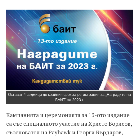
Остават 4 седмици до крайния срок за регистрация за „Наградите на
БАИТ” за 2023 г.
Кампанията и церемонията за 13-ото издание
са със специалното участие на Христо Борисов,
съосновател на Payhawk и Георги Бърдаров,