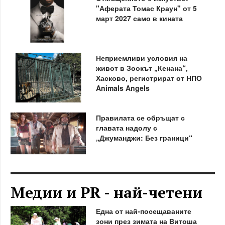
"Аферата Томас Краун" от 5
март 2027 само в кината
Неприемливи условия на
живот в Зоокът „Кенана“,
Хасково, регистрират от НПО
Animals Angels
Правилата се обръщат с
главата надолу с
„Джуманджи: Без граници“
Медии и PR - най-четени
Една от най-посещаваните
зони през зимата на Витоша