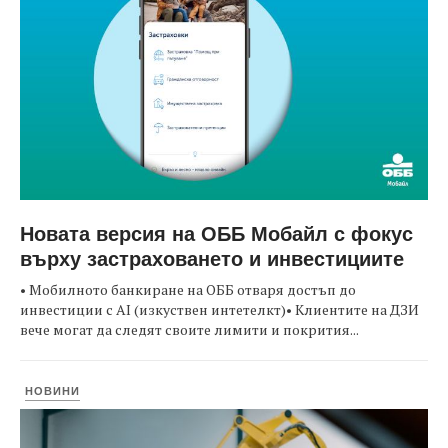
Новата версия на ОББ Мобайл с фокус
върху застраховането и инвестициите
• Мобилното банкиране на ОББ отваря достъп до
инвестиции с AI (изкуствен интетелкт)• Клиентите на ДЗИ
вече могат да следят своите лимити и покрития...
НОВИНИ