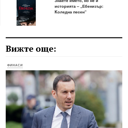
Знаете името, но не и
историята – „Ебенизър:
Kоледна песен“
Вижте още:
ФИНАСИ