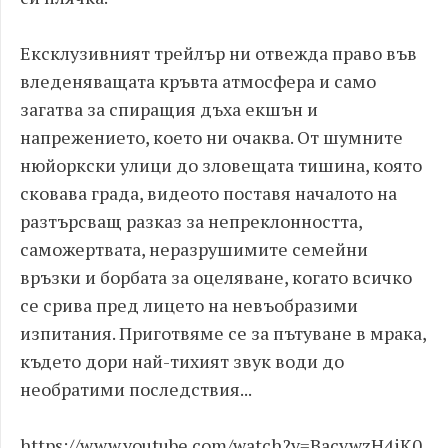
Ексклузивният трейлър ни отвежда право във
вледеняващата кръвта атмосфера и само
загатва за спиращия дъха екшън и
напрежението, което ни очаква. От шумните
нюйоркски улици до зловещата тишина, която
сковава града, видеото поставя началото на
разтърсващ разказ за непреклонността,
саможертвата, неразрушимите семейни
връзки и борбата за оцеляване, когато всичко
се срива пред лицето на невъобразими
изпитания. Приготвяме се за пътуване в мрака,
където дори най-тихият звук води до
необратими последствия...
https://www.youtube.com/watch?v=BacvwzH4iK0