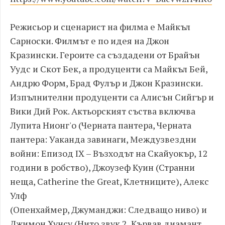
Режисьор и сценарист на филма е Майкъл
Сарноски. Филмът е по идея на Джон
Кразински. Героите са създадени от Брайън
Уудс и Скот Бек, а продуценти са Майкъл Бей,
Андрю Форм, Брад Фулър и Джон Кразински.
Изпълнителни продуценти са Алисън Сийгър и
Вики Дий Рок. Актьорският съства включва
Лупита Нионг'о (Черната пантера, Черната
пантера: Уаканда завинаги, Междузвездни
войни: Епизод IX – Възходът на Скайуокър, 12
години в робство), Джоузеф Куин (Странни
неща, Catherine the Great, Клетниците), Алекс
Улф
(Опенхаймер, Джуманджи: Следващо ниво) и
Джимон Хунсу (Нито звук 2, Кървав диамант,