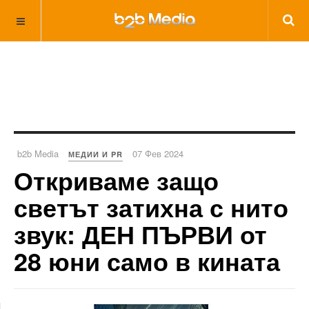
b2b Media
07 Фев 2024
МЕДИИ И PR
Откриваме защо
светът затихна с нито
звук: ДЕН ПЪРВИ от
28 юни само в кината