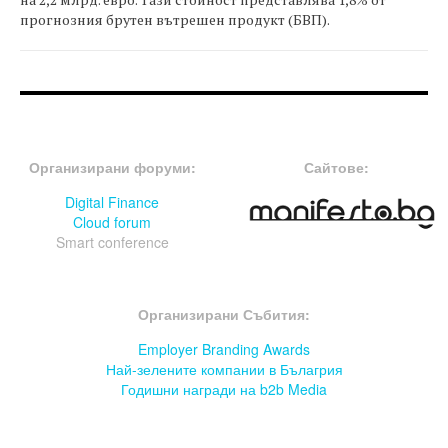
прогнозния брутен вътрешен продукт (БВП).
FOOTER-ФОРУМИ
FOOTER-MIDDLE
Организирани форуми:
Сайтове:
Digital Finance
Cloud forum
Smart conference
FOOTER-СЪБИТИЯ
Организирани Събития:
Employer Branding Awards
Най-зелените компании в Бълагрия
Годишни награди на b2b Media