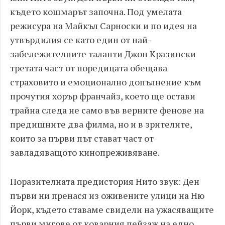
където кошмарът започна. Под умелата
режисура на Майкъл Сарноски и по идея на
утвърдилия се като един от най-
забележителните таланти Джон Кразински
третата част от поредицата обещава
страховито и емоционално допълнение към
прочутия хорър франчайз, което ще остави
трайна следа не само във верните фенове на
предишните два филма, но и в зрителите,
които за първи път стават част от
завладяващото кинопреживяване.
Поразителната предистория Нито звук: Ден
първи ни пренася из оживените улици на Ню
Йорк, където ставаме свидели на ужасяващите
първи мигове от коварния пейзаж на едно