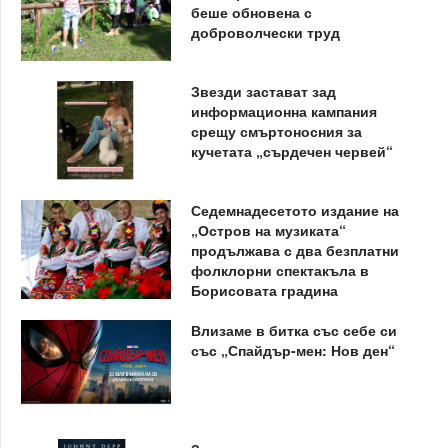
беше обновена с
доброволчески труд
Звезди застават зад
информационна кампания
срещу смъртоносния за
кучетата „сърдечен червей“
Седемнадесетото издание на
„Остров на музиката“
продължава с два безплатни
фолклорни спектакъла в
Борисовата градина
Влизаме в битка със себе си
със „Спайдър-мен: Нов ден“