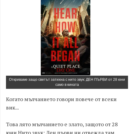
Откриваме защо светът затихна с нито звук: ДЕН ПЪРВИ от 28 юни
само в кината
Когато мълчанието говори повече от всеки
вик...
Това лято мълчанието е злато, защото от 28
юни Нито звук: Ден първи ни отвежда там,