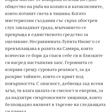
общество на ръба на колапса и катаклизмите,
които потапят света в тишина. Когато
мистериозни създания със свръх обострен
слух завладяват града, мълчанието се
превръща в единственото средство за
оцеляване. Несравнимата Лупита Нионг'о се
превъплащава в ролята на Самира, която
всячески се бори да спаси себе си и близките
си насред настъпилия хаос. Героинята се
изправя срещу суровата реалност, за да
разкрие тайните, които се крият под
повърхността. С опасност, дебнеща зад всеки
ъгъл, тя влага цялата си смелост и енергия, за
да надхитри смъртоносните хищници, които
безпощадно вилнеят в търсене на следващата
си плячка.