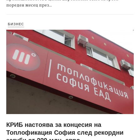
пореден месец през...
БИЗНЕС
КРИБ настоява за концесия на
Топлофикация София след рекордни
загуби от 220 млн. евро