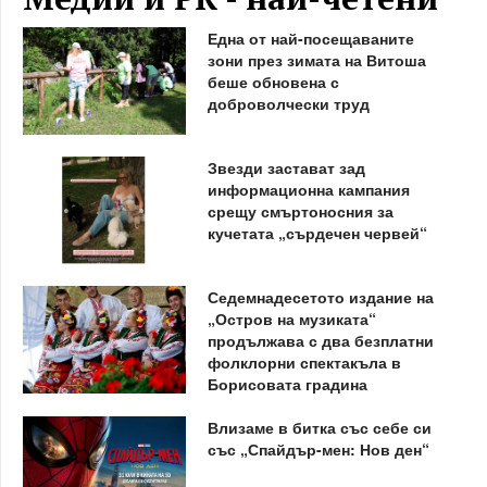
Една от най-посещаваните
зони през зимата на Витоша
беше обновена с
доброволчески труд
Звезди застават зад
информационна кампания
срещу смъртоносния за
кучетата „сърдечен червей“
Седемнадесетото издание на
„Остров на музиката“
продължава с два безплатни
фолклорни спектакъла в
Борисовата градина
Влизаме в битка със себе си
със „Спайдър-мен: Нов ден“