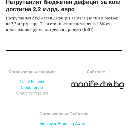
Натрупаният бюджетен дефицит за юли
достигна 2,2 млрд. евро
Натрупаният бюджетен дефицит за месец юли е в размер
на 2,2 млрд. евро. Тази стойност представлява 1,8% от
прогнозния брутен вътрешен продукт (БВП).
FOOTER-ФОРУМИ
FOOTER-MIDDLE
Организирани форуми:
Сайтове:
Digital Finance
Cloud forum
Smart conference
FOOTER-СЪБИТИЯ
Организирани Събития:
Employer Branding Awards