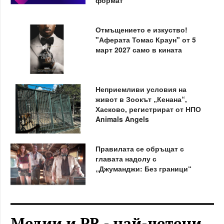
формат
Отмъщението е изкуство!
"Аферата Томас Краун" от 5
март 2027 само в кината
Неприемливи условия на
живот в Зоокът „Кенана“,
Хасково, регистрират от НПО
Animals Angels
Правилата се обръщат с
главата надолу с
„Джуманджи: Без граници“
Медии и PR - най-четени