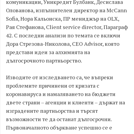
комуникации, Уникредит Булбанк, Десислава
Олованова, изпълнителен директор на McCann
Sofia, Нора Кальонска, ПР мениджър на OLX,
Рая Стефанова, Client service director, Параграф
42. С последни анализи по темата се включи
Дора Стрезова-Николова, CEO Advisor, която
представи идеи за алхимията на
дългосрочното партньорство.
Изводите от изследването са, че въпреки
проблемите причинени от кризата с
коронавируса и намаляването на бюджети
двете страни – агенции и клиенти – държат на
изградените партньорства и търсят
възможности те да останат дългосрочни.
Първоначалното объркване успешно се е