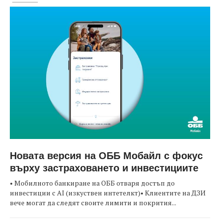
Новата версия на ОББ Мобайл с фокус
върху застраховането и инвестициите
• Мобилното банкиране на ОББ отваря достъп до
инвестиции с AI (изкуствен интетелкт)• Клиентите на ДЗИ
вече могат да следят своите лимити и покрития...