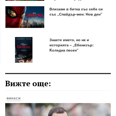
Влизаме в битка със себе си
със „Спайдър-мен: Нов ден“
Знаете името, но не и
историята – „Ебенизър:
Kоледна песен“
Вижте още:
ФИНАСИ