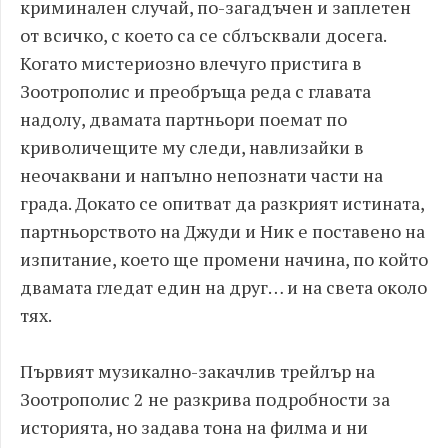
криминален случай, по-загадъчен и заплетен
от всичко, с което са се сблъсквали досега.
Когато мистериозно влечуго пристига в
Зоотрополис и преобръща реда с главата
надолу, двамата партньори поемат по
криволичещите му следи, навлизайки в
неочаквани и напълно непознати части на
града. Докато се опитват да разкрият истината,
партньорството на Джуди и Ник е поставено на
изпитание, което ще промени начина, по който
двамата гледат един на друг… и на света около
тях.
Първият музикално-закачлив трейлър на
Зоотрополис 2 не разкрива подробности за
историята, но задава тона на филма и ни