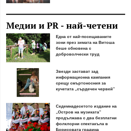
Медии и PR - най-четени
Една от най-посещаваните
зони през зимата на Витоша
беше обновена с
доброволчески труд
Звезди застават зад
информационна кампания
срещу смъртоносния за
кучетата „сърдечен червей“
Седемнадесетото издание на
„Остров на музиката“
продължава с два безплатни
фолклорни спектакъла в
Борисовата градина