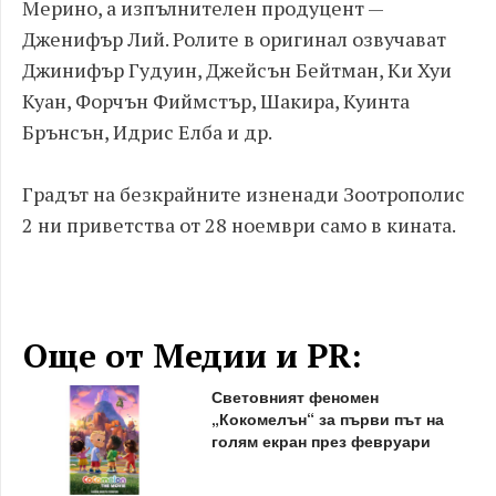
Мерино, а изпълнителен продуцент —
Дженифър Лий. Ролите в оригинал озвучават
Джинифър Гудуин, Джейсън Бейтман, Ки Хуи
Куан, Форчън Фиймстър, Шакира, Куинта
Брънсън, Идрис Елба и др.
Градът на безкрайните изненади Зоотрополис
2 ни приветства от 28 ноември само в кината.
Още от Медии и PR:
Световният феномен
„Кокомелън“ за първи път на
голям екран през февруари