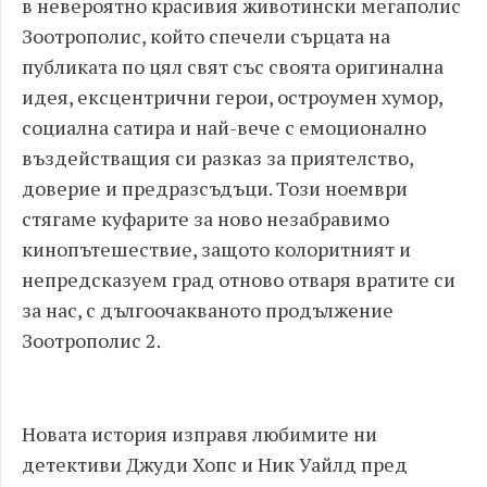
в невероятно красивия животински мегаполис
Зоотрополис, който спечели сърцата на
публиката по цял свят със своята оригинална
идея, ексцентрични герои, остроумен хумор,
социална сатира и най-вече с емоционално
въздействащия си разказ за приятелство,
доверие и предразсъдъци. Този ноември
стягаме куфарите за ново незабравимо
кинопътешествие, защото колоритният и
непредсказуем град отново отваря вратите си
за нас, с дългоочакваното продължение
Зоотрополис 2.
Новата история изправя любимите ни
детективи Джуди Хопс и Ник Уайлд пред