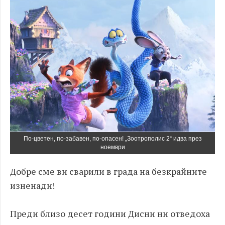
По-цветен, по-забавен, по-опасен! „Зоотрополис 2“ идва през
ноември
Добре сме ви сварили в града на безкрайните
изненади!
Преди близо десет години Дисни ни отведоха