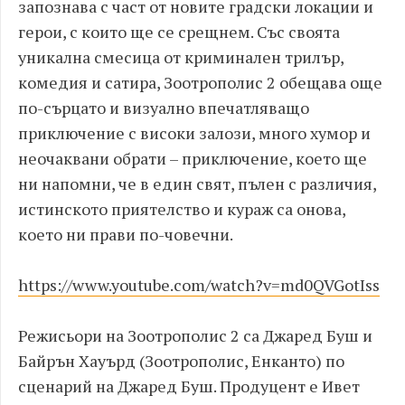
запознава с част от новите градски локации и
герои, с които ще се срещнем. Със своята
уникална смесица от криминален трилър,
комедия и сатира, Зоотрополис 2 обещава още
по-сърцато и визуално впечатляващо
приключение с високи залози, много хумор и
неочаквани обрати – приключение, което ще
ни напомни, че в един свят, пълен с различия,
истинското приятелство и кураж са онова,
което ни прави по-човечни.
https://www.youtube.com/watch?v=md0QVGotIss
Режисьори на Зоотрополис 2 са Джаред Буш и
Байрън Хауърд (Зоотрополис, Енканто) по
сценарий на Джаред Буш. Продуцент е Ивет