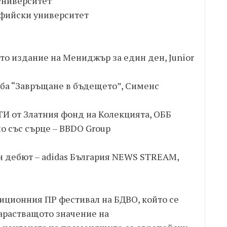
 университет
офийски университет
-то издание на Мениджър за един ден, Junior
ба “Завръщане в бъдещето”, Сименс
И от Златния фонд на Колекцията, ОББ
о със сърце – BBDO Group
 дебют – adidas България NEWS STREAM,
иционния ПР фестивал на БДВО, който се
Нарастващото значение на