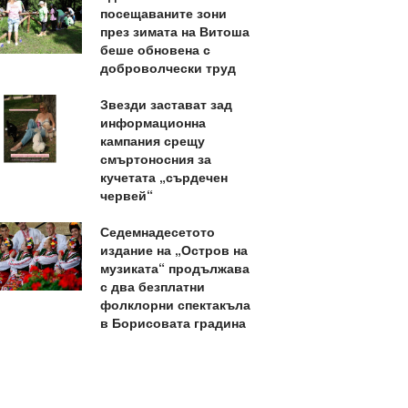
посещаваните зони
през зимата на Витоша
беше обновена с
доброволчески труд
Звезди застават зад
информационна
кампания срещу
смъртоносния за
кучетата „сърдечен
червей“
Седемнадесетото
издание на „Остров на
музиката“ продължава
с два безплатни
фолклорни спектакъла
в Борисовата градина