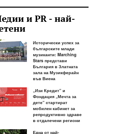
едии и PR - най-
етени
Исторически успех за
българските млади
музиканти: Marching
Stars представи
България в Златната
зала на Музикферайн
във Виена
„Изи Кредит“ и
Фондация „Мечта за
дете“ стартират
мобилен кабинет за
репродуктивно здраве
в отдалечени региони
Една от най-