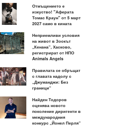
Отмъщението е
изкуство! "Аферата
Томас Краун" от 5 март
2027 само в кината
Неприемливи условия
на живот в Зоокът
„Кенана“, Хасково,
регистрират от НПО
Animals Angels
Правилата се обръщат
с главата надолу с
„Джуманджи: Без
граници“
Найден Тодоров
оценява новото
поколение диригенти в
международния
конкурс „Йонел Перля“