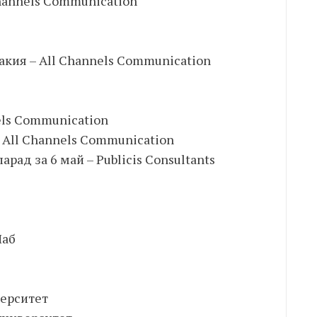
Channels Communication
акия – All Channels Communication
nels Communication
 All Channels Communication
рад за 6 май – Publicis Consultants
Лаб
верситет