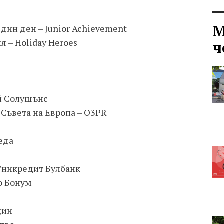
М
един ден – Junior Achievement
я – Holiday Heroes
ч
ей Солушънс
Съвета на Европа – O3PR
еда
 Уникредит Булбанк
о Бонум
ции