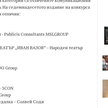
и категории са отличените комуникационни
. На седемнадесетото издание на конкурса
и отличия:
я - Publicis Consultants MSLGROUP
ТЕАТЪР „ИВАН ВАЗОВ” – Народен театър
DO Group
 – 3CON
 Group
седалка – Солвей Соди