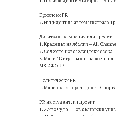
1. Произведено в България – All 
Кризисен PR
2. Инцидент на автомагистрала Тр
Дигитална кампания или проект
1. Крадецът на ябълки – All Chan
2. Седемте новозеландски езера –
3. Макс 4G стрийминг на военния па
MSLGROUP
Политически PR
2. Марешки за президент – Спорт
PR на студентски проект
1. Живо чудо – Нов български уни