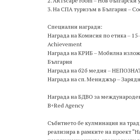
2. ARTscape room – Нов български
3. На СПА туризъм в България – С
Специални награди:
Награда на Комисия по етика – 15
Achievement
Награда на КРИБ – Мобилна излож
България
Награда на б2б медия – НЕПОЗНАТ
Награда на сп. Мениджър – Зарядн
Награда на БДВО за международен
B+Red Agency
Събитието бе кулминация на трад
реализира в рамките на проект “