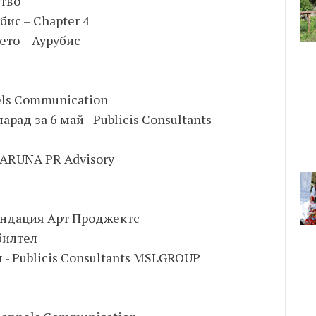
ство
бис – Chapter 4
ето – Аурубис
nels Communication
рад за 6 май - Publicis Consultants
ARUNA PR Advisory
Фондация Арт Проджектс
билтел
я - Publicis Consultants MSLGROUP