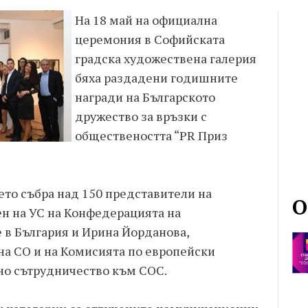
На 18 май на официална
церемония в Софийската
градска художествена галерия
бяха раздадени годишните
награди на Българското
дружество за връзки с
обществеността “PR Приз
ето събра над 150 представители на
О
ен на УС на Конфедерацията на
 в България и Ирина Йорданова,
на СО и на Комисията по европейски
но сътрудничество към СОС.