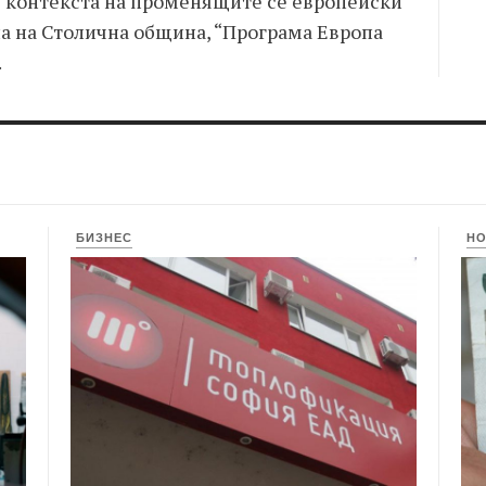
 контекста на променящите се европейски
а на Столична община, “Програма Европа
.
БИЗНЕС
Н