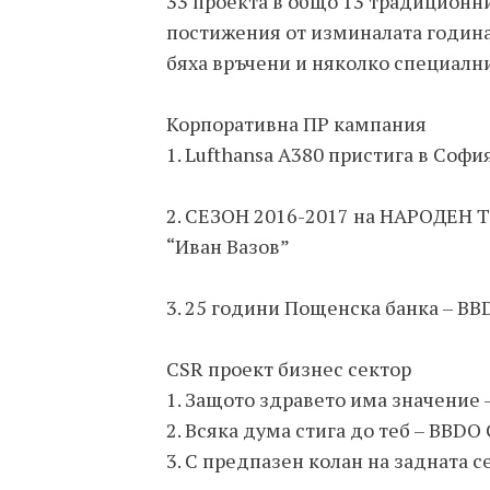
33 проекта в общо 13 традиционн
постижения от изминалата година
бяха връчени и няколко специалн
Корпоративна ПР кампания
1. Lufthansa А380 пристига в Софи
2. СЕЗОН 2016-2017 на НАРОДЕН 
“Иван Вазов”
3. 25 години Пощенска банка – BB
CSR проект бизнес сектор
1. Защото здравето има значение
2. Всяка дума стига до теб – BBDO
3. С предпазен колан на задната 