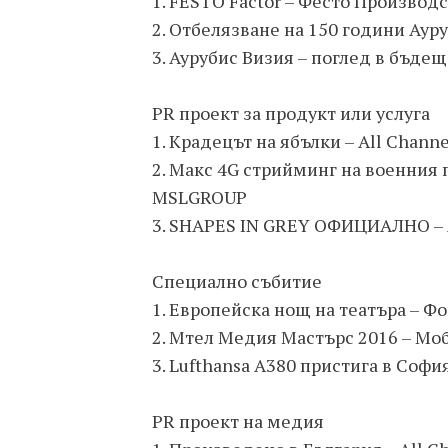
1. FESTO Factor – Фесто Производ
2. Отбелязване на 150 години Ауру
3. Аурубис Визия – поглед в бъдещ
PR проект за продукт или услуга
1. Крадецът на ябълки – All Chan
2. Макс 4G стрийминг на военния па
MSLGROUP
3. SHAPES IN GREY ОФИЦИАЛНО – 
Специално събитие
1. Европейска нощ на театъра – 
2. Мтел Медия Мастърс 2016 – Мо
3. Lufthansa А380 пристига в Софи
PR проект на медия