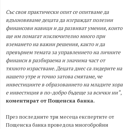
Със своя практически опит се опитваме да
вдъхновяваме децата да изграждат полезни
финансови навици и да развиват умения, които
ще им помагат изключително много при
вземането на важни решения, както и да
превърнем темата за управлението на личните
финанси в разбираема и значима част от
тяхното израстване. Децата днес са лидерите на
нашето утре и точно затова смятаме, че
инвестициите в образованието на младите хора
е инвестиция в по-добро бъдеще за всички ни“
,
коментират от Пощенска банка.
През последните три месеца експертите от
Пощенска банка проведоха многобройни