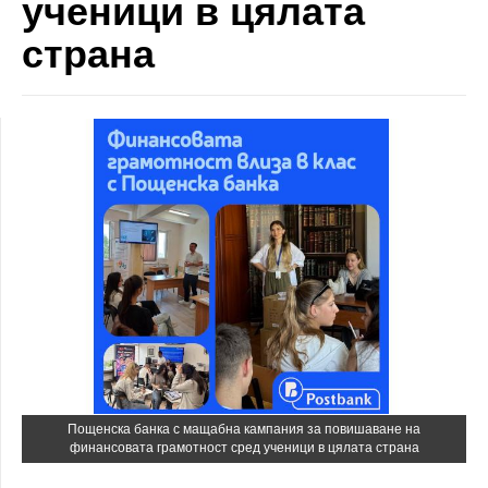
ученици в цялата
страна
Пощенска банка с мащабна кампания за повишаване на
финансовата грамотност сред ученици в цялата страна