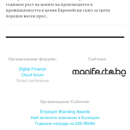
годишен ръст на цените на производител в
промишлеността в целия Европейски съюз за трети
пореден месец през...
FOOTER-ФОРУМИ
FOOTER-MIDDLE
Организирани форуми:
Сайтове:
Digital Finance
Cloud forum
Smart conference
FOOTER-СЪБИТИЯ
Организирани Събития:
Employer Branding Awards
Най-зелените компании в Бълагрия
Годишни награди на b2b Media