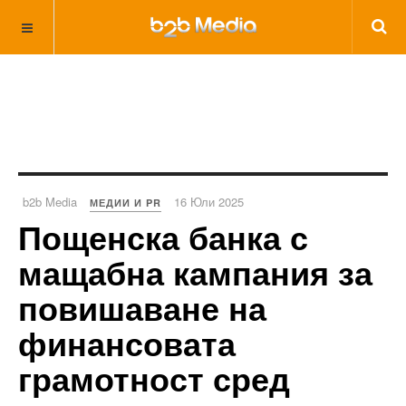
b2b Media
16 Юли 2025
МЕДИИ И PR
Пощенска банка с
мащабна кампания за
повишаване на
финансовата
грамотност сред