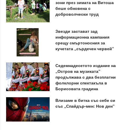
зони през зимата на Витоша
беше обновена с
доброволчески труд
Звезди застават зад
информационна кампания
срещу смъртоносния за
кучетата „сърдечен червей“
Седемнадесетото издание на
„Остров на музиката“
продължава с два безплатни
фолклорни спектакъла в
Борисовата градина
Влизаме в битка със себе си
със „Спайдър-мен: Нов ден“