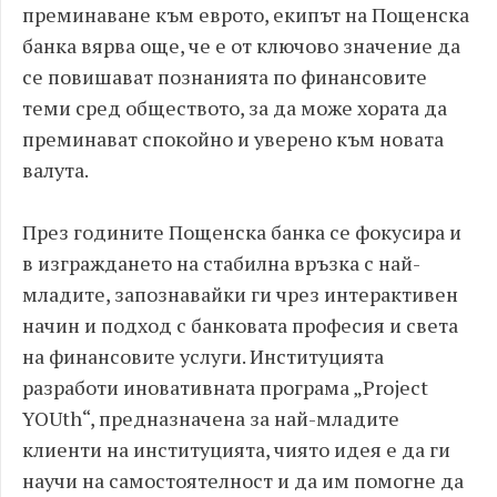
преминаване към еврото, екипът на Пощенска
банка вярва още, че е от ключово значение да
се повишават познанията по финансовите
теми сред обществото, за да може хората да
преминават спокойно и уверено към новата
валута.
През годините Пощенска банка се фокусира и
в изграждането на стабилна връзка с най-
младите, запознавайки ги чрез интерактивен
начин и подход с банковата професия и света
на финансовите услуги. Институцията
разработи иновативната програма „Project
YOUth“, предназначена за най-младите
клиенти на институцията, чиято идея е да ги
научи на самостоятелност и да им помогне да