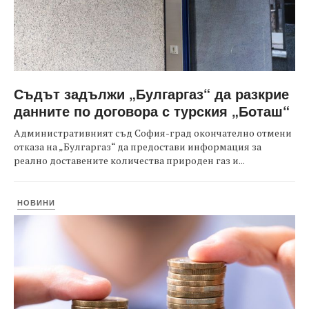
Съдът задължи „Булгаргаз“ да разкрие
данните по договора с турския „Боташ“
Административният съд София-град окончателно отмени
отказа на „Булгаргаз“ да предостави информация за
реално доставените количества природен газ и...
НОВИНИ