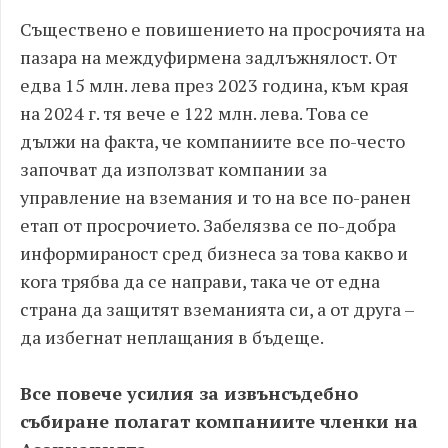
Съществено е повишението на просрочията на
пазара на междуфирмена задлъжнялост. От
едва 15 млн. лева през 2023 година, към края
на 2024 г. тя вече е 122 млн. лева. Това се
дължи на факта, че компаниите все по-често
започват да използват компании за
управление на вземания и то на все по-ранен
етап от просрочието. Забелязва се по-добра
информираност сред бизнеса за това какво и
кога трябва да се направи, така че от една
страна да защитят вземанията си, а от друга –
да избегнат неплащания в бъдеще.
Все повече усилия за извънсъдебно
събиране полагат компаниите членки на