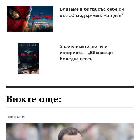
Влизаме в битка със себе си
със „Спайдър-мен: Нов ден“
Знаете името, но не и
историята – „Ебенизър:
Kоледна песен“
Вижте още:
ФИНАСИ