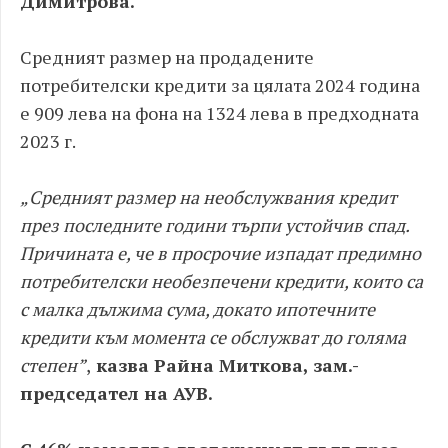
Димитрова.
Средният размер на продадените
потребителски кредити за цялата 2024 година
е 909 лева на фона на 1324 лева в предходната
2023 г.
„Средният размер на необслужвания кредит
през последните години търпи устойчив спад.
Причината е, че в просрочие изпадат предимно
потребителски необезпечени кредити, които са
с малка дължима сума, докато ипотечните
кредити към момента се обслужват до голяма
степен”
,
казва Райна Миткова, зам.-
председател на АУВ.