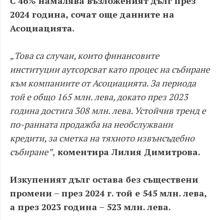
С 46% намалява възложеният дълг през
2024 година, сочат още данните на
Асоциацията.
„Това са случаи, които финансовите
институции аутсорсват като процес на събиране
към компаниите от Асоциацията. За периода
той е общо 165 млн. лева, докато през 2023
година достига 308 млн. лева. Устойчив тренд е
по-ранната продажба на необслужвани
кредити, за сметка на тяхното извънсъдебно
събиране”
,
коментира Лилия Димитрова.
Изкупеният дълг остава без съществени
промени – през 2024 г. той е 545 млн. лева,
а през 2023 година – 523 млн. лева.