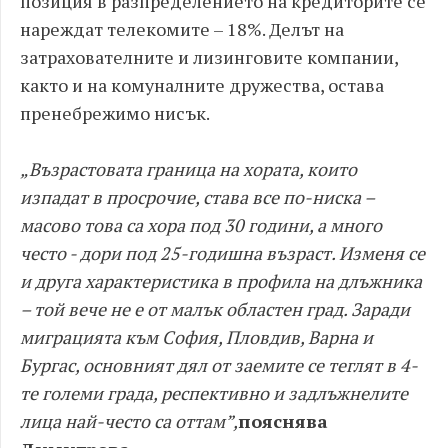
позиция в разпределението на кредиторите се
нареждат телекомите – 18%. Делът на
затрахователните и лизинговите компании,
както и на комуналните дружества, остава
пренебрежимо нисък.
„Възрастовата граница на хората, които
изпадат в просрочие, става все по-ниска –
масово това са хора под 30 години, а много
често - дори под 25-годишна възраст. Изменя се
и друга характеристика в профила на длъжника
– той вече не е от малък областен град. Заради
миграцията към София, Пловдив, Варна и
Бургас, основният дял от заемите се теглят в 4-
те големи града, респективно и задлъжнелите
лица най-често са оттам”,
пояснява