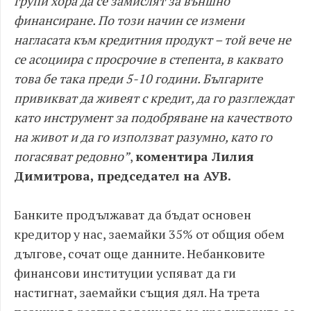
групи хора да се замислят за външно
финансиране. По този начин се измени
нагласата към кредитния продукт – той вече не
се асоциира с просрочие в степента, в каквато
това бе така преди 5-10 години. Българите
привикват да живеят с кредит, да го разглеждат
като инструмент за подобряване на качеството
на живот и да го използват разумно, като го
погасяват редовно”
,
коментира Лилия
Димитрова, председател на АУВ.
Банките продължават да бъдат основен
кредитор у нас, заемайки 35% от общия обем
дългове, сочат още данните. Небанковите
финансови институции успяват да ги
настигнат, заемайки същия дял. На трета