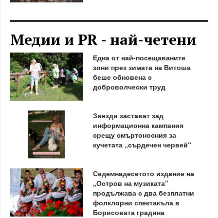
Медии и PR - най-четени
Една от най-посещаваните
зони през зимата на Витоша
беше обновена с
доброволчески труд
Звезди застават зад
информационна кампания
срещу смъртоносния за
кучетата „сърдечен червей“
Седемнадесетото издание на
„Остров на музиката“
продължава с два безплатни
фолклорни спектакъла в
Борисовата градина