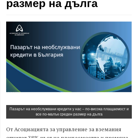
размер на дълга
Пазарът на необслужвани кредити у нас – по-висока плащаемост и
все по-малък среден размер на дълга
От Асоциацията за управление за вземания
отчитат 38% ръст на плащаемостта и промяна