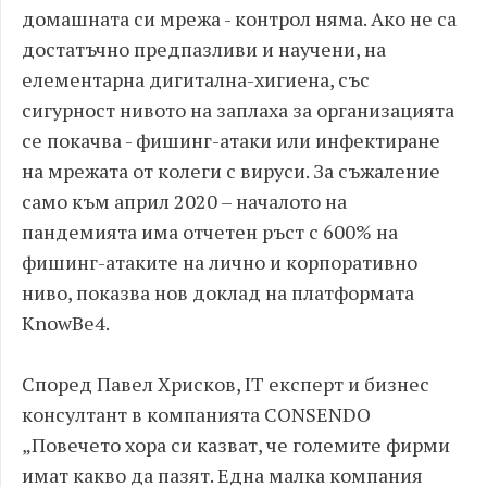
домашната си мрежа - контрол няма. Ако не са
достатъчно предпазливи и научени, на
елементарна дигитална-хигиена, със
сигурност нивото на заплаха за организацията
се покачва - фишинг-атаки или инфектиране
на мрежата от колеги с вируси. За съжаление
само към април 2020 – началото на
пандемията има отчетен ръст с 600% на
фишинг-атаките на лично и корпоративно
ниво, показва нов доклад на платформата
KnowBe4.
Според Павел Хрисков, IT експерт и бизнес
консултант в компанията CONSENDO
„Повечето хора си казват, че големите фирми
имат какво да пазят. Една малка компания