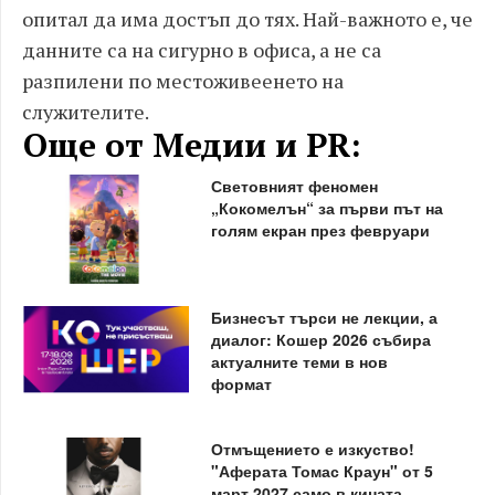
опитал да има достъп до тях. Най-важното е, че
данните са на сигурно в офиса, а не са
разпилени по местоживеенето на
служителите.
Още от Медии и PR:
Световният феномен
„Кокомелън“ за първи път на
голям екран през февруари
Бизнесът търси не лекции, а
диалог: Кошер 2026 събира
актуалните теми в нов
формат
Отмъщението е изкуство!
"Аферата Томас Краун" от 5
март 2027 само в кината