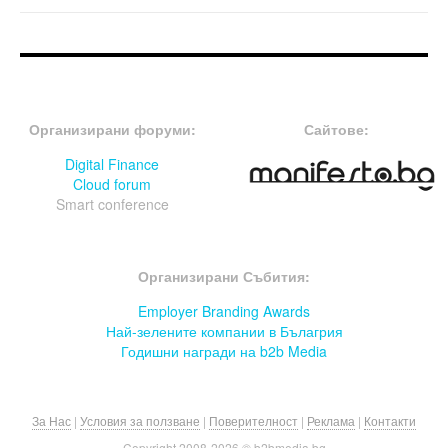
FOOTER-ФОРУМИ
FOOTER-MIDDLE
Организирани форуми:
Сайтове:
Digital Finance
Cloud forum
Smart conference
FOOTER-СЪБИТИЯ
Организирани Събития:
Employer Branding Awards
Най-зелените компании в Бълагрия
Годишни награди на b2b Media
За Нас
|
Условия за ползване
|
Поверителност
|
Реклама
|
Контакти
Copyright 2008-
2026 © b2bmedia.bg