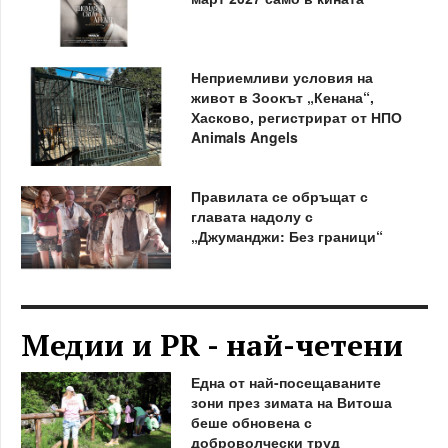
Неприемливи условия на
живот в Зоокът „Кенана“,
Хасково, регистрират от НПО
Animals Angels
Правилата се обръщат с
главата надолу с
„Джуманджи: Без граници“
Медии и PR - най-четени
Една от най-посещаваните
зони през зимата на Витоша
беше обновена с
доброволчески труд