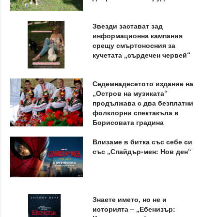
Звезди застават зад
информационна кампания
срещу смъртоносния за
кучетата „сърдечен червей“
Седемнадесетото издание на
„Остров на музиката“
продължава с два безплатни
фолклорни спектакъла в
Борисовата градина
Влизаме в битка със себе си
със „Спайдър-мен: Нов ден“
Знаете името, но не и
историята – „Ебенизър: