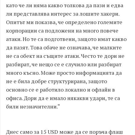
като че ли няма какво толкова да пази и едва
ли представлява интерес за лошите хакери.
Опитът ми показва, че определено големите
корпорации са подложени на много повече
атаки. Но те са подготвени, защото имат какво
да пазят. Това обаче не означава, че малките
не са обект на същите атаки. Често те дори не
разбират, че нещо се е случило или разбират
много късно. Може просто информацията да
не е била добре структурирана, защото
основно се е работило локално и офлайн в
офиса. Дори да е имало някакви удари, те са
били незначителни.“
Днес само за 15 USD може да се поръча флаш