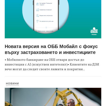
Новата версия на ОББ Мобайл с фокус
върху застраховането и инвестициите
• Мобилното банкиране на ОББ отваря достъп до
инвестиции с AI (изкуствен интетелкт)• Клиентите на ДЗИ
вече могат да следят своите лимити и покрития...
НОВИНИ