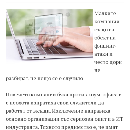
Малките
компании
също са
обект на
фишинг-
атаки и
често дори
не
разбират, че нещо се е случило
Повечето компании бяха против хоум-офиса и
с неохота изпратиха свои служители да
работят от вкъщи. Изключение направиха
основно организации със сериозен опит и в ИТ
индустрията. Тяхното предимство е, че имат