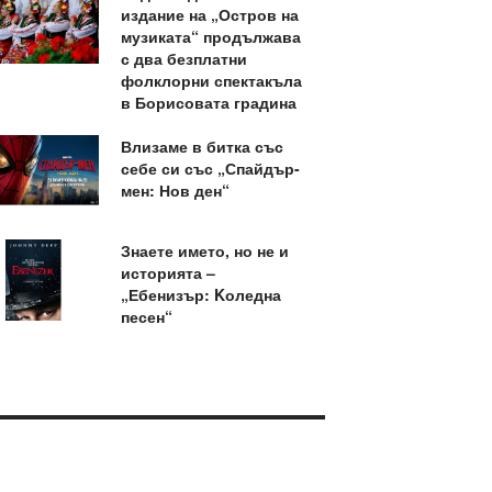
издание на „Остров на
музиката“ продължава
с два безплатни
фолклорни спектакъла
в Борисовата градина
Влизаме в битка със
себе си със „Спайдър-
мен: Нов ден“
Знаете името, но не и
историята –
„Ебенизър: Kоледна
песен“