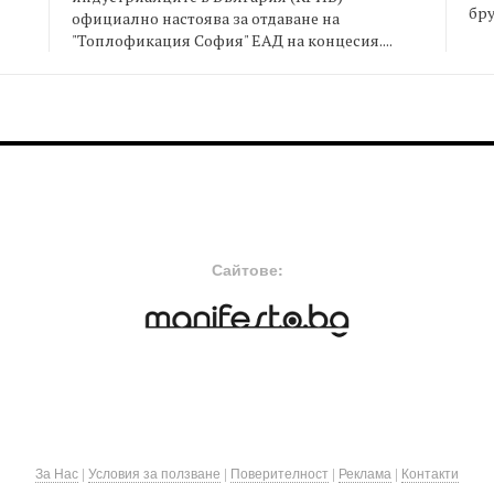
бру
официално настоява за отдаване на
"Топлофикация София" ЕАД на концесия....
FOOTER-MIDDLE
F
Сайтове:
За Нас
|
Условия за ползване
|
Поверителност
|
Реклама
|
Контакти