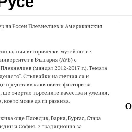
Русе
тур на Росен Плевнелиев и Американския
Регионалния исторически музей ще се
ниверситет в България (АУБ) с
Плевнелиев (мандат 2012-2017 г.). Темата
дещето“. Стъпвайки на личния си и
ще представи ключовите фактори за
 ще очертае търсените качества и умения,
, което може да ги развива.
О
ючва още Пловдив, Варна, Бургас, Стара
Видин и София, е традиционна за