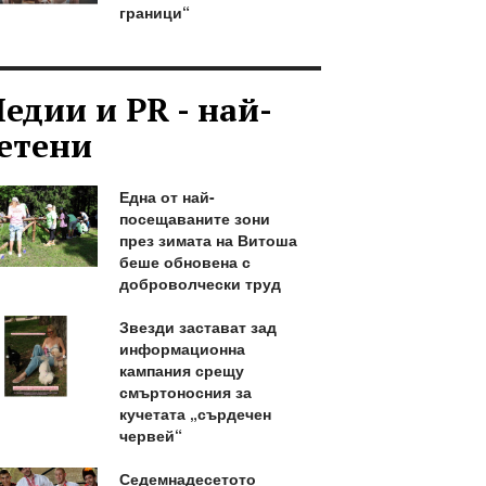
граници“
едии и PR - най-
етени
Една от най-
посещаваните зони
през зимата на Витоша
беше обновена с
доброволчески труд
Звезди застават зад
информационна
кампания срещу
смъртоносния за
кучетата „сърдечен
червей“
Седемнадесетото