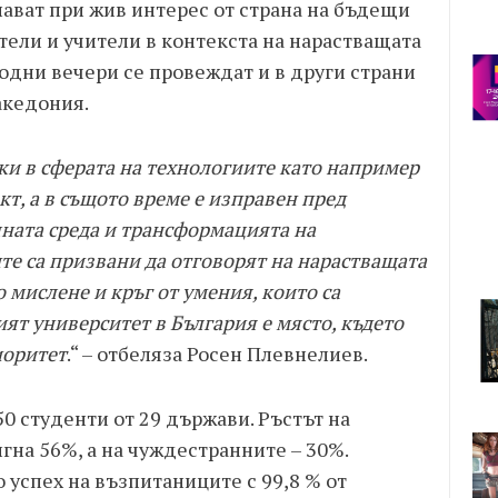
ават при жив интерес от страна на бъдещи
ели и учители в контекста на нарастващата
одни вечери се провеждат и в други страни
Македония.
ки в сферата на технологиите като например
т, а в същото време е изправен пред
ната среда и трансформацията на
те са призвани да отговорят на нарастващата
о мислене и кръг от умения, които са
ят университет в България е място, където
иоритет
.“ – отбеляза Росен Плевнелиев.
50 студенти от 29 държави. Ръстът на
на 56%, а на чуждестранните – 30%.
 успех на възпитаниците с 99,8 % от