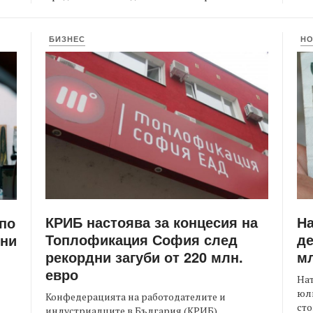
БИЗНЕС
Н
КРИБ настоява за концесия на
Н
 по
Топлофикация София след
де
ени
рекордни загуби от 220 млн.
мл
евро
На
юли
Конфедерацията на работодателите и
сто
индустриалците в България (КРИБ)