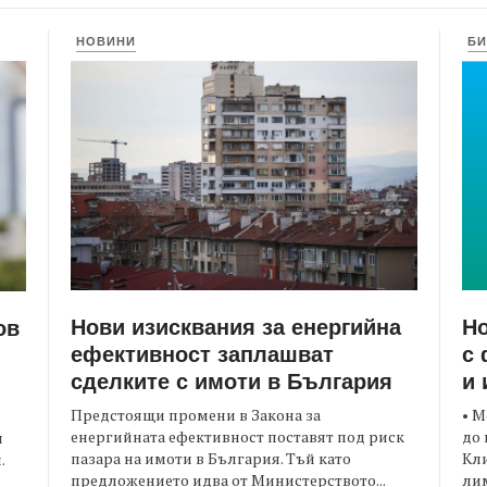
НОВИНИ
БИ
Нови изисквания за енергийна
Но
ов
ефективност заплашват
с 
сделките с имоти в България
и 
Предстоящи промени в Закона за
• М
енергийната ефективност поставят под риск
до 
и
пазара на имоти в България. Тъй като
Кли
.
предложението идва от Министерството...
лим