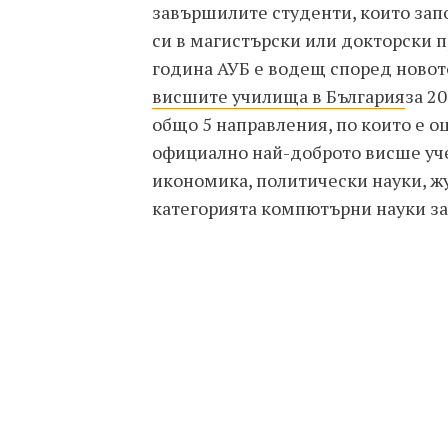
завършилите студенти, които зап
си в магистърски или докторски 
година АУБ е водещ според новот
висшите училища в България
за 2
общо 5 направления, по които е о
официално най-доброто висше уч
икономика, политически науки, ж
категорията компютърни науки за