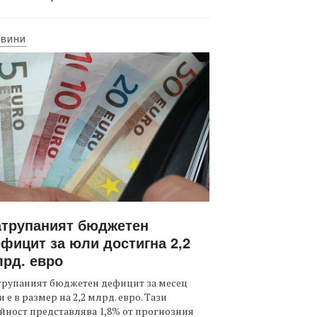
ОВИНИ
атрупаният бюджетен
фицит за юли достигна 2,2
рд. евро
трупаният бюджетен дефицит за месец
 е в размер на 2,2 млрд. евро. Тази
йност представлява 1,8% от прогнозния