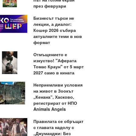
през февруари
Бизнесът търси не
лекции, а диалог:
Кошер 2026 събира
актуалните теми в нов
формат
Отмъщението е
изкуство! "Аферата
Томас Краун" от 5 март
2027 само в кината
Неприемливи условия
на живот в Зоокът
„Кенана“, Хасково,
регистрират от НПО
Animals Angels
Правилата се обръщат
с главата надолу с
„Джуманджи: Без