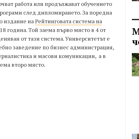
очват работа или продължават обучението
програми след дипломирането. За поредна
о издание на
Рейтинговата система на
М
018 година. Той заема първо място в 4 от
ценяван от тази система. Университетът е
ч
ебно заведение по бизнес администрация,
урналистика и масови комуникации, а в
ема второ място.