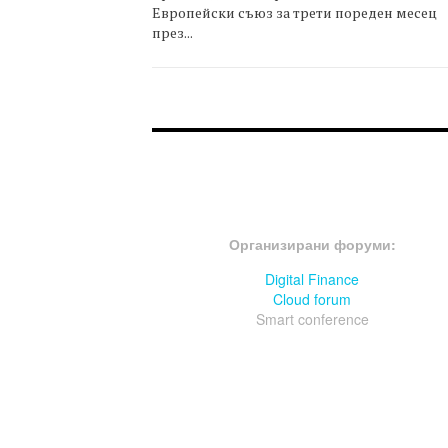
Европейски съюз за трети пореден месец
през...
FOOTER-ФОРУМИ
Организирани форуми:
Digital Finance
Cloud forum
Smart conference