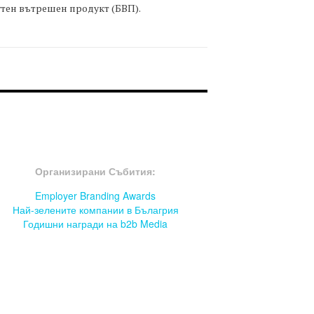
тен вътрешен продукт (БВП).
OOTER-СЪБИТИЯ
Организирани Събития:
Employer Branding Awards
Най-зелените компании в Бълагрия
Годишни награди на b2b Media