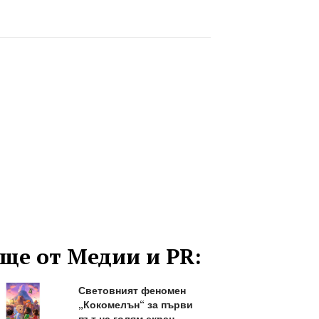
ще от Медии и PR:
Световният феномен
„Кокомелън“ за първи
път на голям екран