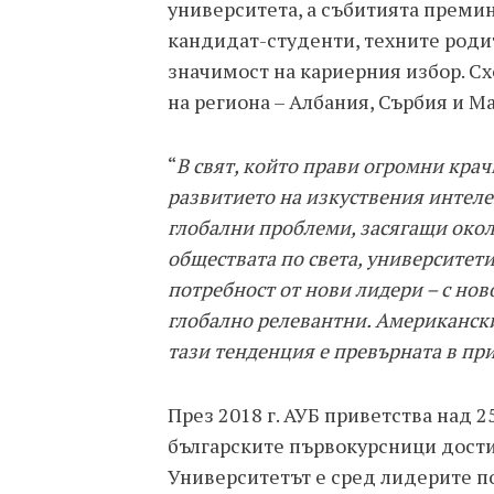
университета, а събитията премин
кандидат-студенти, техните родит
значимост на кариерния избор. Сх
на региона – Албания, Сърбия и 
“
В свят, който прави огромни крач
развитието на изкуствения интелек
глобални проблеми, засягащи окол
обществата по света, университети
потребност от нови лидери
–
с нов
глобално релевантни.
Американски
тази тенденция е превърната в пр
През 2018 г. АУБ приветства над 2
българските първокурсници достиг
Университетът е сред лидерите по