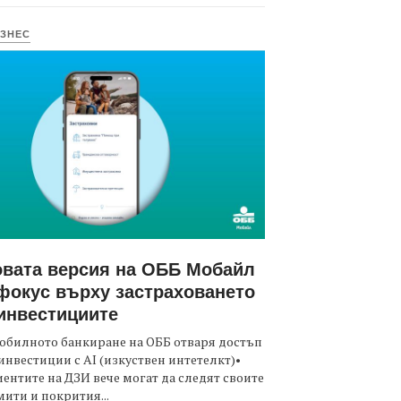
ЗНЕС
вата версия на ОББ Мобайл
фокус върху застраховането
инвестициите
обилното банкиране на ОББ отваря достъп
инвестиции с AI (изкуствен интетелкт)•
ентите на ДЗИ вече могат да следят своите
ити и покрития...