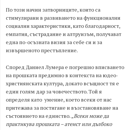
По този начин затворниците, които са
стимулирани в развиването на функционални
социални характеристики, като благодарност,
емпатия, състрадание и алтруизъм, получават
една по-осъзната визия за себе си и за
извършеното престъпление.
Според Даниел Лумера е погрешно вписването
на прошката предимно в контекста на юдео-
християнската култура, докато всъщност тя е
един голям дар за човечеството. Той я
определя като умение, което всеки от нас
притежава за постигане и възстановяване на
състоянието на единство. „
Всеки може да
практикува прошката – атеист или дълбоко