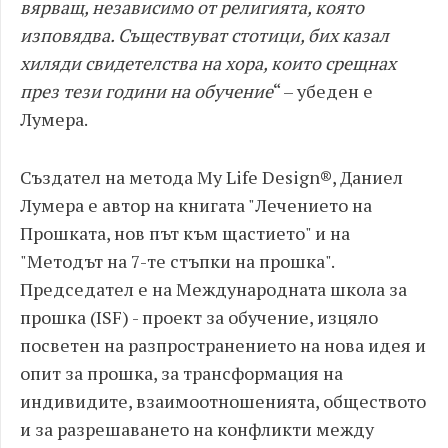
вярващ, независимо от религията, която
изповядва. Съществуват стотици, бих казал
хиляди свидетелства на хора, които срещнах
през тези години на обучение
“ – убеден е
Лумера.
Създател на метода My Life Design®, Даниел
Лумера е автор на книгата "Лечението на
Прошката, нов път към щастието" и на
"Методът на 7-те стъпки на прошка".
Председател е на Международната школа за
прошка (ISF) - проект за обучение, изцяло
посветен на разпространението на нова идея и
опит за прошка, за трансформация на
индивидите, взаимоотношенията, обществото
и за разрешаването на конфликти между