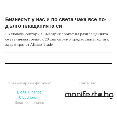
Бизнесът у нас и по света чака все по-
дълго плащанията си
В ключови сектори в България срокът на разплащанията
се увеличава средно с 20 дни спрямо предходната година,
алармират от Allianz Trade
FOOTER-ФОРУМИ
FOOTER-MIDDLE
Организирани форуми:
Сайтове:
Digital Finance
Cloud forum
Smart conference
FOOTER-СЪБИТИЯ