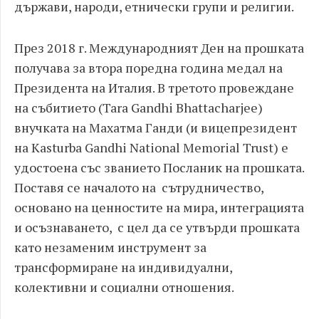
държави, народи, етнически групи и религии.
През 2018 г. Международният Ден на прошката
получава за втора поредна година медал на
Президента на Италия. В третото провеждане
на събитието (Tara Gandhi Bhattacharjee)
внучката на Махатма Ганди (и вицепрезидент
на Kasturba Gandhi National Memorial Trust) е
удостоена със званието Посланик на прошката.
Поставя се началото на сътрудничество,
основано на ценностите на мира, интеграцията
и осъзнаването, с цел да се утвърди прошката
като незаменим инструмент за
трансформиране на индивидуални,
колективни и социални отношения.