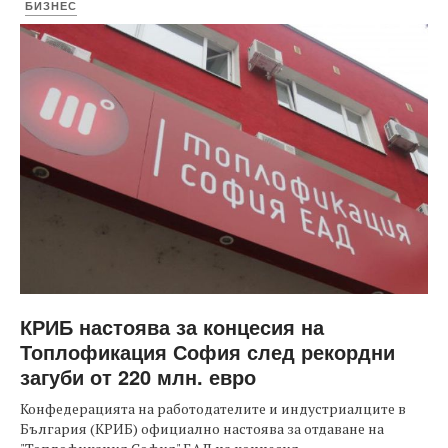
БИЗНЕС
КРИБ настоява за концесия на
Топлофикация София след рекордни
загуби от 220 млн. евро
Конфедерацията на работодателите и индустриалците в
България (КРИБ) официално настоява за отдаване на