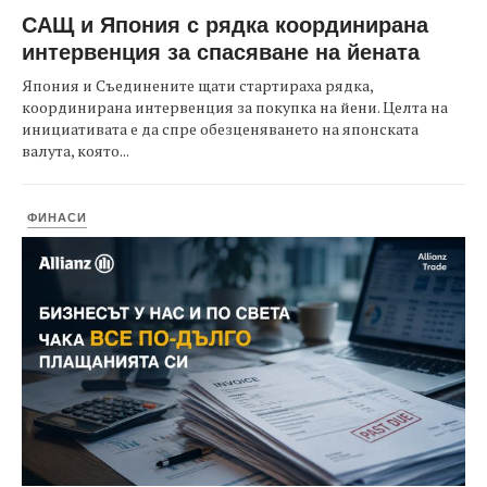
САЩ и Япония с рядка координирана
интервенция за спасяване на йената
Япония и Съединените щати стартираха рядка,
координирана интервенция за покупка на йени. Целта на
инициативата е да спре обезценяването на японската
валута, която...
ФИНАСИ