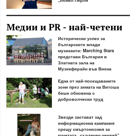
Медии и PR - най-четени
Исторически успех за
българските млади
музиканти: Marching Stars
представи България в
Златната зала на
Музикферайн във Виена
Една от най-посещаваните
зони през зимата на Витоша
беше обновена с
доброволчески труд
Звезди застават зад
информационна кампания
срещу смъртоносния за
кучетата „сърдечен червей“