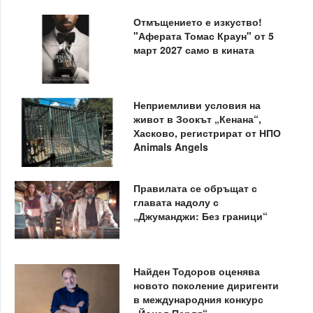
Отмъщението е изкуство!
"Аферата Томас Краун" от 5
март 2027 само в кината
Неприемливи условия на
живот в Зоокът „Кенана“,
Хасково, регистрират от НПО
Animals Angels
Правилата се обръщат с
главата надолу с
„Джуманджи: Без граници“
Найден Тодоров оценява
новото поколение диригенти
в международния конкурс
„Йонел Перля“