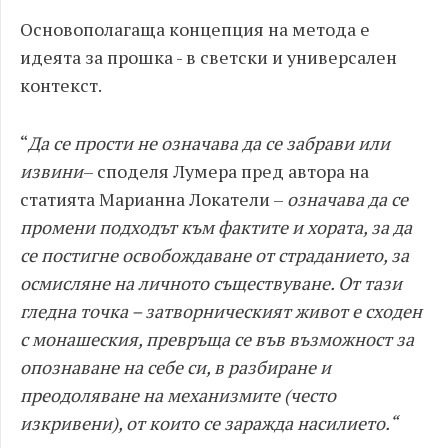
Основополагаща концепция на метода е
идеята за прошка - в светски и универсален
контекст.
“
Да се прости не означава да се забрави или
извини
– споделя Лумера пред автора на
статията Марианна Локатели –
означава да се
промени подходът към фактите и хората, за да
се постигне освобождаване от страданието, за
осмисляне на личното съществуване. От тази
гледна точка – затворническият живот е сходен
с монашеския, превръща се във възможност за
опознаване на себе си, в разбиране и
преодоляване на механизмите (често
изкривени), от които се заражда насилието.“