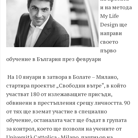
и на метода
My Life
Design ще
направи
своето
първо
обучение в България през февруари
На 10 януари в затвора в Болате – Милано,
стартира проектът „Свободни вътре“, в който
участват 180 от излежаващите присъди,
обвинени в престъпления срещу личността. 90
от тях ще вземат участие в специално
обучение, останалата част ще бъдат в групата
за контрол, което ще позволи на учените от
Università Cattolica - Milano, партньор на