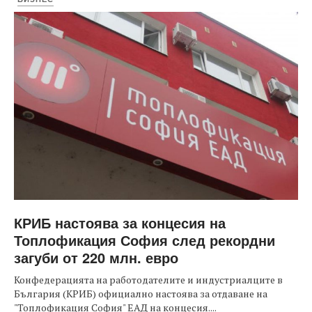
КРИБ настоява за концесия на
Топлофикация София след рекордни
загуби от 220 млн. евро
Конфедерацията на работодателите и индустриалците в
България (КРИБ) официално настоява за отдаване на
"Топлофикация София" ЕАД на концесия....