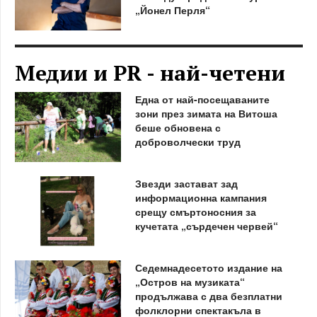
„Йонел Перля“
Медии и PR - най-четени
Една от най-посещаваните
зони през зимата на Витоша
беше обновена с
доброволчески труд
Звезди застават зад
информационна кампания
срещу смъртоносния за
кучетата „сърдечен червей“
Седемнадесетото издание на
„Остров на музиката“
продължава с два безплатни
фолклорни спектакъла в