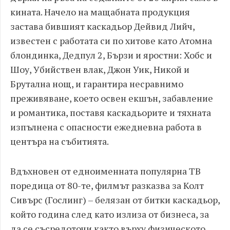
кината. Начело на мащабната продукция
застава бившият каскадьор Дейвид Лийч,
известен с работата си по хитове като Атомна
блондинка, Дедпул 2, Бързи и яростни: Хобс и
Шоу, Убийствен влак, Джон Уик, Никой и
Брутална нощ, и гарантира несравнимо
преживяване, което освен екшън, забавление
и романтика, поставя каскадьорите и тяхната
изпълнена с опасности ежедневна работа в
центъра на събитията.
Вдъхновен от едноименната популярна ТВ
поредица от 80-те, филмът разказва за Колт
Сивърс (Гослинг) – белязан от битки каскадьор,
който година след като излиза от бизнеса, за
да се съсредоточи както върху физическото,