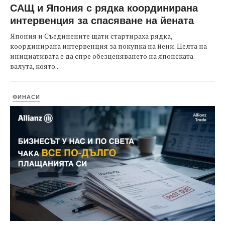
САЩ и Япония с рядка координирана
интервенция за спасяване на йената
Япония и Съединените щати стартираха рядка,
координирана интервенция за покупка на йени. Целта на
инициативата е да спре обезценяването на японската
валута, която...
ФИНАСИ