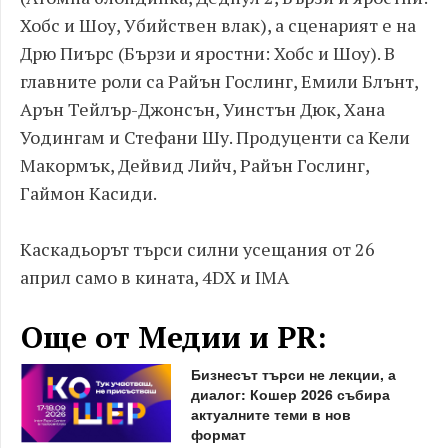
Хобс и Шоу, Убийствен влак), а сценарият е на
Дрю Пиърс (Бързи и яростни: Хобс и Шоу). В
главните роли са Райън Гослинг, Емили Блънт,
Арън Тейлър-Джонсън, Уинстън Дюк, Хана
Уодингам и Стефани Шу. Продуценти са Кели
Макормък, Дейвид Лийч, Райън Гослинг,
Гаймон Касиди.
Каскадьорът търси силни усещания от 26
април само в кината, 4DX и IMA
Още от Медии и PR:
Бизнесът търси не лекции, а
диалог: Кошер 2026 събира
актуалните теми в нов
формат