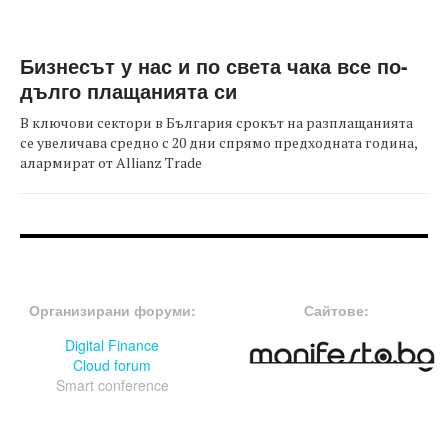
Бизнесът у нас и по света чака все по-
дълго плащанията си
В ключови сектори в България срокът на разплащанията
се увеличава средно с 20 дни спрямо предходната година,
алармират от Allianz Trade
FOOTER-ФОРУМИ
FOOTER-MIDDLE
Организирани форуми:
Сайтове:
Digital Finance
Cloud forum
Smart conference
FOOTER-СЪБИТИЯ