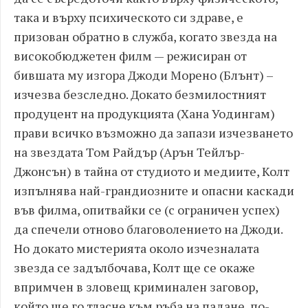
така и върху психическото си здраве, е
призован обратно в служба, когато звезда на
високобюджетен филм — режисиран от
бившата му изгора Джоди Морено (Блънт) –
изчезва безследно. Докато безмилостният
продуцент на продукцията (Хана Уодингам)
прави всичко възможно да запази изчезването
на звездата Том Райдър (Арън Тейлър-
Джонсън) в тайна от студиото и медиите, Колт
изпълнява най-грандиозните и опасни каскади
във филма, опитвайки се (с ограничен успех)
да спечели отново благоволението на Джоди.
Но докато мистерията около изчезналата
звезда се задълбочава, Колт ще се окаже
впримчен в зловещ криминален заговор,
който ще го тласне към ръба на падане, по-