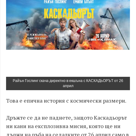
Райън Гослинг скача директно в екшъна с КАСКАДЬОРЪТ от 26
април
Това е епична история с космически размери.
Дръжте се да не паднете, защото Каскадьорът
ни кани на експлозивна мисия, която ще ни
държи на ръба на седалките от 26 април само в