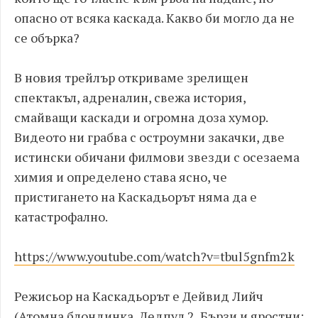
опасно от всяка каскада. Какво би могло да не
се обърка?
В новия трейлър откриваме зрелищен
спектакъл, адреналин, свежа история,
смайващи каскади и огромна доза хумор.
Видеото ни грабва с остроумни закачки, две
истински обичани филмови звезди с осезаема
химия и определено става ясно, че
пристигането на Каскадьорът няма да е
катастрофално.
https://www.youtube.com/watch?v=tbul5gnfm2k
Режисьор на Каскадьорът е Дейвид Лийч
(Атомна блондинка, Дедпул 2, Бързи и яростни: