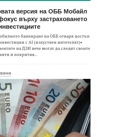
вата версия на ОББ Мобайл
фокус върху застраховането
инвестициите
обилното банкиране на ОББ отваря достъп
инвестиции с AI (изкуствен интетелкт)•
ентите на ДЗИ вече могат да следят своите
ити и покрития...
ОВИНИ