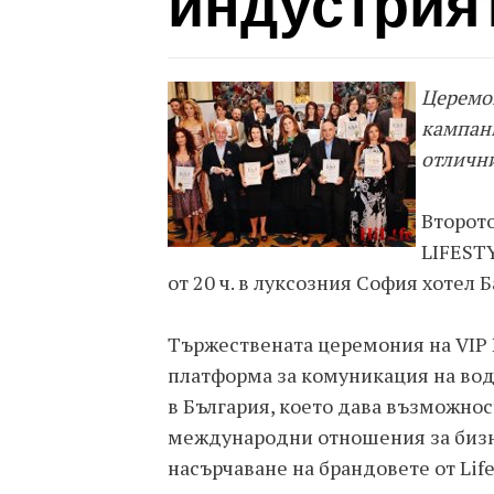
индустрия
Церемо
кампани
отличн
Второто
LIFESTY
от 20 ч. в луксозния София хотел Б
Тържествената церемония на VIP L
платформа за комуникация на во
в България, което дава възможнос
международни отношения за бизне
насърчаване на брандовете от Lif