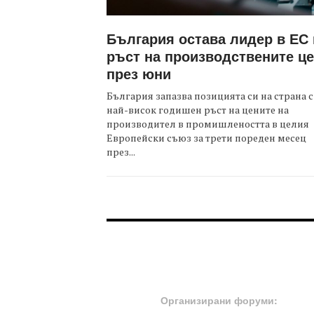
България остава лидер в ЕС
ръст на производствените ц
през юни
България запазва позицията си на страна с
най-висок годишен ръст на цените на
производител в промишлеността в целия
Европейски съюз за трети пореден месец
през...
FOOTER-ФОРУМИ
Организирани форуми: