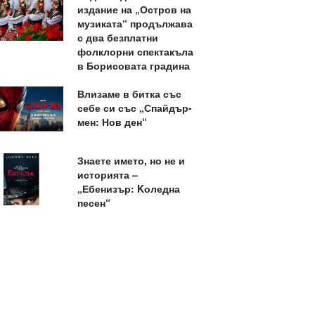
издание на „Остров на
музиката“ продължава
с два безплатни
фолклорни спектакъла
в Борисовата градина
Влизаме в битка със
себе си със „Спайдър-
мен: Нов ден“
Знаете името, но не и
историята –
„Ебенизър: Kоледна
песен“