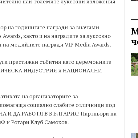
ючително най-големите луксозни изложения
.
тор на годишните награди за значими
М
 Awards, както и на наградите за луксозно
ч
 и на медийните награди VIP Media Awards.
руги престижни събития като церемониите
ТИЧЕСКА ИНДУСТРИЯ и НАЦИОНАЛНИ
тивата на организаторите за
дпомагаща социално слабите отличници под
ЧА И ДА РАБОТЯ В БЪЛГАРИЯ! Партньори на
ЗФ и Ротари Клуб Самоков.