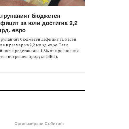
атрупаният бюджетен
фицит за юли достигна 2,2
рд. евро
трупаният бюджетен дефицит за месец
 е в размер на 2,2 млрд. евро. Тази
йност представлява 1,8% от прогнозния
тен вътрешен продукт (БВП).
OOTER-СЪБИТИЯ
Организирани Събития: