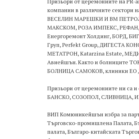
Призьори от церемониите на PR-а
компании в различните сектори 
ВЕСЕЛИН МАРЕШКИ И ВМ ПЕТРОЛ
МАКСКОМ, РОЗА ИМПЕКС, РЕФАН
Енергоремонт Холдинг, БОРД, БИГ
Груп, Perfekt Group, ДИГЕСТА КОН
МЕТАТРОН, Katarzina Estate, МЕ
Авиейшън. Както и болниците 
БОЛНИЦА САМОКОВ, клиники ЕО Д
Призьори от церемониите ни са
БАНСКО, СОЗОПОЛ, СЛИВНИЦА, И
ВИП Комюникейшън избра за парт
Търговско-промишлена Палата, Б
палата, Българо-китайската Търг