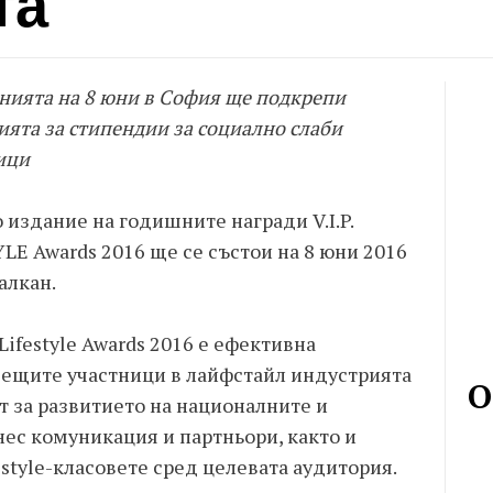
та
нията на 8 юни в София ще подкрепи
ята за стипендии за социално слаби
ици
 издание на годишните награди V.I.P.
LE Awards 2016 ще се състои на 8 юни 2016
алкан.
ifestyle Awards 2016 е ефективна
дещите участници в лайфстайл индустрията
О
т за развитието на националните и
с комуникация и партньори, както и
estyle-класовете сред целевата аудитория.