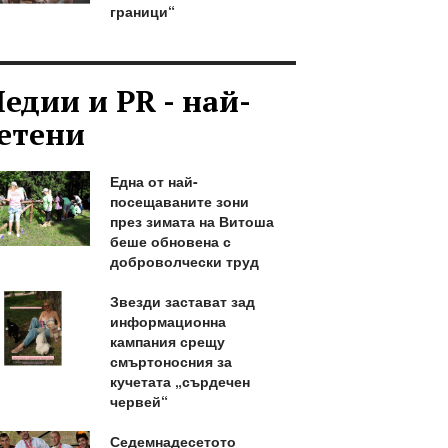
граници“
едии и PR - най-
етени
Една от най-
посещаваните зони
през зимата на Витоша
беше обновена с
доброволчески труд
Звезди застават зад
информационна
кампания срещу
смъртоносния за
кучетата „сърдечен
червей“
Седемнадесетото