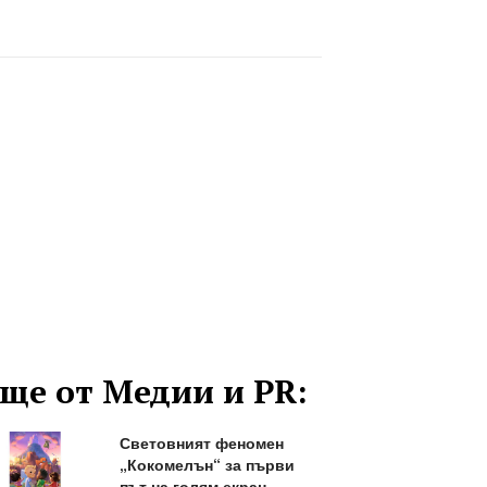
ще от Медии и PR:
Световният феномен
„Кокомелън“ за първи
път на голям екран