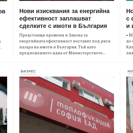
Нови изисквания за енергийна
Но
ов
ефективност заплашват
с 
сделките с имоти в България
и 
Предстоящи промени в Закона за
• М
енергийната ефективност поставят под риск
до 
и
пазара на имоти в България. Тъй като
Кли
.
предложението идва от Министерството...
лим
БИЗНЕС
Н