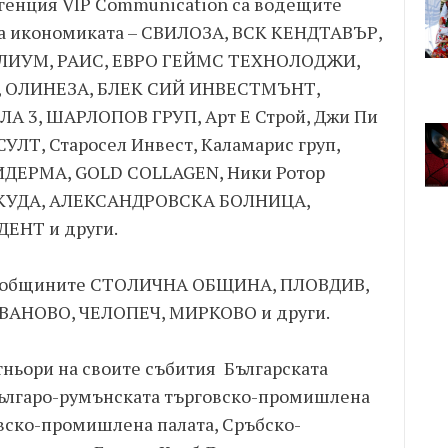
генция VIP Communication са водещите
на икономиката – СВИЛОЗА, ВСК КЕНДТАВЪР,
ИУМ, РАИС, ЕВРО ГЕЙМС ТЕХНОЛОДЖИ,
, ОЛИНЕЗА, БЛЕК СИЙ ИНВЕСТМЪНТ,
ЛА 3, ШАРЛОПОВ ГРУП, Арт Е Строй, Джи Пи
СУЛТ, Старосел Инвест, Каламарис груп,
ДИДЕРМА, GOLD COLLAGEN, Ники Ротор
ТОКУДА, АЛЕКСАНДРОВСКА БОЛНИЦА,
ЕНТ и други.
 и общините СТОЛИЧНА ОБЩИНА, ПЛОВДИВ,
ВАНОВО, ЧЕЛОПЕЧ, МИРКОВО и други.
ньори на своите събития Българската
ългаро-румънската търговско-промишлена
овско-промишлена палата, Сръбско-