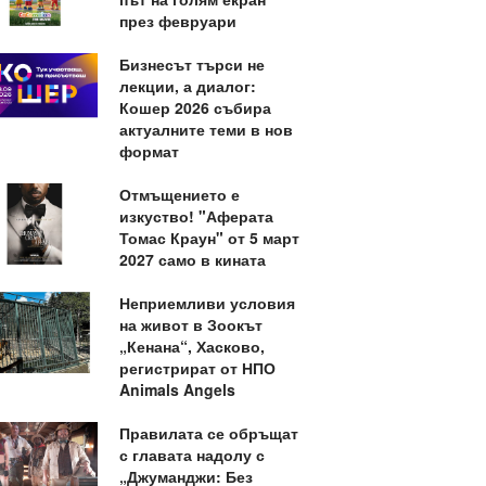
през февруари
Бизнесът търси не
лекции, а диалог:
Кошер 2026 събира
актуалните теми в нов
формат
Отмъщението е
изкуство! "Аферата
Томас Краун" от 5 март
2027 само в кината
Неприемливи условия
на живот в Зоокът
„Кенана“, Хасково,
регистрират от НПО
Animals Angels
Правилата се обръщат
с главата надолу с
„Джуманджи: Без