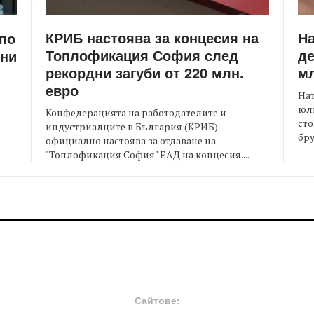
КРИБ настоява за концесия на
Н
 по
Топлофикация София след
де
ени
рекордни загуби от 220 млн.
мл
евро
На
юли
Конфедерацията на работодателите и
сто
индустриалците в България (КРИБ)
бру
официално настоява за отдаване на
"Топлофикация София" ЕАД на концесия....
FOOTER-MIDDLE
F
Сайтове: