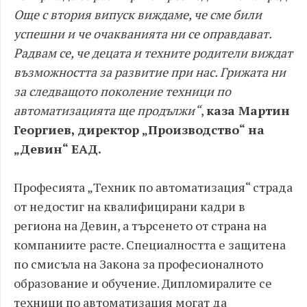
Още с втория випуск виждаме, че сме били
успешни и че очакванията ни се оправдават.
Радвам се, че децата и техните родители виждат
възможността за развитие при нас. Грижата ни
за следващото поколение техници по
автоматизацията ще продължи“
,
каза Мартин
Георгиев, директор „Производство“ на
„Девин“ ЕАД.
Професията „Техник по автоматизация“ страда
от недостиг на квалифицирани кадри в
региона на Девин, а търсенето от страна на
компаниите расте. Специалността е защитена
по смисъла на Закона за професионалното
образование и обучение. Дипломиралите се
техници по автоматизация могат да