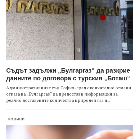
Съдът задължи „Булгаргаз“ да разкрие
данните по договора с турския „Боташ“
Административният съд София-град окончателно отмени
отказа на „Булгаргаз“ да предостави информация за
реално доставените количества природен газ и...
НОВИНИ