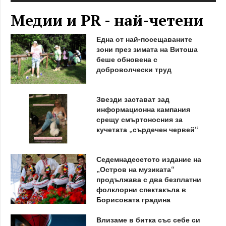
Медии и PR - най-четени
Една от най-посещаваните
зони през зимата на Витоша
беше обновена с
доброволчески труд
Звезди застават зад
информационна кампания
срещу смъртоносния за
кучетата „сърдечен червей“
Седемнадесетото издание на
„Остров на музиката“
продължава с два безплатни
фолклорни спектакъла в
Борисовата градина
Влизаме в битка със себе си