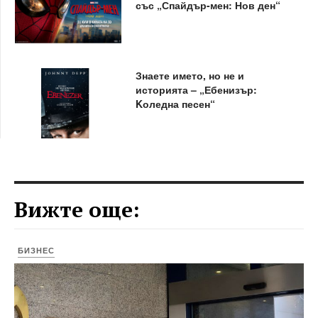
със „Спайдър-мен: Нов ден“
Знаете името, но не и
историята – „Ебенизър:
Kоледна песен“
Вижте още:
БИЗНЕС