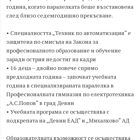
година, когато паралелката беше възстановена
след близо седемгодишно прекъсване.
• Специалността „Техник по автоматизация“ е
защитена по смисъла на Закона за
професионалното образование и обучение
заради острия недостиг на кадри
• 16 деца – двойно повече спрямо
предходната година – започват учебната
година в специализираната паралелка в
Професионалната гимназия по електротехника
„А.С.Попов“ в град Девин
• Учебната програма се осъществява с
подкрепата на „Девин ЕАД“ и „Михалково“ АД
Образователната възможност се осъществява