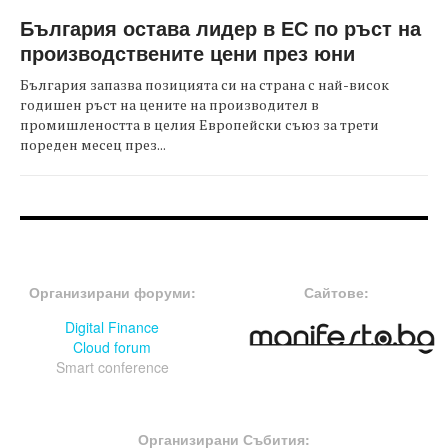
България остава лидер в ЕС по ръст на
производствените цени през юни
България запазва позицията си на страна с най-висок
годишен ръст на цените на производител в
промишлеността в целия Европейски съюз за трети
пореден месец през...
FOOTER-ФОРУМИ
FOOTER-MIDDLE
Организирани форуми:
Сайтове:
Digital Finance
Cloud forum
Smart conference
FOOTER-СЪБИТИЯ
Организирани Събития: