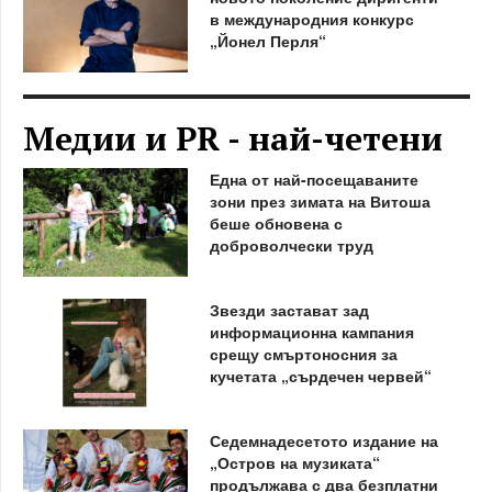
в международния конкурс
„Йонел Перля“
Медии и PR - най-четени
Една от най-посещаваните
зони през зимата на Витоша
беше обновена с
доброволчески труд
Звезди застават зад
информационна кампания
срещу смъртоносния за
кучетата „сърдечен червей“
Седемнадесетото издание на
„Остров на музиката“
продължава с два безплатни