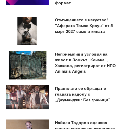
формат
Отмъщението е изкуство!
"Аферата Томас Краун" от 5
март 2027 само в кината
Неприемливи условия на
живот в Зоокът „Кенана“,
Хасково, регистрират от НПО
Animals Angels
Правилата се обръщат с
главата надолу с
„Джуманджи: Без граници“
Найден Тодоров оценява
новото поколение диригенти