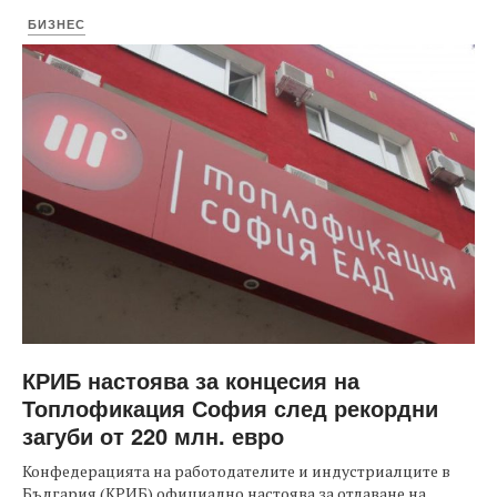
БИЗНЕС
КРИБ настоява за концесия на
Топлофикация София след рекордни
загуби от 220 млн. евро
Конфедерацията на работодателите и индустриалците в
България (КРИБ) официално настоява за отдаване на