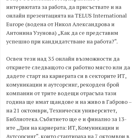
интервютата за работа, да присъствате и на
онлайн презентацията на TELUS International
Europe (водена от Никол Александрова и
Антонина Узунова) „Как да се представим
успешно при кандидатстване на работа?“.
Освен тези над 35 онлайн възможности да
откриете следващото си работно място или да
дадете старт на кариерата си в секторите ИТ,
комуникации и аутсорсинг, рекорден брой
компании от трите водещи отрасъла тази
година ще имат щандове и на живо в Габрово –
на 21 октомври, Технически университет,
Библиотека. Събитието ще е и финално за 13-
ите „Дни на кариерата: ИТ, Комуникации и
Аутсорсинг“, които стартираха на 7 октомври в