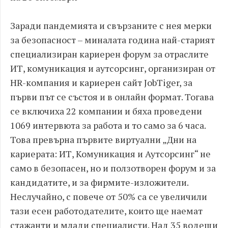
Заради пандемията и свързаните с нея мерки
за безопасност – миналата година най-старият
специализиран кариерен форум за отраслите
ИТ, комуникация и аутсорсинг, организиран от
HR-компания и кариерен сайт JobTiger, за
първи път се състоя и в онлайн формат. Тогава
се включиха 22 компании и бяха проведени
1069 интервюта за работа и то само за 6 часа.
Това превърна първите виртуални „Дни на
кариерата: ИТ, Комуникация и Аутсорсинг“ не
само в безопасен, но и ползотворен форум и за
кандидатите, и за фирмите-изложители.
Неслучайно, с повече от 50% са се увеличили
тази есен работодателите, които ще наемат
стажанти и млади специалисти. Над 35 водещи