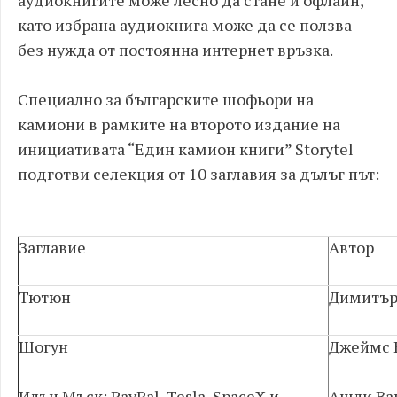
аудиокнигите може лесно да стане и офлайн,
като избрана аудиокнига може да се ползва
без нужда от постоянна интернет връзка.
Специално за българските шофьори на
камиони в рамките на второто издание на
инициативата “Един камион книги” Storytel
подготви селекция от 10 заглавия за дълъг път:
Заглавие
Автор
Тютюн
Димитър
Шогун
Джеймс 
Илън Мъск: PayPal, Tesla, SpaceX и
Ашли Ва