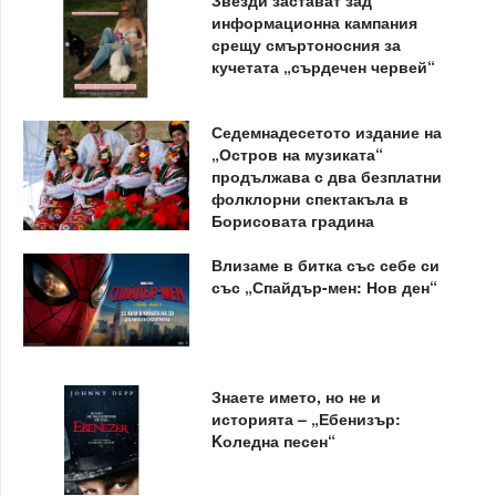
информационна кампания
срещу смъртоносния за
кучетата „сърдечен червей“
Седемнадесетото издание на
„Остров на музиката“
продължава с два безплатни
фолклорни спектакъла в
Борисовата градина
Влизаме в битка със себе си
със „Спайдър-мен: Нов ден“
Знаете името, но не и
историята – „Ебенизър:
Kоледна песен“