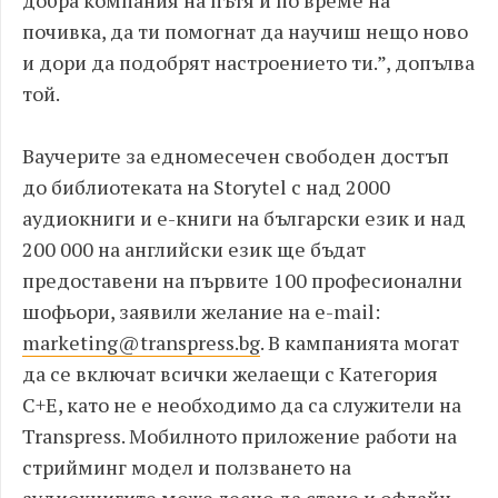
добра компания на пътя и по време на
почивка, да ти помогнат да научиш нещо ново
и дори да подобрят настроението ти.”, допълва
той.
Ваучерите за едномесечен свободен достъп
до библиотеката на Storytel с над 2000
аудиокниги и е-книги на български език и над
200 000 на английски език ще бъдат
предоставени на първите 100 професионални
шофьори, заявили желание на e-mail:
marketing@transpress.bg
. В кампанията могат
да се включат всички желаещи с Категория
С+E, като не е необходимо да са служители на
Transpress. Мобилното приложение работи на
стрийминг модел и ползването на