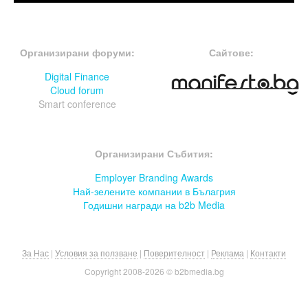
FOOTER-ФОРУМИ
FOOTER-MIDDLE
Организирани форуми:
Сайтове:
Digital Finance
Cloud forum
Smart conference
FOOTER-СЪБИТИЯ
Организирани Събития:
Employer Branding Awards
Най-зелените компании в Бълагрия
Годишни награди на b2b Media
За Нас
|
Условия за ползване
|
Поверителност
|
Реклама
|
Контакти
Copyright 2008-
2026 © b2bmedia.bg