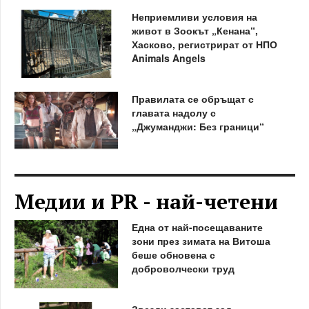
Неприемливи условия на
живот в Зоокът „Кенана“,
Хасково, регистрират от НПО
Animals Angels
Правилата се обръщат с
главата надолу с
„Джуманджи: Без граници“
Медии и PR - най-четени
Една от най-посещаваните
зони през зимата на Витоша
беше обновена с
доброволчески труд
Звезди застават зад