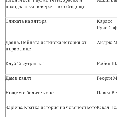
походът към невероятното бъдеще
Сянката на вятъра
Карлос
Руис Са
Даяна. Нейната истинска история от
Андрю М
първо лице
Клуб "5 сутринта"
Робин Ш
Дами канят
Георги 
Нощем с белите коне
Павел В
Sapiens. Кратка история на човечеството
Ювал Но