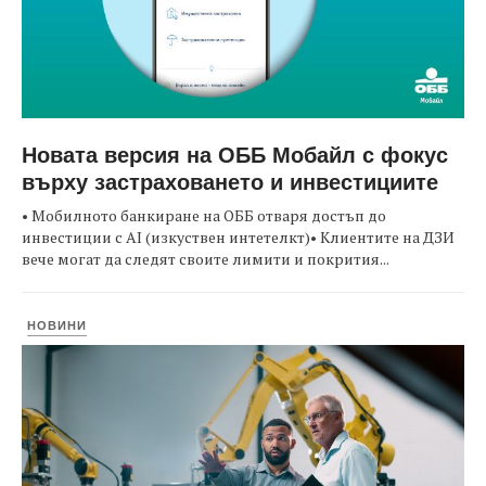
Новата версия на ОББ Мобайл с фокус
върху застраховането и инвестициите
• Мобилното банкиране на ОББ отваря достъп до
инвестиции с AI (изкуствен интетелкт)• Клиентите на ДЗИ
вече могат да следят своите лимити и покрития...
НОВИНИ