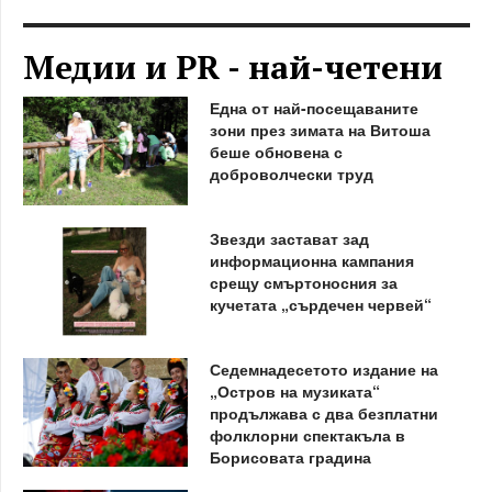
Медии и PR - най-четени
Една от най-посещаваните
зони през зимата на Витоша
беше обновена с
доброволчески труд
Звезди застават зад
информационна кампания
срещу смъртоносния за
кучетата „сърдечен червей“
Седемнадесетото издание на
„Остров на музиката“
продължава с два безплатни
фолклорни спектакъла в
Борисовата градина