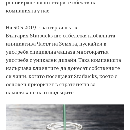
реновиране на по-старите обекти на
компанията у нас.
На 30.3.2019 г. за първи път в
България Starbucks ще отбележи глобалната
инициатива Часът на Земята, пускайки в
употреба специална чашаза многократна
употреба с уникален дизайн. Така компанията
насърчава клиентите да донесат собствените
си чаши, когато посещават Starbucks, което е
основен приоритет в стратегията за
намаляване на отпадъците.