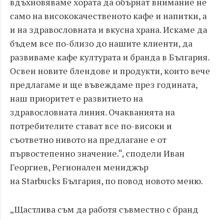
вдъхновяваме хората да обърнат внимание не
само на висококачественото кафе и напитки, а
и на здравословната и вкусна храна. Искаме да
бъдем все по-близо до нашите клиенти, да
развиваме кафе културата и бранда в България.
Освен новите блендове и продукти, които вече
предлагаме и ще въвеждаме през годината,
наш приоритет е развитието на
здравословната линия. Очакванията на
потребителите стават все по-високи и
съответно нивото на предлагане е от
първостепенно значение.“, сподели Иван
Георгиев, Регионален мениджър
на Starbucks България, по повод новото меню.
„Щастлива съм да работя съвместно с бранд