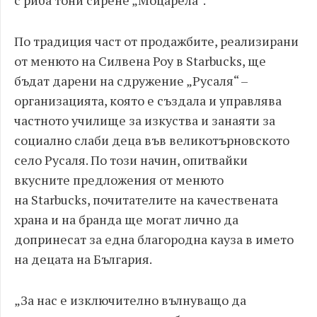
с риба тони сирене „Моцарела“.
По традиция част от продажбите, реализирани
от менюто на Силвена Роу в Starbucks, ще
бъдат дарени на сдружение „Русаля“ –
организацията, която е създала и управлява
частното училище за изкуства и занаяти за
социално слаби деца във великотърновското
село Русаля. По този начин, опитвайки
вкусните предложения от менюто
на Starbucks, почитателите на качествената
храна и на бранда ще могат лично да
допринесат за една благородна кауза в името
на децата на България.
„За нас е изключително вълнуващо да