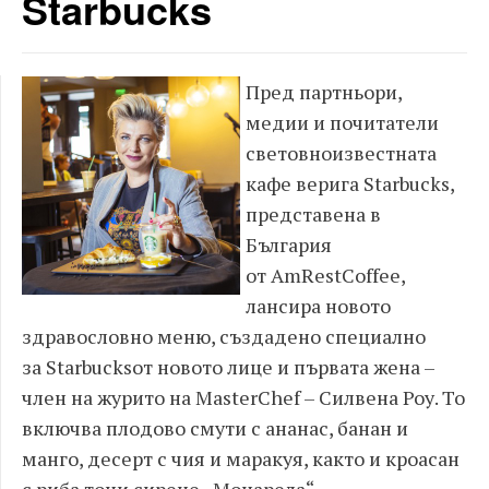
Starbucks
Пред партньори,
медии и почитатели
световноизвестната
кафе верига Starbucks,
представена в
България
от AmRestCoffee,
лансира новото
здравословно меню, създадено специално
за Starbucksот новото лице и първата жена –
член на журито на MasterChef – Силвена Роу. То
включва плодово смути с ананас, банан и
манго, десерт с чия и маракуя, както и кроасан