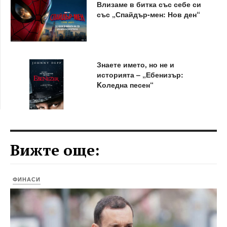
Влизаме в битка със себе си
със „Спайдър-мен: Нов ден“
Знаете името, но не и
историята – „Ебенизър:
Kоледна песен“
Вижте още:
ФИНАСИ