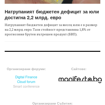
Натрупаният бюджетен дефицит за юли
достигна 2,2 млрд. евро
Натрупаният бюджетен дефицит за месец юли е в размер
на 2,2 млрд. евро. Тази стойност представлява 1,8% от
прогнозния брутен вътрешен продукт (БВП).
FOOTER-ФОРУМИ
FOOTER-MIDDLE
Организирани форуми:
Сайтове:
Digital Finance
Cloud forum
Smart conference
FOOTER-СЪБИТИЯ
Организирани Събития: