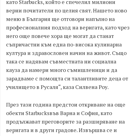
като Starbucks, който е спечелил милиони
верни почитатели по целия свят. Нашето ново
меню в България ще отговори напълно на
професионалния подход на веригата, като чрез
него още повече хора ще могат да станат
съпричастни към една по-висока кулинарна
култура и здравословен начин на живот. Също
така се надявам съвместната ни социална
кауза да намери много съмишленици и да
зарадваме с помощта си талантливите деца от
училището в Русаля“, каза Силвена Роу.
През тази година предстои откриване на още
обекти Starbucksвъв Варна и София, като
продължават преговорите за разширяване на
веригата и в други градове. Извършва се и