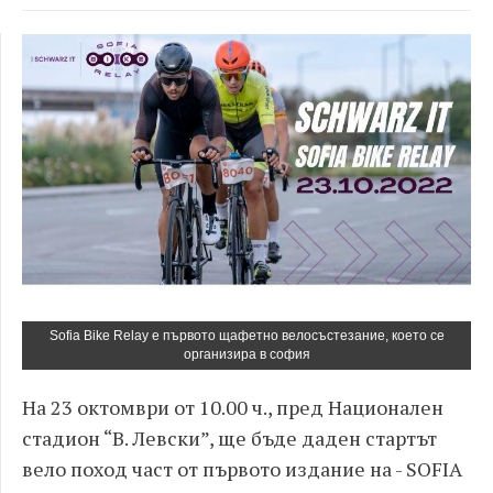
Sofia Bike Relay е първото щафетно велосъстезание, което се
организира в софия
На 23 октомври от 10.00 ч., пред Национален
стадион “В. Левски”, ще бъде даден стартът
вело поход част от първото издание на - SOFIA