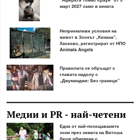
март 2027 само в кината
Неприемливи условия на
живот в Зоокът „Кенана“,
Хасково, регистрират от НПО
Animals Angels
Правилата се обръщат с
главата надолу с
„Джуманджи: Без граници“
Медии и PR - най-четени
Една от най-посещаваните
зони през зимата на Витоша
беше обновена с