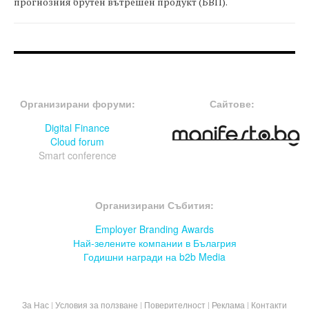
прогнозния брутен вътрешен продукт (БВП).
FOOTER-ФОРУМИ
FOOTER-MIDDLE
Организирани форуми:
Сайтове:
Digital Finance
Cloud forum
Smart conference
FOOTER-СЪБИТИЯ
Организирани Събития:
Employer Branding Awards
Най-зелените компании в Бълагрия
Годишни награди на b2b Media
За Нас
|
Условия за ползване
|
Поверителност
|
Реклама
|
Контакти