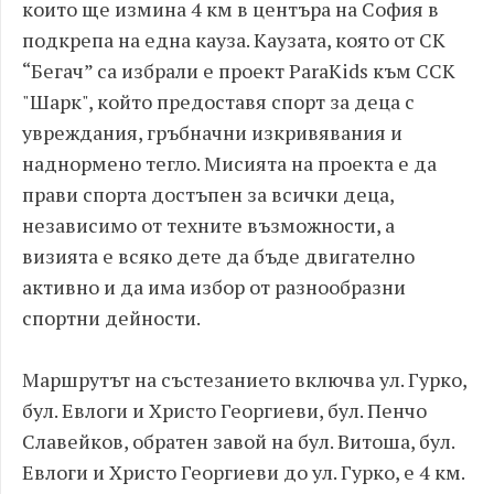
които ще измина 4 км в центъра на София в
подкрепа на една кауза. Каузата, която от СК
“Бегач” са избрали е проект ParaKids към ССК
"Шарк", който предоставя спорт за деца с
увреждания, гръбначни изкривявания и
наднормено тегло. Мисията на проекта е да
прави спорта достъпен за всички деца,
независимо от техните възможности, a
визията е всяко дете да бъде двигателно
активно и да има избор от разнообразни
спортни дейности.
Маршрутът на състезанието включва ул. Гурко,
бул. Евлоги и Христо Георгиеви, бул. Пенчо
Славейков, обратен завой на бул. Витоша, бул.
Евлоги и Христо Георгиеви до ул. Гурко, е 4 км.