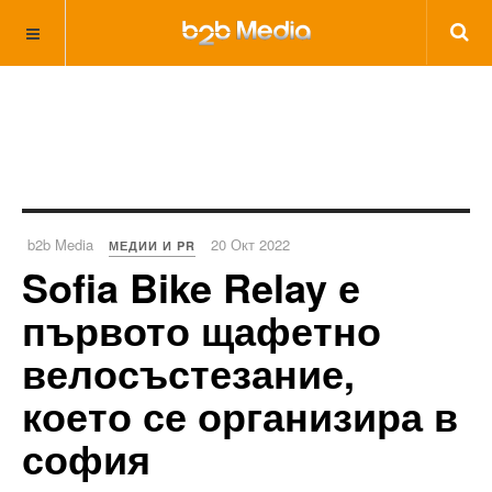
b2b Media
20 Окт 2022
МЕДИИ И PR
Sofia Bike Relay е
първото щафетно
велосъстезание,
което се организира в
софия