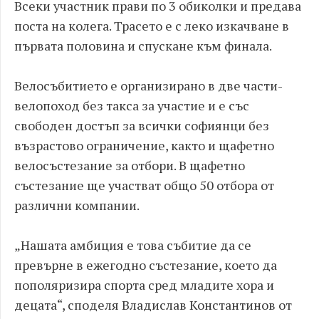
Всеки участник прави по 3 обиколки и предава
поста на колега. Трасето е с леко изкачване в
първата половина и спускане към финала.
Велосъбитието е организирано в две части-
велопоход без такса за участие и е със
свободен достъп за всички софиянци без
възрастово ограничение, както и щафетно
велосъстезание за отбори. В щафетно
състезание ще участват общо 50 отбора от
различни компании.
„Нашата амбиция е това събитие да се
превърне в ежегодно състезание, което да
пополяризира спорта сред младите хора и
децата“, споделя Владислав Константинов от