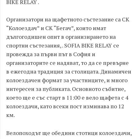
BIKE RELAY .
Организатори на щафетното състезание са СК
“Колоездач” и СК “Бегач”, които имат
дългогодишен опит в организирането на
спортни състезания, . SOFIA BIKE RELAY се
провежда за първи път в София и
организаторите се надяват, то да се превърне
в ежегодна традиция за столицата. Динамичен
колоездачен формат за участниците, и много
интересен за публиката. Основното събитие,
което ще е със старт в 11:00 е вело щафета с 4
колоездачи, като всеки пост изминава по 12
км.
Велопоходът ще обедини стотици колоездачи,