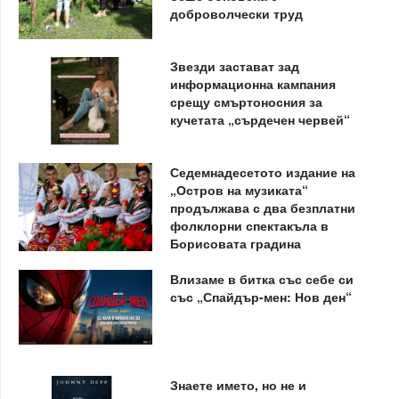
доброволчески труд
Звезди застават зад
информационна кампания
срещу смъртоносния за
кучетата „сърдечен червей“
Седемнадесетото издание на
„Остров на музиката“
продължава с два безплатни
фолклорни спектакъла в
Борисовата градина
Влизаме в битка със себе си
със „Спайдър-мен: Нов ден“
Знаете името, но не и