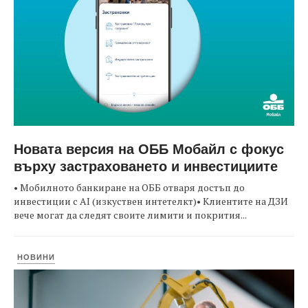
Новата версия на ОББ Мобайл с фокус
върху застраховането и инвестициите
• Мобилното банкиране на ОББ отваря достъп до
инвестиции с AI (изкуствен интетелкт)• Клиентите на ДЗИ
вече могат да следят своите лимити и покрития...
НОВИНИ