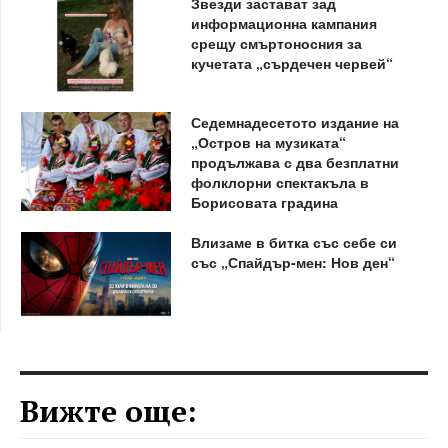
Звезди застават зад
информационна кампания
срещу смъртоносния за
кучетата „сърдечен червей“
Седемнадесетото издание на
„Остров на музиката“
продължава с два безплатни
фолклорни спектакъла в
Борисовата градина
Влизаме в битка със себе си
със „Спайдър-мен: Нов ден“
Вижте още: