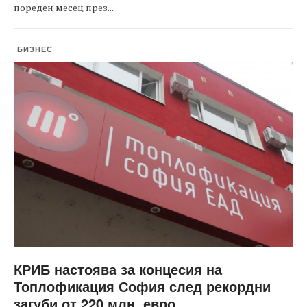
пореден месец през...
БИЗНЕС
КРИБ настоява за концесия на
Топлофикация София след рекордни
загуби от 220 млн. евро