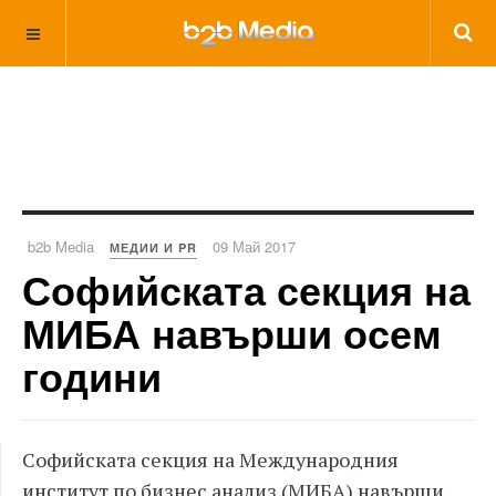
b2b Media
09 Май 2017
МЕДИИ И PR
Софийската секция на
МИБА навърши осем
години
Софийската секция на Международния
институт по бизнес анализ (МИБА) навърши