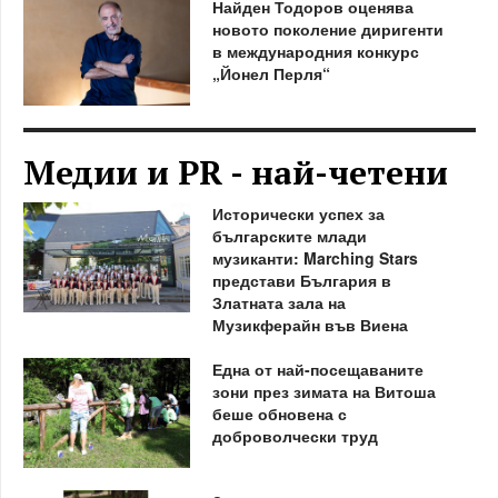
Найден Тодоров оценява
новото поколение диригенти
в международния конкурс
„Йонел Перля“
Медии и PR - най-четени
Исторически успех за
българските млади
музиканти: Marching Stars
представи България в
Златната зала на
Музикферайн във Виена
Една от най-посещаваните
зони през зимата на Витоша
беше обновена с
доброволчески труд