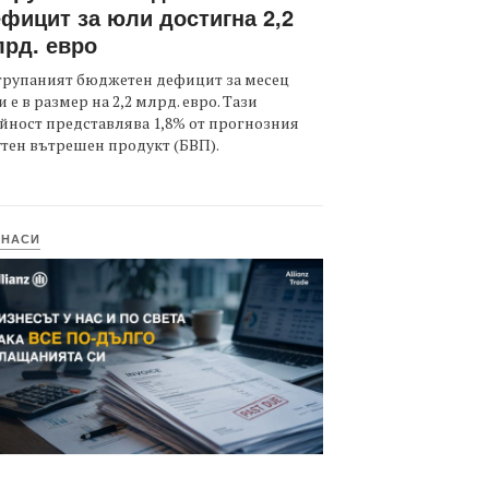
фицит за юли достигна 2,2
рд. евро
трупаният бюджетен дефицит за месец
 е в размер на 2,2 млрд. евро. Тази
йност представлява 1,8% от прогнозния
тен вътрешен продукт (БВП).
ИНАСИ