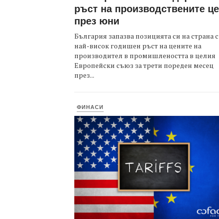
ръст на производствените ц
през юни
България запазва позицията си на страна с
най-висок годишен ръст на цените на
производител в промишлеността в целия
Европейски съюз за трети пореден месец
през...
ФИНАСИ