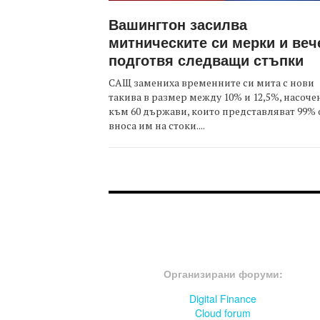
Вашингтон засилва
митническите си мерки и веч
подготвя следващи стъпки
САЩ замениха временните си мита с нови
такива в размер между 10% и 12,5%, насоче
към 60 държави, които представляват 99% 
вноса им на стоки....
FOOTER-ФОРУМИ
Организирани форуми:
Digital Finance
Cloud forum