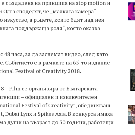
 е създадена на принципа на stop motion и
 Олга споделят, че „малката камера“
изкуство, а ръцете, които бдят над нея
авната поддържаща роля“, която оказва
с 48 часа, за да заснемат видео, след като
е. Събитието е в рамките на 65-то издание
onal Festival of Creativity 2018.
18 – Film се организира от Българската
агенции – официален и изключителен
ational Festival of Creativity”, обединяващ
, Dubai Lynx и Spikes Asia. В конкурса имаха
ама души на възраст до 30 години, работещи