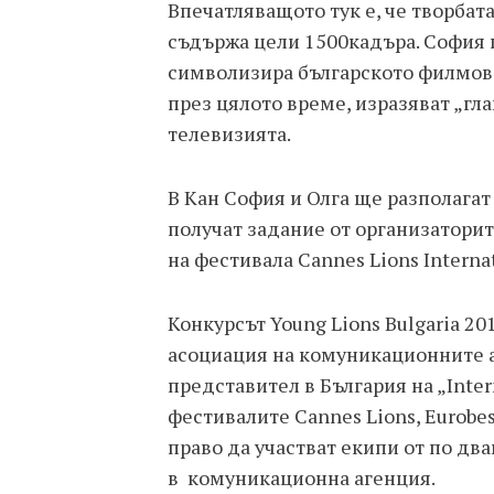
Впечатляващото тук е, че творбата
съдържа цели 1500кадъра. София и
символизира българското филмово 
през цялото време, изразяват „гл
телевизията.
В Кан София и Олга ще разполагат 
получат задание от организаторит
на фестивала Cannes Lions Internati
Конкурсът Young Lions Bulgaria 20
асоциация на комуникационните 
представител в България на „Intern
фестивалите Cannes Lions, Eurobest
право да участват екипи от по дв
в комуникационна агенция.