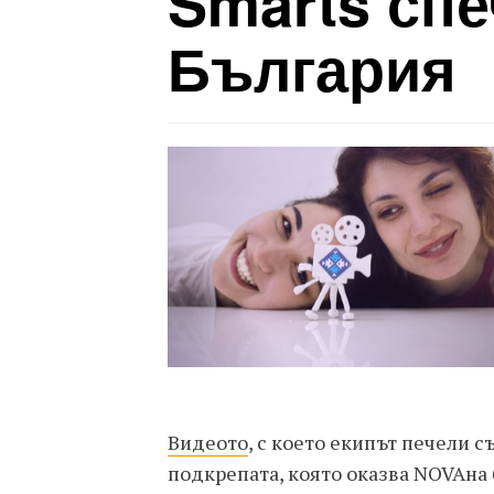
Smarts спе
България
Видеото
, с което екипът печели 
подкрепата, която оказва NOVAна