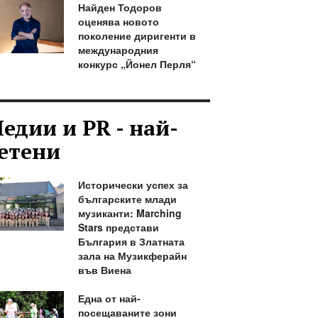
Найден Тодоров
оценява новото
поколение диригенти в
международния
конкурс „Йонел Перля“
едии и PR - най-
етени
Исторически успех за
българските млади
музиканти: Marching
Stars представи
България в Златната
зала на Музикферайн
във Виена
Една от най-
посещаваните зони