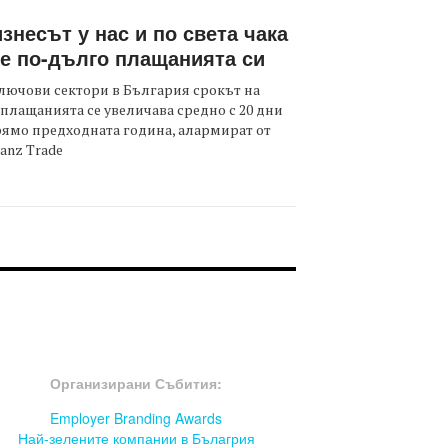
знесът у нас и по света чака
е по-дълго плащанията си
лючови сектори в България срокът на
плащанията се увеличава средно с 20 дни
ямо предходната година, алармират от
ianz Trade
OOTER-СЪБИТИЯ
Организирани Събития:
Employer Branding Awards
Най-зелените компании в Бълагрия