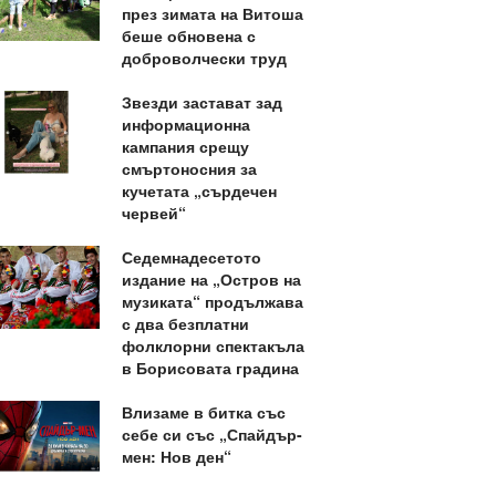
през зимата на Витоша
беше обновена с
доброволчески труд
Звезди застават зад
информационна
кампания срещу
смъртоносния за
кучетата „сърдечен
червей“
Седемнадесетото
издание на „Остров на
музиката“ продължава
с два безплатни
фолклорни спектакъла
в Борисовата градина
Влизаме в битка със
себе си със „Спайдър-
мен: Нов ден“