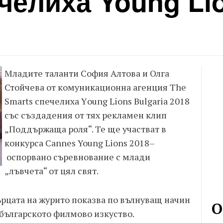
челиха Young Li
Младите таланти София Алтова и Олга
Стойчева от комуникационна агенция The
Smarts спечелиха Yоung Lions Bulgaria 2018
със създадения от тях рекламен клип
„Поддържаща роля“. Те ще участват в
конкурса Cannes Young Lions 2018–
оспорвано съревнование с млади
„лъвчета“ от цял свят.
сърцата на журито показва по вълнуващ начин
О
 българското филмово изкуство.