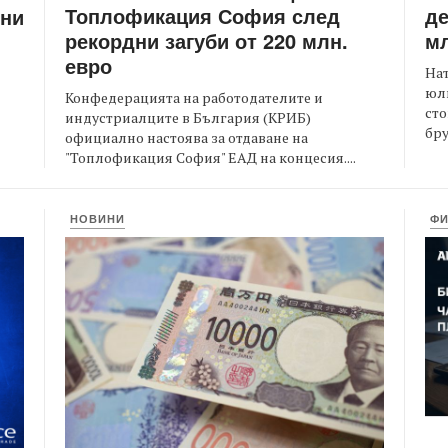
Топлофикация София след
де
ени
рекордни загуби от 220 млн.
мл
евро
На
юли
Конфедерацията на работодателите и
сто
индустриалците в България (КРИБ)
бру
официално настоява за отдаване на
"Топлофикация София" ЕАД на концесия....
НОВИНИ
Ф