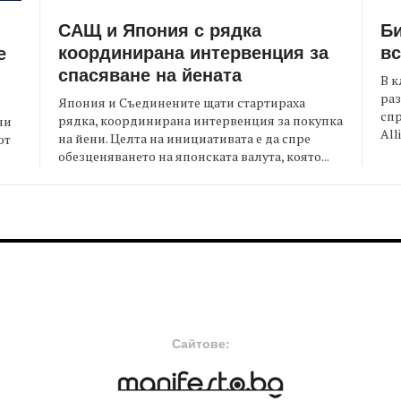
САЩ и Япония с рядка
Би
координирана интервенция за
вс
е
спасяване на йената
В к
раз
Япония и Съединените щати стартираха
спр
рядка, координирана интервенция за покупка
ни
All
на йени. Целта на инициативата е да спре
от
обезценяването на японската валута, която...
FOOTER-MIDDLE
F
Сайтове: