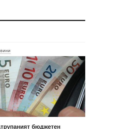
ОВИНИ
атрупаният бюджетен