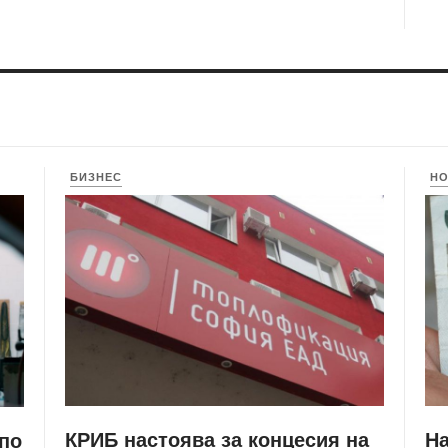
БИЗНЕС
Н
КРИБ настоява за концесия на
Н
 по