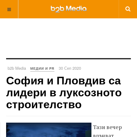
b2b Media
30 Сеп 2020
МЕДИИ И PR
София и Пловдив са
лидери в луксозното
строителство
Тази вечер
връчват