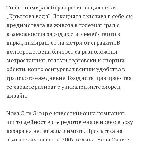
Той се намира в бързо развиващия се кв.
„Кръстова вада“. Локацията съчетава в себе си
предимствата на живота в големия град с
възможността за отдих със семейството в
парка, намиращ се на метри от сградата. В
непосредствена близост са разположени
метростанция, големи търговски и спортни
обекти, които осигуряват всички удобства в
градското ежедневие. Входните пространства
се характеризират с уникален интериорен
дизайн.
Nova City Group е инвестиционна компания,
чиято дейност е съсредоточена основно върху
пазара на недвижими имоти. Присъства на
българския пазар от 2007 година. Нова Сити е