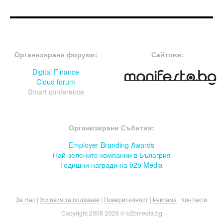
FOOTER-ФОРУМИ
FOOTER-MIDDLE
Организирани форуми:
Сайтове:
Digital Finance
Cloud forum
Smart conference
FOOTER-СЪБИТИЯ
Организирани Събития:
Employer Branding Awards
Най-зелените компании в Бълагрия
Годишни награди на b2b Media
За Нас
|
Условия за ползване
|
Поверителност
|
Реклама
|
Контакти
Copyright 2008-
2026 © b2bmedia.bg