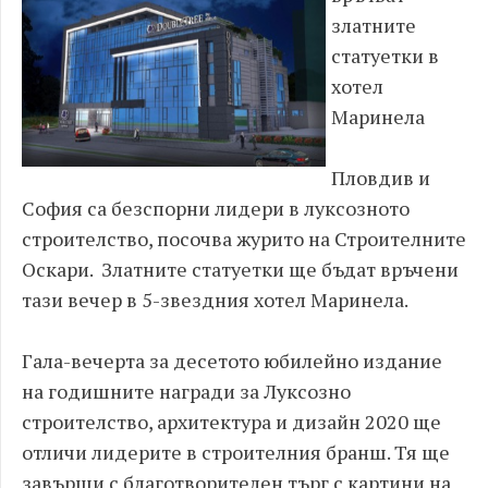
златните
статуетки в
хотел
Маринела
Пловдив и
София са безспорни лидери в луксозното
строителство, посочва журито на Строителните
Оскари. Златните статуетки ще бъдат връчени
тази вечер в 5-звездния хотел Маринела.
Гала-вечерта за десетото юбилейно издание
на годишните награди за Луксозно
строителство, архитектура и дизайн 2020 ще
отличи лидерите в строителния бранш. Тя ще
завърши с благотворителен търг с картини на