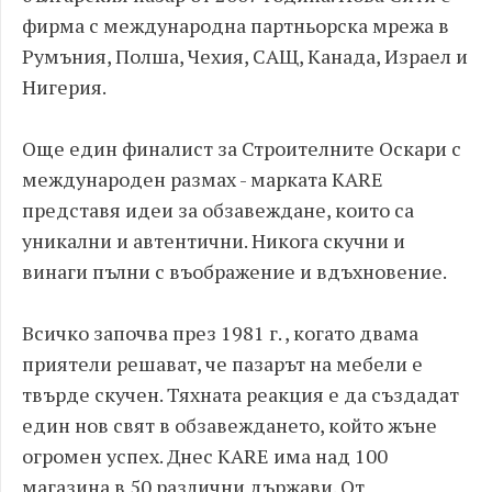
фирма с международна партньорска мрежа в
Румъния, Полша, Чехия, САЩ, Канада, Израел и
Нигерия.
Още един финалист за Строителните Оскари с
международен размах - марката KARE
представя идеи за обзавеждане, които са
уникални и автентични. Никога скучни и
винаги пълни с въображение и вдъхновение.
Всичко започва през 1981 г. , когато двама
приятели решават, че пазарът на мебели е
твърде скучен. Тяхната реакция е да създадат
един нов свят в обзавеждането, който жъне
огромен успех. Днес KARE има над 100
магазина в 50 различни държави. От