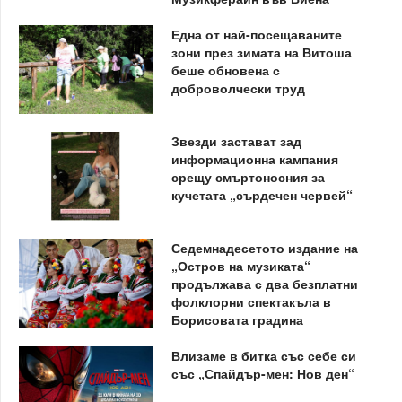
Една от най-посещаваните
зони през зимата на Витоша
беше обновена с
доброволчески труд
Звезди застават зад
информационна кампания
срещу смъртоносния за
кучетата „сърдечен червей“
Седемнадесетото издание на
„Остров на музиката“
продължава с два безплатни
фолклорни спектакъла в
Борисовата градина
Влизаме в битка със себе си
със „Спайдър-мен: Нов ден“