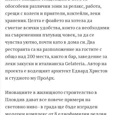
обособени различни зони за релакс, работа,
срещи с колеги и приятели, коктейли, леки
хранения. Целта е фоайето на хотела да
съчетае всички удобства, които са необходими
на съвременния пътуващ човек, за да се
чувства уютно, почти като в дома си. Два
ресторанта са на разположение на гостите с
общо над 200 места, както и бар, заведение за
леки закуски и италианска Gelateria.. Автор на
проекта е водещият архитект Едвард Христов
и студиото му ПроАрх.
Иновациите в жилищното строителство в
Пловдив дават все повече примери на
световно ниво - в града ще бъде изграден
модерен комплекс от 8 еднофамилни редови