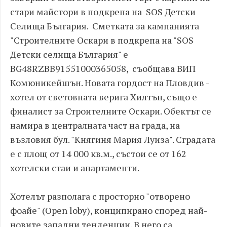
стари майстори в подкрепа на SOS Детски
Селища България. Сметката за кампанията
"Строителните Оскари в подкрепа на "SOS
Детски селища България" е
BG48RZBB91551000365058, съобщава ВИП
Комюникейшън. Новата гордост на Пловдив -
хотел от световната верига Хилтън, също е
финалист за Строителните Оскари. Обектът се
намира в централната част на града, на
възловия бул. "Княгиня Мария Луиза". Сградата
е с площ от 14 000 кв.м., състои се от 162
хотелски стаи и апартаменти.
Хотелът разполага с просторно "отворено
фоайе" (Open loby), конципирано според най-
новите западни тенденции. В него са