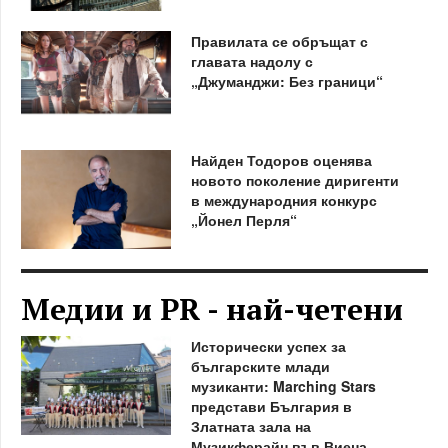
Правилата се обръщат с
главата надолу с
„Джуманджи: Без граници“
Найден Тодоров оценява
новото поколение диригенти
в международния конкурс
„Йонел Перля“
Медии и PR - най-четени
Исторически успех за
българските млади
музиканти: Marching Stars
представи България в
Златната зала на
Музикферайн във Виена