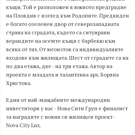
къщи. Той е разположен в южното предградие
на Пловдив с изглед към Родопите. Предвиден
е богато озеленен двор от северозападната
страна на сградата, където са ситуирани
верандите на осемте къщи с барбекю към
всяка от тях. От югоизток са индивидуалните
входове към жилищата. Шест от сградите са на
по два етажа, две - на три етажа. Автор на
проекта е младата и талантлива арх. Боряна
Христова.
Един от най-мащабните международни
инвеститори у нас - Нова Сити Груп е финалист
за наградите с новия си жилищен проект -
Nova City Lux.