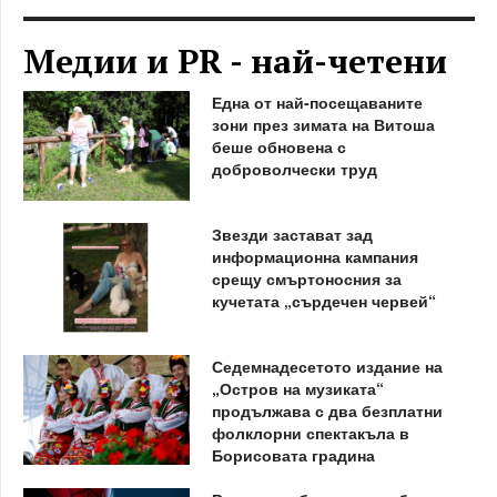
Медии и PR - най-четени
Една от най-посещаваните
зони през зимата на Витоша
беше обновена с
доброволчески труд
Звезди застават зад
информационна кампания
срещу смъртоносния за
кучетата „сърдечен червей“
Седемнадесетото издание на
„Остров на музиката“
продължава с два безплатни
фолклорни спектакъла в
Борисовата градина