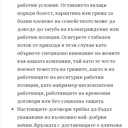
работни условия: Оставането вкъщи
поради болест, карантина или грижа за
болни членове на семейството може да
доведе до загуба на възнаграждение или
работни позиции. Осигурете стабилен
поток от приходи в тези случаи като
обърнете специално внимание на жените
във вашата компания, тъй като те често
поемат тежестта на грижите, както и на
работниците на несигурни работни
позиции, като например нископлатени
работници, работниците на временни
договори или без социална защита.
Настоящите договори трябва да бъдат
уважавани по възможно най-добрия
начин. Връзката с доставчиците е ключова