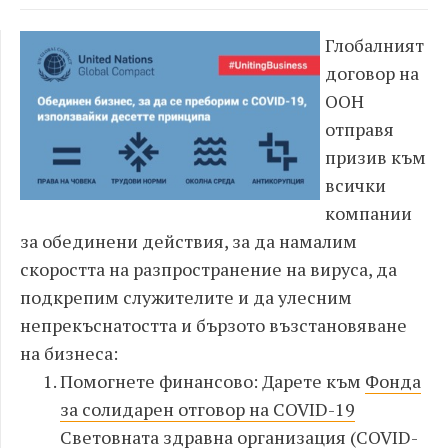
Глобалният
договор на
ООН
отправя
призив към
всички
компании
за обединени действия, за да намалим
скоростта на разпространение на вируса, да
подкрепим служителите и да улесним
непрекъснатостта и бързото възстановяване
на бизнеса:
Помогнете финансово: Дарете към
Фонда
за солидарен отговор на COVID-19
Световната здравна организация (
COVID-