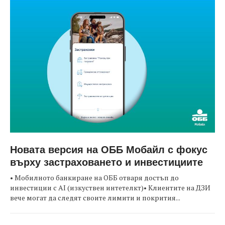
Новата версия на ОББ Мобайл с фокус
върху застраховането и инвестициите
• Мобилното банкиране на ОББ отваря достъп до
инвестиции с AI (изкуствен интетелкт)• Клиентите на ДЗИ
вече могат да следят своите лимити и покрития...