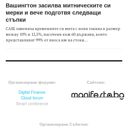
Вашингтон засилва митническите си
мерки и вече подготвя следващи
стъпки
САЩ замениха временните си мита с нови такива в размер
между 10% и 12,5%, насочени към 60 държави, които
представляват 99% от вноса им на стоки....
FOOTER-ФОРУМИ
FOOTER-MIDDLE
Организирани форуми:
Сайтове:
Digital Finance
Cloud forum
Smart conference
FOOTER-СЪБИТИЯ
Организирани Събития: