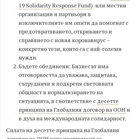
19 Solidarity Response Fund)
или местни
организации и партньори в
изключителните им опити да помогнат с
предотвратяването, откриването и
справянето с новия коронавирус –
конкретно тези, които са с най-големи
нужди.
Бъдете обединени: Бизнесът има
отговорността да уважава, защитава,
сътрудничи и подкрепя световната
общност в нормализирането на
ситуацията, в съответствие с
десетте
принципа на Глобалния договор на ООН
и
в духа на международната солидарност.
Силата на десетте принципа на Глобалния
договор на ООН като инструмент за