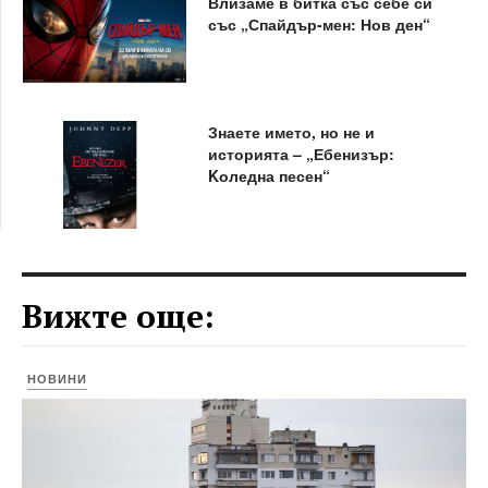
Влизаме в битка със себе си
със „Спайдър-мен: Нов ден“
Знаете името, но не и
историята – „Ебенизър:
Kоледна песен“
Вижте още:
НОВИНИ