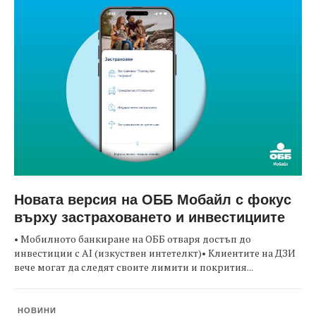
Новата версия на ОББ Мобайл с фокус
върху застраховането и инвестициите
• Мобилното банкиране на ОББ отваря достъп до
инвестиции с AI (изкуствен интетелкт)• Клиентите на ДЗИ
вече могат да следят своите лимити и покрития...
НОВИНИ