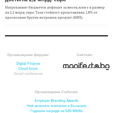
Натрупаният бюджетен дефицит за месец юли е в размер
на 2,2 млрд. евро. Тази стойност представлява 1,8% от
прогнозния брутен вътрешен продукт (БВП).
FOOTER-ФОРУМИ
FOOTER-MIDDLE
Организирани форуми:
Сайтове:
Digital Finance
Cloud forum
Smart conference
FOOTER-СЪБИТИЯ
Организирани Събития:
Employer Branding Awards
Най-зелените компании в Бълагрия
Годишни награди на b2b Media