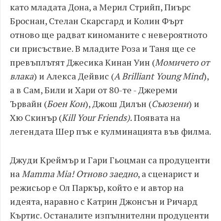
като младата Дона, а Мерил Стрийп, Пиърс
Броснан, Стелан Скарсгард и Колин Фърт
отново ще радват киноманите с невероятното
си присъствие. В младите Роза и Таня ще се
превъплътят Джесика Кинан Уин (
Момичето от
влака
) и Алекса Дейвис (
A
Brilliant
Young
Mind
),
а в Сам, Били и Хари от 80-те - Джереми
Ървайн (
Боен Кон
), Джош Дилън (
Съюзени
) и
Хю Скинър (
Kill
Your
Friends).
Появата на
легендата Шер пък е кулминацията във филма.
Джуди Креймър и Гари Гьоцман са продуценти
на
Mamma
Mia! Отново заедно
, а сценарист и
режисьор е Ол Паркър, който е и автор на
идеята, наравно с Катрин Джонсън и Ричард
Къртис. Останалите изпълнителни продуценти