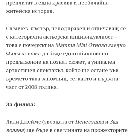
преплитат в една красива и необичайна
житейска история.
Слънчев, пъстър, неподправен и отличаващ се
с категорична актьорска индивидуалност –
това е почеркът на
Mamma
Mia! Отново заедно
.
Филмът няма да бъде едно обикновено
продължение на познат сюжет, а уникален
артистичен спектакъл, който ще остане във
времето така запомнящ се, както и първата
част от 2008 година.
За филма:
Лили Джеймс (звездата от
Пепеляшка
и
Зад
волана
) ще бъде в светлината на прожекторите