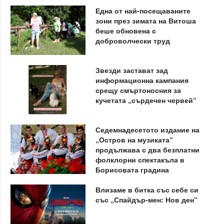
Една от най-посещаваните
зони през зимата на Витоша
беше обновена с
доброволчески труд
Звезди застават зад
информационна кампания
срещу смъртоносния за
кучетата „сърдечен червей“
Седемнадесетото издание на
„Остров на музиката“
продължава с два безплатни
фолклорни спектакъла в
Борисовата градина
Влизаме в битка със себе си
със „Спайдър-мен: Нов ден“